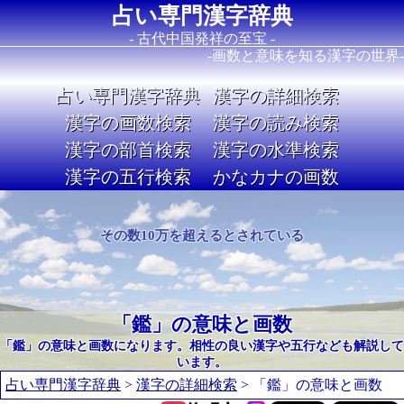
占い専門漢字辞典
- 古代中国発祥の至宝 -
-画数と意味を知る漢字の世界-
占い専門漢字辞典
漢字の詳細検索
漢字の画数検索
漢字の読み検索
漢字の部首検索
漢字の水準検索
漢字の五行検索
かなカナの画数
Image 02
その数10万を超えるとされている
「鑑」の意味と画数
「鑑」の意味と画数になります。相性の良い漢字や五行なども解説して
います。
占い専門漢字辞典
>
漢字の詳細検索
> 「鑑」の意味と画数