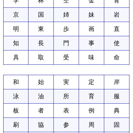
学
林
空
金
青
京
国
姉
妹
岩
明
東
歩
画
直
知
長
門
事
使
具
取
受
味
命
和
始
実
定
岸
泳
油
所
育
服
板
者
表
例
典
刷
協
参
周
固