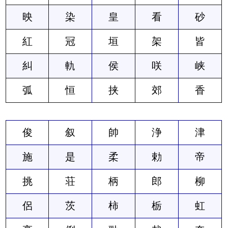
映
染
皇
看
砂
紅
冠
垣
架
皆
糾
軌
侯
咲
峡
弧
恒
挟
郊
香
俊
叙
帥
浄
津
施
是
柔
勅
帝
挑
荘
柄
郎
柳
侶
茨
柿
栃
虹