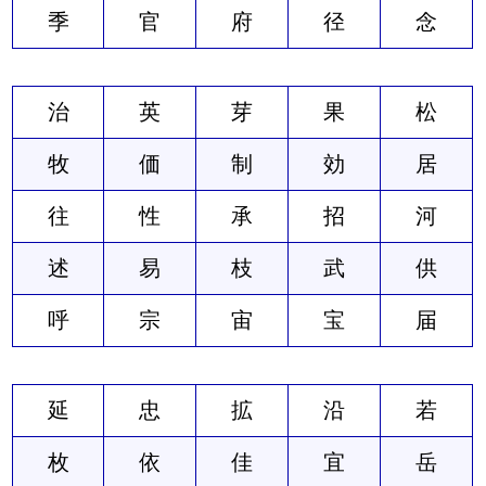
季
官
府
径
念
治
英
芽
果
松
牧
価
制
効
居
往
性
承
招
河
述
易
枝
武
供
呼
宗
宙
宝
届
延
忠
拡
沿
若
枚
依
佳
宜
岳