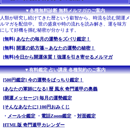
▼各種無料診断 無料メルマガのご案内
人類が研究し続けてきた暦という叡智から、時流を読む開運メ
ルマガを配信中。 世の盛衰や時の流れを読み解き、運を味方
にして好機を掴む秘密が分かります。
[無料]
あなたの毎月の運勢をズバリ鑑定！
[無料]
開運の処方箋～あなたの運勢の秘密！
[無料]
今日から開運体質！強運を引き寄せるメルマガ
▼有料鑑定 占い講座 各種契約のご案内
[500円鑑定] 今の運勢をばっちり鑑定！
[あなたの軍師になる] 暦 風水 奇門遁甲の奥義
[開運メッセージ] 毎月の運勢鑑定
[そんなあなたに] 100円おみくじ
・
メール☆鑑定
・
電話Zoom鑑定
・
対面鑑定
HTML版 奇門遁甲カレンダー