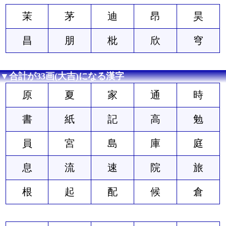
茉
茅
迪
昂
昊
昌
朋
枇
欣
穹
▼合計が33画(大吉)になる漢字
原
夏
家
通
時
書
紙
記
高
勉
員
宮
島
庫
庭
息
流
速
院
旅
根
起
配
候
倉