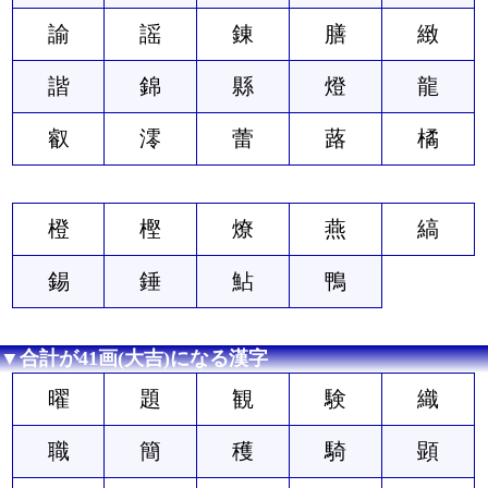
諭
謡
錬
膳
緻
諧
錦
縣
燈
龍
叡
澪
蕾
蕗
橘
橙
樫
燎
燕
縞
錫
錘
鮎
鴨
▼合計が41画(大吉)になる漢字
曜
題
観
験
織
職
簡
穫
騎
顕