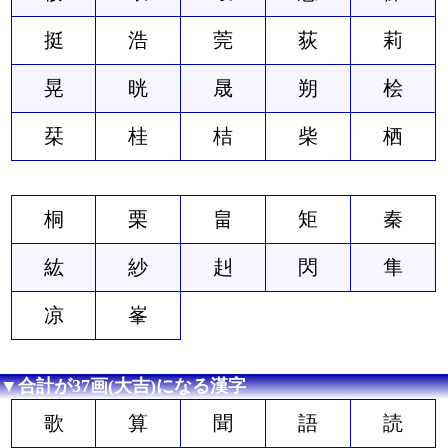
挺
浩
莞
荻
莉
晃
晄
晟
朔
桧
栞
桂
桔
柴
栖
桐
栗
畠
矩
秦
紘
紗
赳
閃
隼
凉
峯
▼合計が37画(大吉)になる漢字
歌
算
聞
語
読