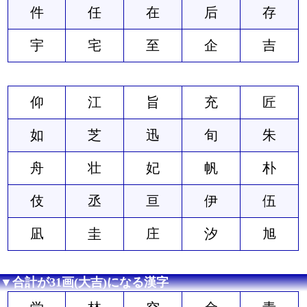
件
任
在
后
存
宇
宅
至
企
吉
仰
江
旨
充
匠
如
芝
迅
旬
朱
舟
壮
妃
帆
朴
伎
丞
亘
伊
伍
凪
圭
庄
汐
旭
▼合計が31画(大吉)になる漢字