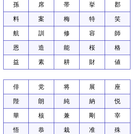
孫
席
帯
挙
郡
料
案
梅
特
笑
航
訓
修
容
師
恩
造
能
桜
格
益
素
耕
財
値
俳
党
将
展
座
陛
朗
純
納
悦
華
核
兼
剛
宰
悟
恭
栽
准
殊