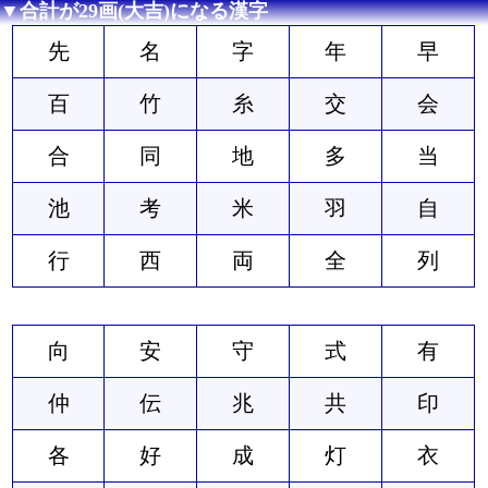
▼合計が29画(大吉)になる漢字
先
名
字
年
早
百
竹
糸
交
会
合
同
地
多
当
池
考
米
羽
自
行
西
両
全
列
向
安
守
式
有
仲
伝
兆
共
印
各
好
成
灯
衣