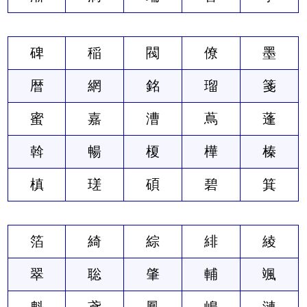
碑
稲
閥
僚
墨
暦
網
銘
瑠
箋
蜜
嘉
漕
蔦
蓬
斡
暢
榎
樺
榛
槙
瑳
碩
碧
箕
箔
綺
綜
緋
綾
翠
聡
肇
輔
颯
魁
鳶
鳳
嶋
漣