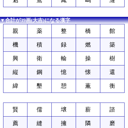
▼合計が39画(大吉)になる漢字
親
薬
整
橋
館
機
積
録
燃
築
興
衛
輸
操
樹
縦
鋼
憶
懐
還
緯
墾
憩
薫
衡
賢
儒
壌
薪
諮
薦
縫
擁
隣
磨