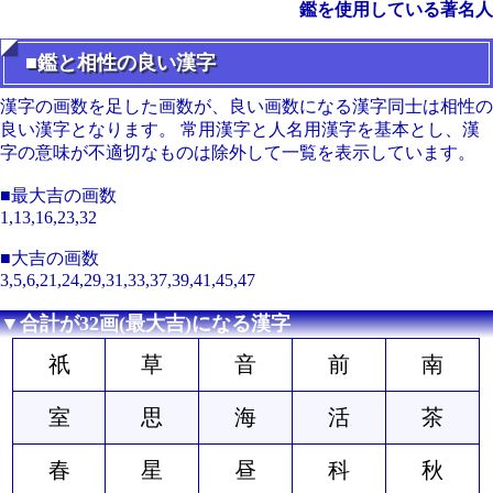
鑑を使用している著名人
■鑑と相性の良い漢字
漢字の画数を足した画数が、良い画数になる漢字同士は相性の
良い漢字となります。 常用漢字と人名用漢字を基本とし、漢
字の意味が不適切なものは除外して一覧を表示しています。
■最大吉の画数
1,13,16,23,32
■大吉の画数
3,5,6,21,24,29,31,33,37,39,41,45,47
▼合計が32画(最大吉)になる漢字
祇
草
音
前
南
室
思
海
活
茶
春
星
昼
科
秋