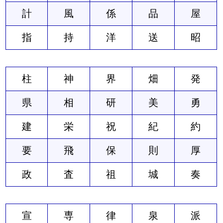
計
風
係
品
屋
指
持
洋
送
昭
柱
神
界
畑
発
県
相
研
美
勇
建
栄
祝
紀
約
要
飛
保
則
厚
政
査
祖
城
奏
宣
専
律
泉
派