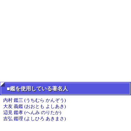
■鑑を使用している著名人
内村 鑑三 (うちむら かんぞう)
大友 義鑑 (おおとも よしあき)
辺見 鑑孝 (へんみ のりたか)
吉弘 鑑理 (よしひろ あきまさ)