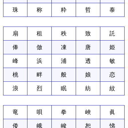
珠
称
粋
哲
泰
扇
租
秩
致
託
俸
倣
凍
唐
姫
峰
浜
浦
透
敏
桃
畔
般
娘
恋
浪
烈
眠
紡
紋
竜
唄
拳
峽
眞
倭
峨
峻
恕
悌