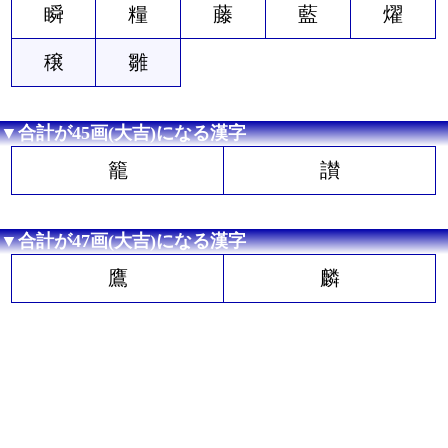
瞬
糧
藤
藍
燿
穣
雛
▼合計が45画(大吉)になる漢字
籠
讃
▼合計が47画(大吉)になる漢字
鷹
麟