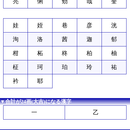
亮
俐
勁
哉
奎
娃
姪
巷
彦
洸
洵
洛
茜
迦
郁
柑
柘
柊
柏
柚
柾
珂
珀
玲
祐
衿
耶
▼合計が24画(大吉)になる漢字
一
乙