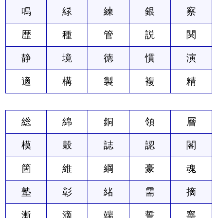
鳴
緑
練
銀
察
歴
種
管
説
関
静
境
徳
慣
演
適
構
製
複
精
総
綿
銅
領
層
模
穀
誌
認
閣
箇
維
綱
豪
魂
塾
彰
緒
需
摘
漸
滴
端
誓
寧