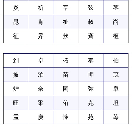
炎
祈
享
弦
茎
昆
肯
祉
叔
尚
征
昇
炊
斉
枢
到
卓
拓
奉
拍
披
泊
苗
岬
茂
炉
奈
岡
弥
阜
旺
采
侑
尭
坦
孟
庚
怜
苑
苺