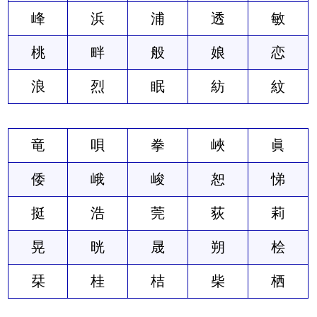
峰
浜
浦
透
敏
桃
畔
般
娘
恋
浪
烈
眠
紡
紋
竜
唄
拳
峽
眞
倭
峨
峻
恕
悌
挺
浩
莞
荻
莉
晃
晄
晟
朔
桧
栞
桂
桔
柴
栖