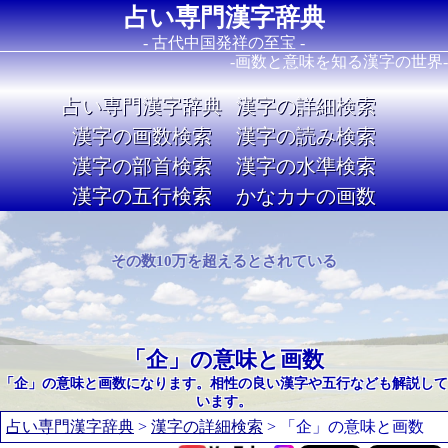
占い専門漢字辞典
- 古代中国発祥の至宝 -
-画数と意味を知る漢字の世界-
占い専門漢字辞典
漢字の詳細検索
漢字の画数検索
漢字の読み検索
漢字の部首検索
漢字の水準検索
漢字の五行検索
かなカナの画数
Image 02
その数10万を超えるとされている
「企」の意味と画数
「企」の意味と画数になります。相性の良い漢字や五行なども解説して
います。
占い専門漢字辞典
>
漢字の詳細検索
> 「企」の意味と画数