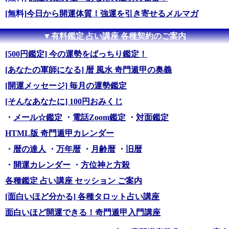
[無料]
今日から開運体質！強運を引き寄せるメルマガ
▼有料鑑定 占い講座 各種契約のご案内
[500円鑑定] 今の運勢をばっちり鑑定！
[あなたの軍師になる] 暦 風水 奇門遁甲の奥義
[開運メッセージ] 毎月の運勢鑑定
[そんなあなたに] 100円おみくじ
・
メール☆鑑定
・
電話Zoom鑑定
・
対面鑑定
HTML版 奇門遁甲カレンダー
・
暦の達人
・
万年暦
・
月齢暦
・
旧暦
・
開運カレンダー
・
方位神と方殺
各種鑑定 占い講座 セッション ご案内
[面白いほど分かる] 各種タロット占い講座
面白いほど開運できる！奇門遁甲入門講座