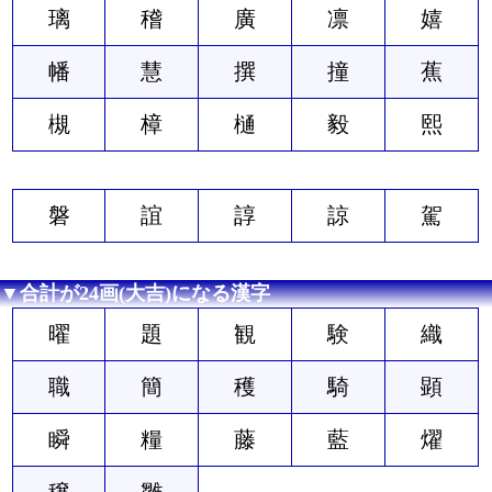
璃
稽
廣
凛
嬉
幡
慧
撰
撞
蕉
槻
樟
樋
毅
熙
磐
誼
諄
諒
駕
▼合計が24画(大吉)になる漢字
曜
題
観
験
織
職
簡
穫
騎
顕
瞬
糧
藤
藍
燿
穣
雛