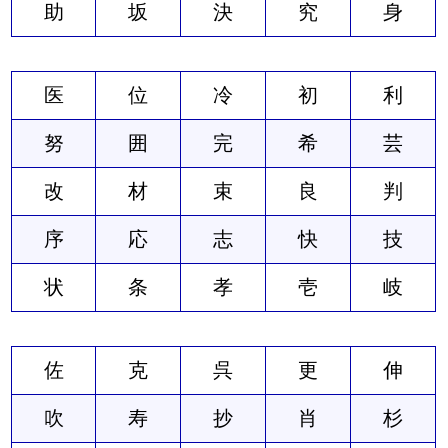
助
坂
決
究
身
医
位
冷
初
利
努
囲
完
希
芸
改
材
束
良
判
序
応
志
快
技
状
条
孝
壱
岐
佐
克
呉
更
伸
吹
寿
抄
肖
杉