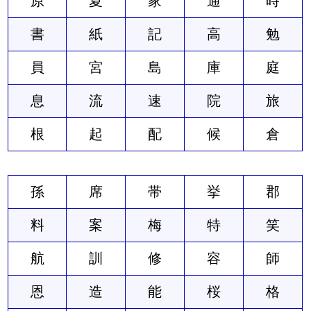
原
夏
家
通
時
書
紙
記
高
勉
員
宮
島
庫
庭
息
流
速
院
旅
根
起
配
候
倉
孫
席
帯
挙
郡
料
案
梅
特
笑
航
訓
修
容
師
恩
造
能
桜
格