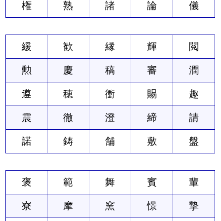
権
熟
諸
論
儀
緩
歓
縁
輝
閲
勲
慶
稿
審
潤
遵
穂
衝
賜
趣
震
徹
澄
締
請
諾
鋳
舗
敷
盤
褒
範
舞
賓
輩
寮
摩
窯
憬
摯