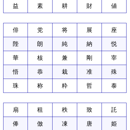
益
素
耕
財
値
俳
党
将
展
座
陛
朗
純
納
悦
華
核
兼
剛
宰
悟
恭
栽
准
殊
珠
称
粋
哲
泰
扇
租
秩
致
託
俸
倣
凍
唐
姫