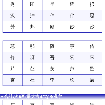
秀
即
呈
廷
択
沢
沖
伯
伴
忍
芳
邦
励
妙
沙
芯
那
阪
亨
佑
伶
冴
吾
宏
宋
芹
芭
芙
芦
邑
杏
杜
李
玖
辰
▼合計が16画(最大吉)になる漢字