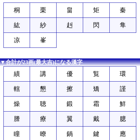
桐
栗
畠
矩
秦
紘
紗
赳
閃
隼
凉
峯
▼合計が23画(最大吉)になる漢字
績
講
優
覧
環
轄
懇
擦
矯
謹
燥
聴
鍛
霜
鮮
謄
療
翼
戴
臆
瞳
瞭
鍋
鍵
應