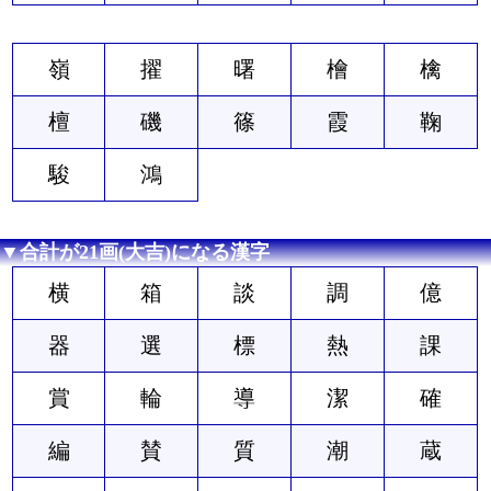
嶺
擢
曙
檜
檎
檀
磯
篠
霞
鞠
駿
鴻
▼合計が21画(大吉)になる漢字
横
箱
談
調
億
器
選
標
熱
課
賞
輪
導
潔
確
編
賛
質
潮
蔵