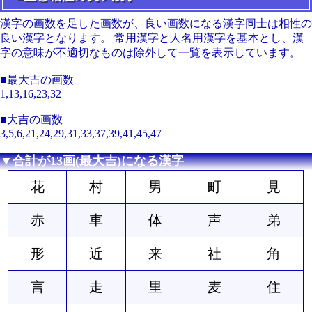
漢字の画数を足した画数が、良い画数になる漢字同士は相性の
良い漢字となります。 常用漢字と人名用漢字を基本とし、漢
字の意味が不適切なものは除外して一覧を表示しています。
■最大吉の画数
1,13,16,23,32
■大吉の画数
3,5,6,21,24,29,31,33,37,39,41,45,47
▼合計が13画(最大吉)になる漢字
花
村
男
町
見
赤
車
体
声
弟
形
近
来
社
角
言
走
里
麦
住