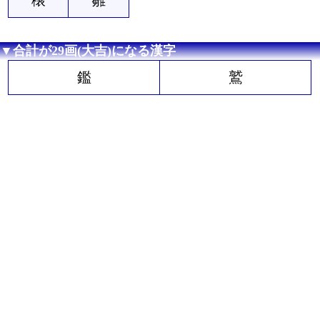
▼合計が29画(大吉)になる漢字
鑑
鷲