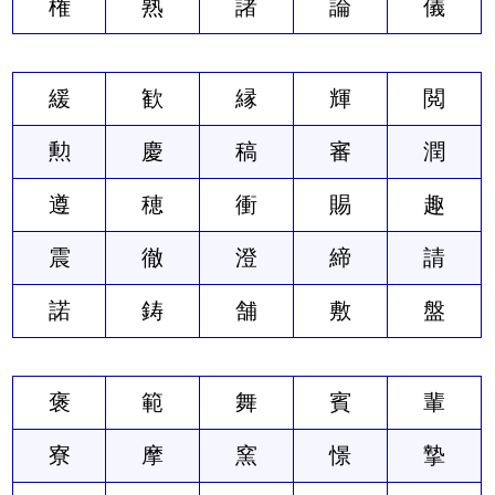
権
熟
諸
論
儀
緩
歓
縁
輝
閲
勲
慶
稿
審
潤
遵
穂
衝
賜
趣
震
徹
澄
締
請
諾
鋳
舗
敷
盤
褒
範
舞
賓
輩
寮
摩
窯
憬
摯