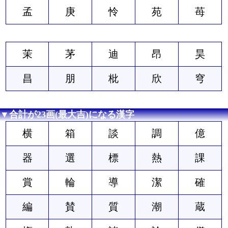
孟
庚
怜
苑
苺
茉
茅
迪
昂
昊
昌
朋
枇
欣
穹
▼合計が23画(最大吉)になる漢字
横
箱
談
調
億
器
選
標
熱
課
賞
輪
導
潔
確
編
賛
質
潮
蔵