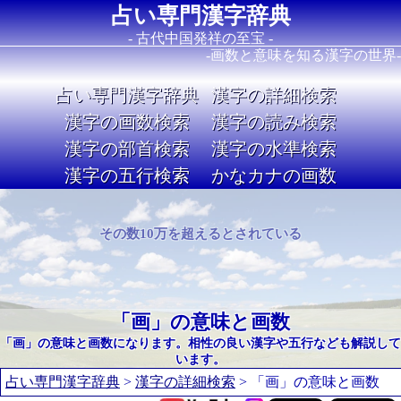
占い専門漢字辞典
- 古代中国発祥の至宝 -
-画数と意味を知る漢字の世界-
占い専門漢字辞典
漢字の詳細検索
漢字の画数検索
漢字の読み検索
漢字の部首検索
漢字の水準検索
漢字の五行検索
かなカナの画数
Image 02
その数10万を超えるとされている
「画」の意味と画数
「画」の意味と画数になります。相性の良い漢字や五行なども解説して
います。
占い専門漢字辞典
>
漢字の詳細検索
> 「画」の意味と画数