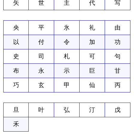
矢
世
主
代
写
央
平
氷
礼
由
以
付
令
加
功
史
司
札
可
句
布
永
示
巨
甘
巧
玄
甲
仙
丙
旦
叶
弘
汀
戊
禾