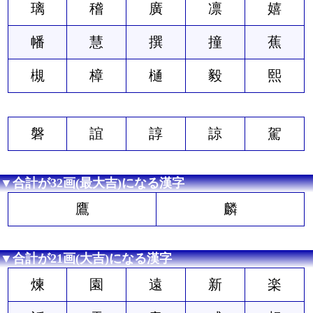
璃
稽
廣
凛
嬉
幡
慧
撰
撞
蕉
槻
樟
樋
毅
熙
磐
誼
諄
諒
駕
▼合計が32画(最大吉)になる漢字
鷹
麟
▼合計が21画(大吉)になる漢字
煉
園
遠
新
楽