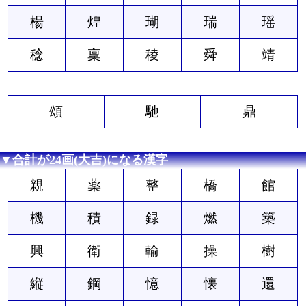
楊
煌
瑚
瑞
瑶
稔
稟
稜
舜
靖
頌
馳
鼎
▼合計が24画(大吉)になる漢字
親
薬
整
橋
館
機
積
録
燃
築
興
衛
輸
操
樹
縦
鋼
憶
懐
還