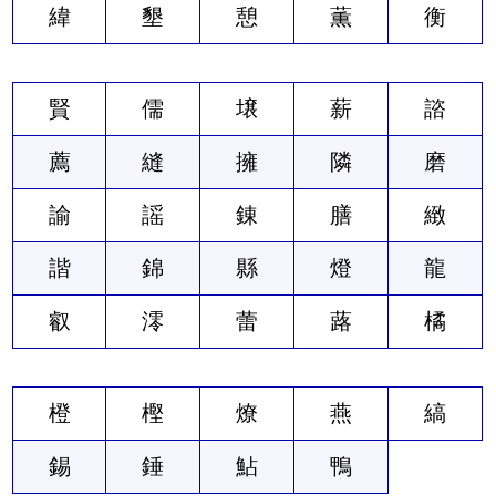
緯
墾
憩
薫
衡
賢
儒
壌
薪
諮
薦
縫
擁
隣
磨
諭
謡
錬
膳
緻
諧
錦
縣
燈
龍
叡
澪
蕾
蕗
橘
橙
樫
燎
燕
縞
錫
錘
鮎
鴨