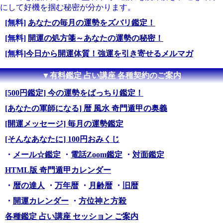
にして好機を掴む秘密が分かります。
[無料]
あなたの毎月の運勢をズバリ鑑定！
[無料]
開運の処方箋～あなたの運勢の秘密！
[無料]
今日から開運体質！強運を引き寄せるメルマガ
▼有料鑑定 占い講座 各種契約のご案内
[500円鑑定] 今の運勢をばっちり鑑定！
[あなたの軍師になる] 暦 風水 奇門遁甲の奥義
[開運メッセージ] 毎月の運勢鑑定
[そんなあなたに] 100円おみくじ
・
メール☆鑑定
・
電話Zoom鑑定
・
対面鑑定
HTML版 奇門遁甲カレンダー
・
暦の達人
・
万年暦
・
月齢暦
・
旧暦
・
開運カレンダー
・
方位神と方殺
各種鑑定 占い講座 セッション ご案内