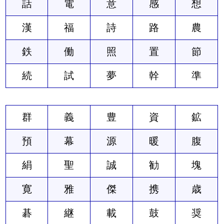
話
電
意
感
想
漢
福
詩
路
農
鉄
働
照
置
節
続
試
夢
幹
準
群
義
豊
資
鉱
預
幕
源
暖
腹
絹
聖
誠
勧
塊
寛
雅
傑
携
歳
碁
継
載
鼓
奨