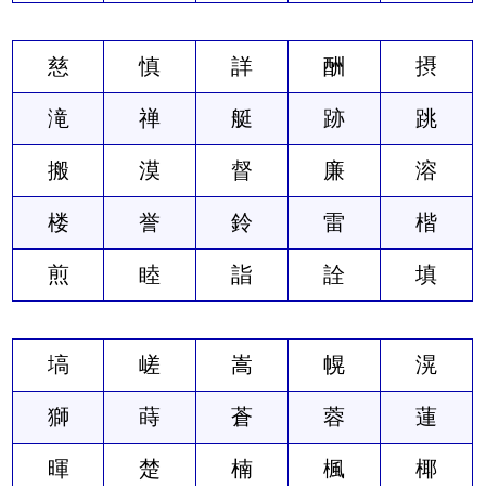
慈
慎
詳
酬
摂
滝
禅
艇
跡
跳
搬
漠
督
廉
溶
楼
誉
鈴
雷
楷
煎
睦
詣
詮
填
塙
嵯
嵩
幌
滉
獅
蒔
蒼
蓉
蓮
暉
楚
楠
楓
椰