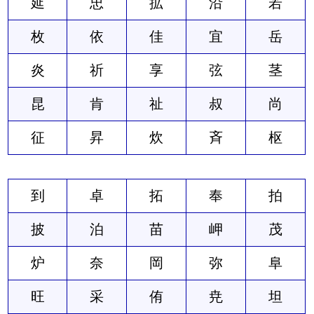
延
忠
拡
沿
若
枚
依
佳
宜
岳
炎
祈
享
弦
茎
昆
肯
祉
叔
尚
征
昇
炊
斉
枢
到
卓
拓
奉
拍
披
泊
苗
岬
茂
炉
奈
岡
弥
阜
旺
采
侑
尭
坦