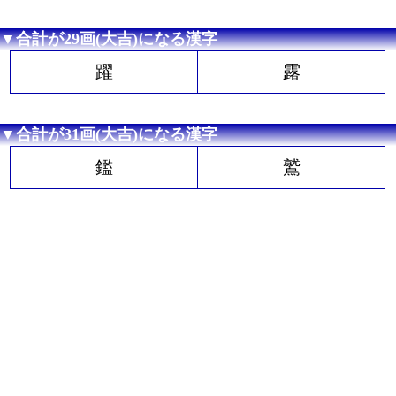
▼合計が29画(大吉)になる漢字
躍
露
▼合計が31画(大吉)になる漢字
鑑
鷲