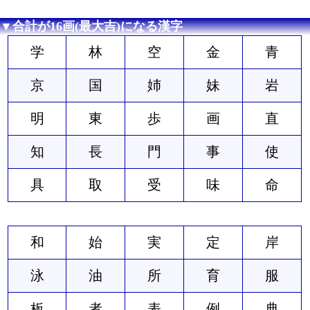
▼合計が16画(最大吉)になる漢字
学
林
空
金
青
京
国
姉
妹
岩
明
東
歩
画
直
知
長
門
事
使
具
取
受
味
命
和
始
実
定
岸
泳
油
所
育
服
板
者
表
例
典