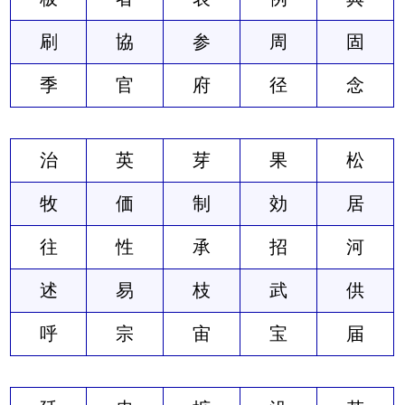
刷
協
参
周
固
季
官
府
径
念
治
英
芽
果
松
牧
価
制
効
居
往
性
承
招
河
述
易
枝
武
供
呼
宗
宙
宝
届