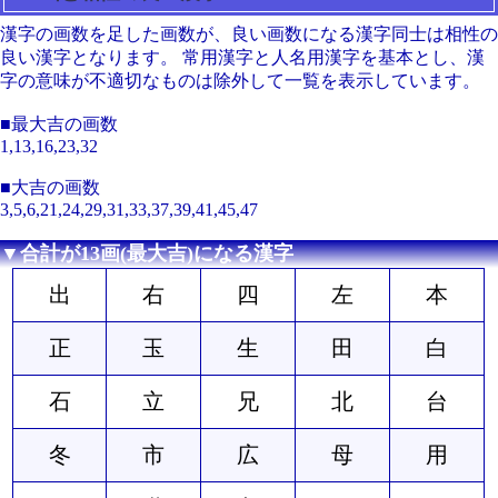
漢字の画数を足した画数が、良い画数になる漢字同士は相性の
良い漢字となります。 常用漢字と人名用漢字を基本とし、漢
字の意味が不適切なものは除外して一覧を表示しています。
■最大吉の画数
1,13,16,23,32
■大吉の画数
3,5,6,21,24,29,31,33,37,39,41,45,47
▼合計が13画(最大吉)になる漢字
出
右
四
左
本
正
玉
生
田
白
石
立
兄
北
台
冬
市
広
母
用