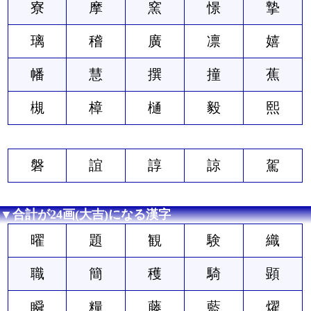
寮
摩
窯
憬
摯
璃
稽
廣
凛
嬉
幡
慧
撰
撞
蕉
槻
樟
樋
毅
熙
磐
誼
諄
諒
駕
▼合計が24画(大吉)になる漢字
曜
題
観
験
織
職
簡
穫
騎
顕
瞬
糧
藤
藍
燿