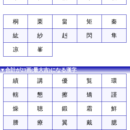
桐
栗
畠
矩
秦
紘
紗
赳
閃
隼
凉
峯
▼合計が23画(最大吉)になる漢字
績
講
優
覧
環
轄
懇
擦
矯
謹
燥
聴
鍛
霜
鮮
謄
療
翼
戴
臆