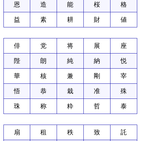
恩
造
能
桜
格
益
素
耕
財
値
俳
党
将
展
座
陛
朗
純
納
悦
華
核
兼
剛
宰
悟
恭
栽
准
殊
珠
称
粋
哲
泰
扇
租
秩
致
託