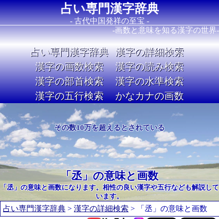
占い専門漢字辞典
- 古代中国発祥の至宝 -
-画数と意味を知る漢字の世界-
占い専門漢字辞典
漢字の詳細検索
漢字の画数検索
漢字の読み検索
漢字の部首検索
漢字の水準検索
漢字の五行検索
かなカナの画数
Image 02
その数10万を超えるとされている
「丞」の意味と画数
「丞」の意味と画数になります。相性の良い漢字や五行なども解説して
います。
占い専門漢字辞典
>
漢字の詳細検索
> 「丞」の意味と画数