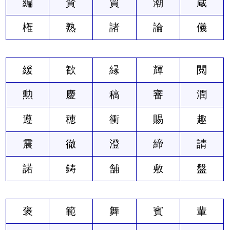
編
賛
質
潮
蔵
権
熟
諸
論
儀
緩
歓
縁
輝
閲
勲
慶
稿
審
潤
遵
穂
衝
賜
趣
震
徹
澄
締
請
諾
鋳
舗
敷
盤
褒
範
舞
賓
輩