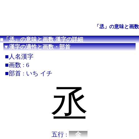
「丞」の意味と画数
■「丞」の意味と画数 漢字の詳細
▼漢字の適性と画数・部首
■人名漢字
■画数 : 6
■部首 : いち イチ
丞
五行 :
金