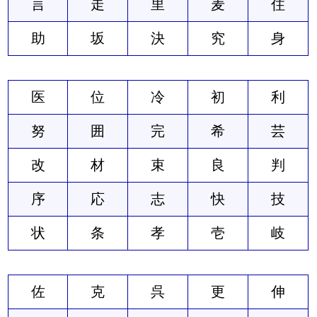
言
走
里
麦
住
助
坂
決
究
身
医
位
冷
初
利
努
囲
完
希
芸
改
材
束
良
判
序
応
志
快
技
状
条
孝
壱
岐
佐
克
呉
更
伸