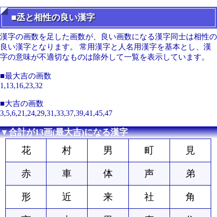
■丞と相性の良い漢字
漢字の画数を足した画数が、良い画数になる漢字同士は相性の
良い漢字となります。 常用漢字と人名用漢字を基本とし、漢
字の意味が不適切なものは除外して一覧を表示しています。
■最大吉の画数
1,13,16,23,32
■大吉の画数
3,5,6,21,24,29,31,33,37,39,41,45,47
▼合計が13画(最大吉)になる漢字
花
村
男
町
見
赤
車
体
声
弟
形
近
来
社
角