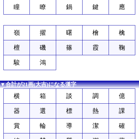
瞳
瞭
鍋
鍵
應
嶺
擢
曙
檜
檎
檀
磯
篠
霞
鞠
駿
鴻
▼合計が21画(大吉)になる漢字
横
箱
談
調
億
器
選
標
熱
課
賞
輪
導
潔
確