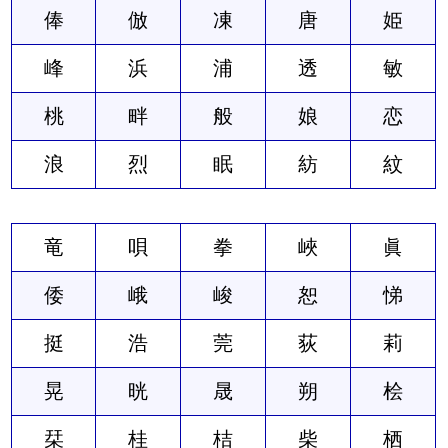
俸
倣
凍
唐
姫
峰
浜
浦
透
敏
桃
畔
般
娘
恋
浪
烈
眠
紡
紋
竜
唄
拳
峽
眞
倭
峨
峻
恕
悌
挺
浩
莞
荻
莉
晃
晄
晟
朔
桧
栞
桂
桔
柴
栖