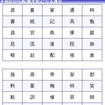
▼合計が16画(最大吉)になる漢字
原
夏
家
通
時
書
紙
記
高
勉
員
宮
島
庫
庭
息
流
速
院
旅
根
起
配
候
倉
孫
席
帯
挙
郡
料
案
梅
特
笑
航
訓
修
容
師