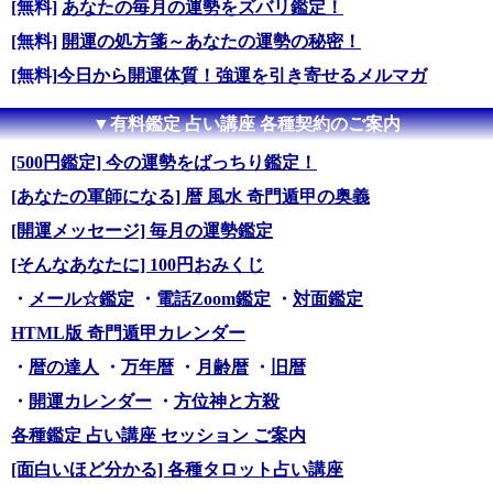
[無料]
あなたの毎月の運勢をズバリ鑑定！
[無料]
開運の処方箋～あなたの運勢の秘密！
[無料]
今日から開運体質！強運を引き寄せるメルマガ
▼有料鑑定 占い講座 各種契約のご案内
[500円鑑定] 今の運勢をばっちり鑑定！
[あなたの軍師になる] 暦 風水 奇門遁甲の奥義
[開運メッセージ] 毎月の運勢鑑定
[そんなあなたに] 100円おみくじ
・
メール☆鑑定
・
電話Zoom鑑定
・
対面鑑定
HTML版 奇門遁甲カレンダー
・
暦の達人
・
万年暦
・
月齢暦
・
旧暦
・
開運カレンダー
・
方位神と方殺
各種鑑定 占い講座 セッション ご案内
[面白いほど分かる] 各種タロット占い講座