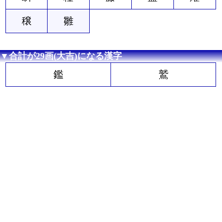
穣
雛
▼合計が29画(大吉)になる漢字
鑑
鷲