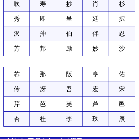
吹
寿
抄
肖
杉
秀
即
呈
廷
択
沢
沖
伯
伴
忍
芳
邦
励
妙
沙
芯
那
阪
亨
佑
伶
冴
吾
宏
宋
芹
芭
芙
芦
邑
杏
杜
李
玖
辰