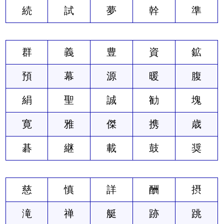
続
試
夢
幹
準
群
義
豊
資
鉱
預
幕
源
暖
腹
絹
聖
誠
勧
塊
寛
雅
傑
携
歳
碁
継
載
鼓
奨
慈
慎
詳
酬
摂
滝
禅
艇
跡
跳