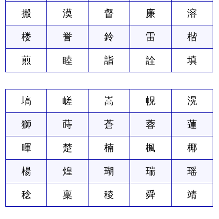
搬
漠
督
廉
溶
楼
誉
鈴
雷
楷
煎
睦
詣
詮
填
塙
嵯
嵩
幌
滉
獅
蒔
蒼
蓉
蓮
暉
楚
楠
楓
椰
楊
煌
瑚
瑞
瑶
稔
稟
稜
舜
靖