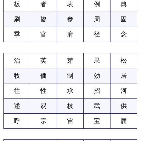
板
者
表
例
典
刷
協
参
周
固
季
官
府
径
念
治
英
芽
果
松
牧
価
制
効
居
往
性
承
招
河
述
易
枝
武
供
呼
宗
宙
宝
届