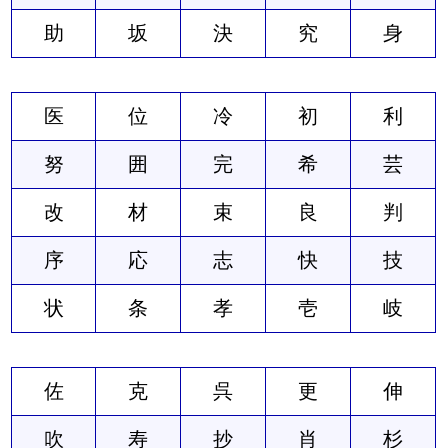
助
坂
決
究
身
医
位
冷
初
利
努
囲
完
希
芸
改
材
束
良
判
序
応
志
快
技
状
条
孝
壱
岐
佐
克
呉
更
伸
吹
寿
抄
肖
杉