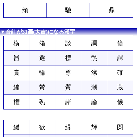
頌
馳
鼎
▼合計が31画(大吉)になる漢字
横
箱
談
調
億
器
選
標
熱
課
賞
輪
導
潔
確
編
賛
質
潮
蔵
権
熟
諸
論
儀
緩
歓
縁
輝
閲