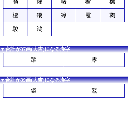
嶺
擢
曙
檜
檎
檀
磯
篠
霞
鞠
駿
鴻
▼合計が37画(大吉)になる漢字
躍
露
▼合計が39画(大吉)になる漢字
鑑
鷲