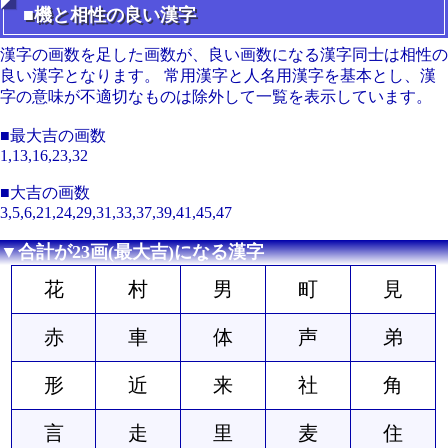
■機と相性の良い漢字
漢字の画数を足した画数が、良い画数になる漢字同士は相性の
良い漢字となります。 常用漢字と人名用漢字を基本とし、漢
字の意味が不適切なものは除外して一覧を表示しています。
■最大吉の画数
1,13,16,23,32
■大吉の画数
3,5,6,21,24,29,31,33,37,39,41,45,47
▼合計が23画(最大吉)になる漢字
花
村
男
町
見
赤
車
体
声
弟
形
近
来
社
角
言
走
里
麦
住