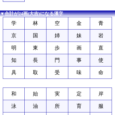
▼合計が24画(大吉)になる漢字
学
林
空
金
青
京
国
姉
妹
岩
明
東
歩
画
直
知
長
門
事
使
具
取
受
味
命
和
始
実
定
岸
泳
油
所
育
服