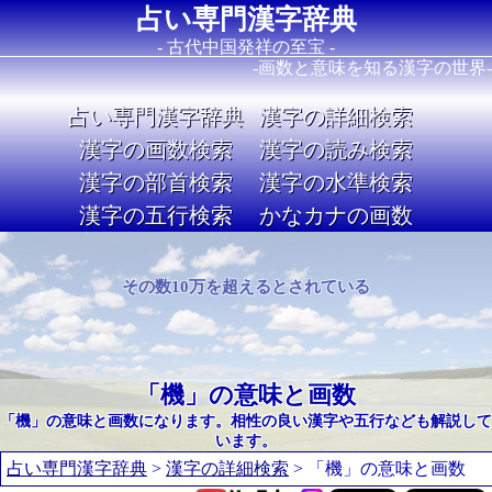
占い専門漢字辞典
- 古代中国発祥の至宝 -
-画数と意味を知る漢字の世界-
占い専門漢字辞典
漢字の詳細検索
漢字の画数検索
漢字の読み検索
漢字の部首検索
漢字の水準検索
漢字の五行検索
かなカナの画数
Image 02
その数10万を超えるとされている
「機」の意味と画数
「機」の意味と画数になります。相性の良い漢字や五行なども解説して
います。
占い専門漢字辞典
>
漢字の詳細検索
> 「機」の意味と画数