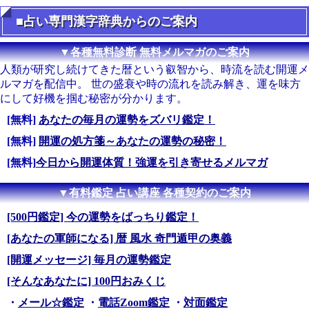
■占い専門漢字辞典からのご案内
▼各種無料診断 無料メルマガのご案内
人類が研究し続けてきた暦という叡智から、時流を読む開運メ
ルマガを配信中。 世の盛衰や時の流れを読み解き、運を味方
にして好機を掴む秘密が分かります。
[無料]
あなたの毎月の運勢をズバリ鑑定！
[無料]
開運の処方箋～あなたの運勢の秘密！
[無料]
今日から開運体質！強運を引き寄せるメルマガ
▼有料鑑定 占い講座 各種契約のご案内
[500円鑑定] 今の運勢をばっちり鑑定！
[あなたの軍師になる] 暦 風水 奇門遁甲の奥義
[開運メッセージ] 毎月の運勢鑑定
[そんなあなたに] 100円おみくじ
・
メール☆鑑定
・
電話Zoom鑑定
・
対面鑑定