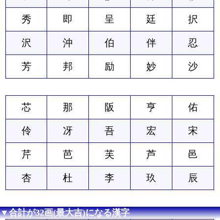
秀
即
呈
廷
択
沢
沖
伯
伴
忍
芳
邦
励
妙
沙
芯
那
阪
亨
佑
伶
冴
吾
宏
宋
芹
芭
芙
芦
邑
杏
杜
李
玖
辰
▼合計が32画(最大吉)になる漢字