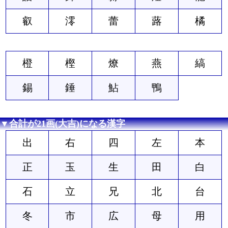
叡
澪
蕾
蕗
橘
橙
樫
燎
燕
縞
錫
錘
鮎
鴨
▼合計が21画(大吉)になる漢字
出
右
四
左
本
正
玉
生
田
白
石
立
兄
北
台
冬
市
広
母
用