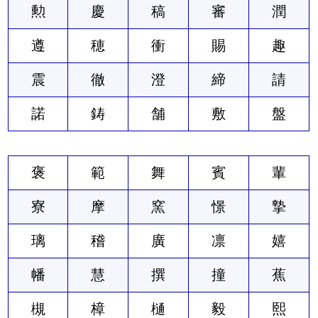
勲
慶
稿
審
潤
遵
穂
衝
賜
趣
震
徹
澄
締
請
諾
鋳
舗
敷
盤
褒
範
舞
賓
輩
寮
摩
窯
憬
摯
璃
稽
廣
凛
嬉
幡
慧
撰
撞
蕉
槻
樟
樋
毅
熙