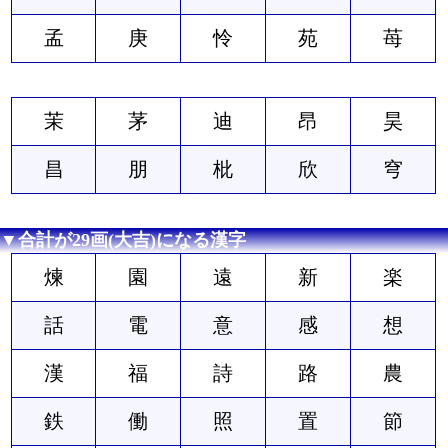
孟
庚
怜
苑
苺
茉
茅
迪
昂
昊
昌
朋
枇
欣
穹
▼合計が29画(大吉)になる漢字
煉
園
遠
新
楽
話
電
意
感
想
漢
福
詩
路
農
鉄
働
照
置
節