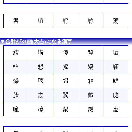
磐
誼
諄
諒
駕
▼合計が33画(大吉)になる漢字
績
講
優
覧
環
轄
懇
擦
矯
謹
燥
聴
鍛
霜
鮮
謄
療
翼
戴
臆
瞳
瞭
鍋
鍵
應