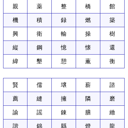
親
薬
整
橋
館
機
積
録
燃
築
興
衛
輸
操
樹
縦
鋼
憶
懐
還
緯
墾
憩
薫
衡
賢
儒
壌
薪
諮
薦
縫
擁
隣
磨
諭
謡
錬
膳
緻
諧
錦
縣
燈
龍