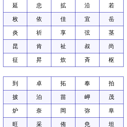
延
忠
拡
沿
若
枚
依
佳
宜
岳
炎
祈
享
弦
茎
昆
肯
祉
叔
尚
征
昇
炊
斉
枢
到
卓
拓
奉
拍
披
泊
苗
岬
茂
炉
奈
岡
弥
阜
旺
采
侑
尭
坦