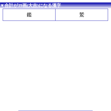
▼合計が39画(大吉)になる漢字
鑑
鷲