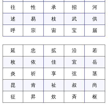
往
性
承
招
河
述
易
枝
武
供
呼
宗
宙
宝
届
延
忠
拡
沿
若
枚
依
佳
宜
岳
炎
祈
享
弦
茎
昆
肯
祉
叔
尚
征
昇
炊
斉
枢