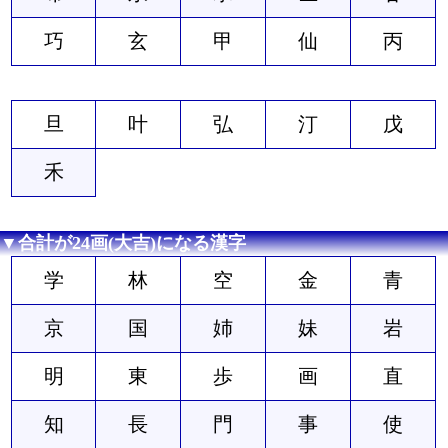
巧
玄
甲
仙
丙
旦
叶
弘
汀
戊
禾
▼合計が24画(大吉)になる漢字
学
林
空
金
青
京
国
姉
妹
岩
明
東
歩
画
直
知
長
門
事
使