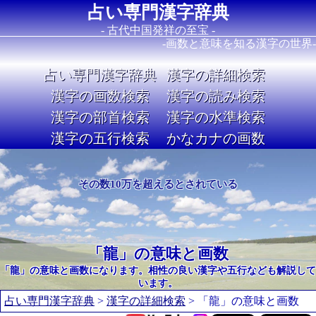
占い専門漢字辞典
- 古代中国発祥の至宝 -
-画数と意味を知る漢字の世界-
占い専門漢字辞典
漢字の詳細検索
漢字の画数検索
漢字の読み検索
漢字の部首検索
漢字の水準検索
漢字の五行検索
かなカナの画数
Image 02
その数10万を超えるとされている
「龍」の意味と画数
「龍」の意味と画数になります。相性の良い漢字や五行なども解説して
います。
占い専門漢字辞典
>
漢字の詳細検索
> 「龍」の意味と画数