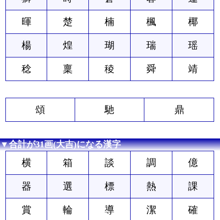
暉
楚
楠
楓
椰
楊
煌
瑚
瑞
瑶
稔
稟
稜
舜
靖
頌
馳
鼎
▼合計が31画(大吉)になる漢字
横
箱
談
調
億
器
選
標
熱
課
賞
輪
導
潔
確