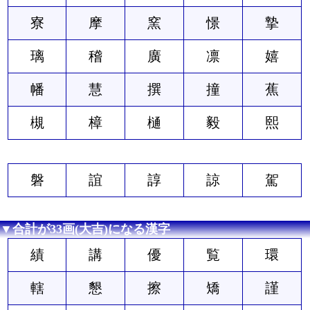
寮
摩
窯
憬
摯
璃
稽
廣
凛
嬉
幡
慧
撰
撞
蕉
槻
樟
樋
毅
熙
磐
誼
諄
諒
駕
▼合計が33画(大吉)になる漢字
績
講
優
覧
環
轄
懇
擦
矯
謹