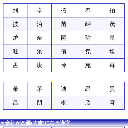
到
卓
拓
奉
拍
披
泊
苗
岬
茂
炉
奈
岡
弥
阜
旺
采
侑
尭
坦
孟
庚
怜
苑
苺
茉
茅
迪
昂
昊
昌
朋
枇
欣
穹
▼合計が29画(大吉)になる漢字