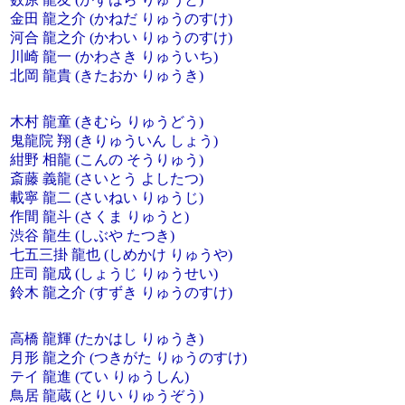
金田 龍之介 (かねだ りゅうのすけ)
河合 龍之介 (かわい りゅうのすけ)
川崎 龍一 (かわさき りゅういち)
北岡 龍貴 (きたおか りゅうき)
木村 龍童 (きむら りゅうどう)
鬼龍院 翔 (きりゅういん しょう)
紺野 相龍 (こんの そうりゅう)
斎藤 義龍 (さいとう よしたつ)
載寧 龍二 (さいねい りゅうじ)
作間 龍斗 (さくま りゅうと)
渋谷 龍生 (しぶや たつき)
七五三掛 龍也 (しめかけ りゅうや)
庄司 龍成 (しょうじ りゅうせい)
鈴木 龍之介 (すずき りゅうのすけ)
高橋 龍輝 (たかはし りゅうき)
月形 龍之介 (つきがた りゅうのすけ)
テイ 龍進 (てい りゅうしん)
鳥居 龍蔵 (とりい りゅうぞう)