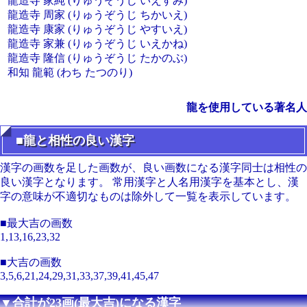
龍造寺 家純 (りゅうぞうじ いえすみ)
龍造寺 周家 (りゅうぞうじ ちかいえ)
龍造寺 康家 (りゅうぞうじ やすいえ)
龍造寺 家兼 (りゅうぞうじ いえかね)
龍造寺 隆信 (りゅうぞうじ たかのぶ)
和知 龍範 (わち たつのり)
龍を使用している著名人
■龍と相性の良い漢字
漢字の画数を足した画数が、良い画数になる漢字同士は相性の
良い漢字となります。 常用漢字と人名用漢字を基本とし、漢
字の意味が不適切なものは除外して一覧を表示しています。
■最大吉の画数
1,13,16,23,32
■大吉の画数
3,5,6,21,24,29,31,33,37,39,41,45,47
▼合計が23画(最大吉)になる漢字