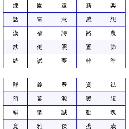
煉
園
遠
新
楽
話
電
意
感
想
漢
福
詩
路
農
鉄
働
照
置
節
続
試
夢
幹
準
群
義
豊
資
鉱
預
幕
源
暖
腹
絹
聖
誠
勧
塊
寛
雅
傑
携
歳