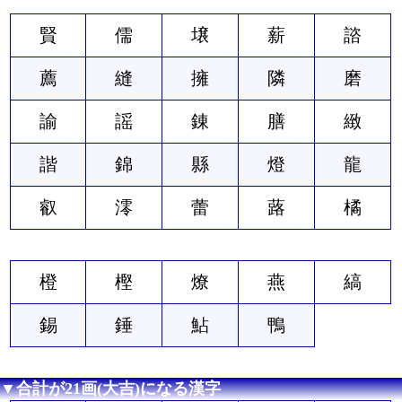
賢
儒
壌
薪
諮
薦
縫
擁
隣
磨
諭
謡
錬
膳
緻
諧
錦
縣
燈
龍
叡
澪
蕾
蕗
橘
橙
樫
燎
燕
縞
錫
錘
鮎
鴨
▼合計が21画(大吉)になる漢字