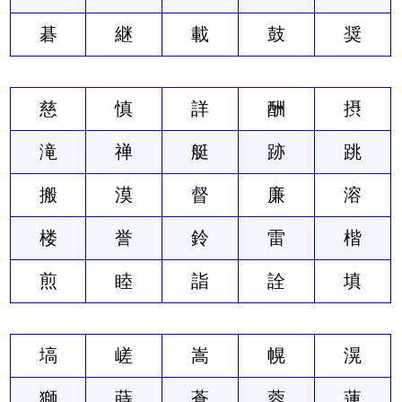
碁
継
載
鼓
奨
慈
慎
詳
酬
摂
滝
禅
艇
跡
跳
搬
漠
督
廉
溶
楼
誉
鈴
雷
楷
煎
睦
詣
詮
填
塙
嵯
嵩
幌
滉
獅
蒔
蒼
蓉
蓮