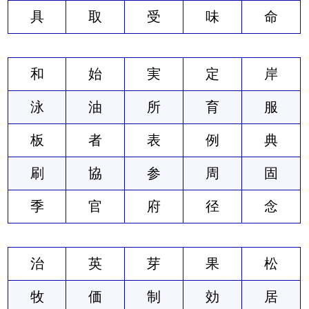
具
取
受
味
命
和
始
実
定
岸
泳
油
所
育
服
板
者
表
例
典
刷
協
参
周
固
季
官
府
径
念
治
英
芽
果
松
牧
価
制
効
居