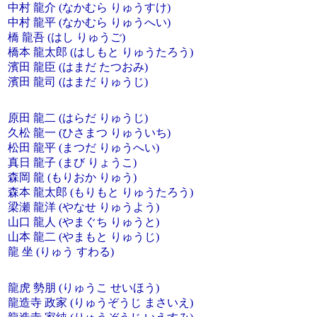
中村 龍介 (なかむら りゅうすけ)
中村 龍平 (なかむら りゅうへい)
橋 龍吾 (はし りゅうご)
橋本 龍太郎 (はしもと りゅうたろう)
濱田 龍臣 (はまだ たつおみ)
濱田 龍司 (はまだ りゅうじ)
原田 龍二 (はらだ りゅうじ)
久松 龍一 (ひさまつ りゅういち)
松田 龍平 (まつだ りゅうへい)
真日 龍子 (まび りょうこ)
森岡 龍 (もりおか りゅう)
森本 龍太郎 (もりもと りゅうたろう)
梁瀬 龍洋 (やなせ りゅうよう)
山口 龍人 (やまぐち りゅうと)
山本 龍二 (やまもと りゅうじ)
龍 坐 (りゅう すわる)
龍虎 勢朋 (りゅうこ せいほう)
龍造寺 政家 (りゅうぞうじ まさいえ)