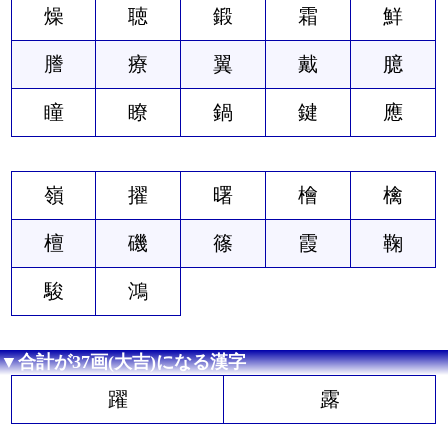
燥
聴
鍛
霜
鮮
謄
療
翼
戴
臆
瞳
瞭
鍋
鍵
應
嶺
擢
曙
檜
檎
檀
磯
篠
霞
鞠
駿
鴻
▼合計が37画(大吉)になる漢字
躍
露