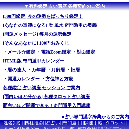
▼有料鑑定 占い講座 各種契約のご案内
[500円鑑定] 今の運勢をばっちり鑑定！
[あなたの軍師になる] 暦 風水 奇門遁甲の奥義
[開運メッセージ] 毎月の運勢鑑定
[そんなあなたに] 100円おみくじ
・
メール☆鑑定
・
電話Zoom鑑定
・
対面鑑定
HTML版 奇門遁甲カレンダー
・
暦の達人
・
万年暦
・
月齢暦
・
旧暦
・
開運カレンダー
・
方位神と方殺
各種鑑定 占い講座 セッション ご案内
[面白いほど分かる] 各種タロット占い講座
面白いほど開運できる！奇門遁甲入門講座
■占い専門漢字辞典からのご案内
|
姓名判断
| |
四柱推命
| |
易占い
| |
奇門遁甲
| |
開運手帳
| |
タロット
| |
ルーン
| |
セラピー
| |
きつねの占い館
| |
運営会社
| |
特商法表記
| |