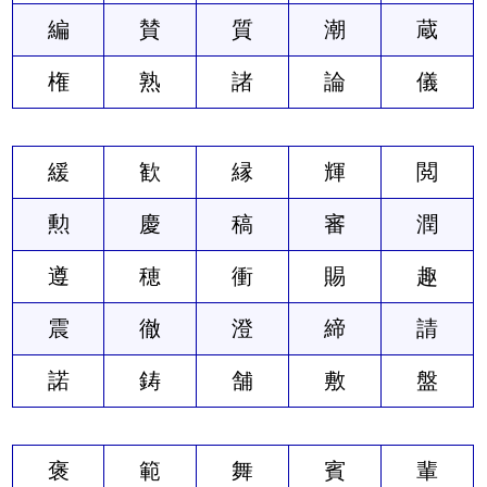
編
賛
質
潮
蔵
権
熟
諸
論
儀
緩
歓
縁
輝
閲
勲
慶
稿
審
潤
遵
穂
衝
賜
趣
震
徹
澄
締
請
諾
鋳
舗
敷
盤
褒
範
舞
賓
輩