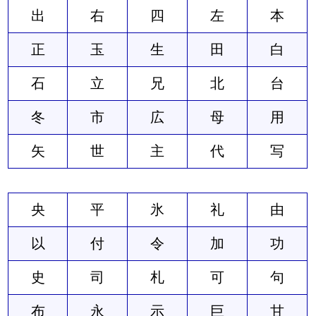
出
右
四
左
本
正
玉
生
田
白
石
立
兄
北
台
冬
市
広
母
用
矢
世
主
代
写
央
平
氷
礼
由
以
付
令
加
功
史
司
札
可
句
布
永
示
巨
甘