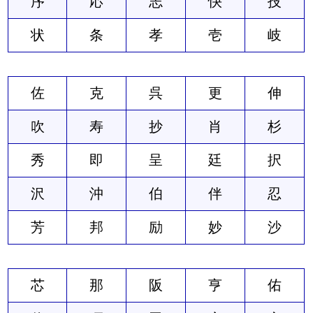
序
応
志
快
技
状
条
孝
壱
岐
佐
克
呉
更
伸
吹
寿
抄
肖
杉
秀
即
呈
廷
択
沢
沖
伯
伴
忍
芳
邦
励
妙
沙
芯
那
阪
亨
佑