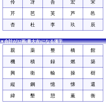
伶
冴
吾
宏
宋
芹
芭
芙
芦
邑
杏
杜
李
玖
辰
▼合計が32画(最大吉)になる漢字
親
薬
整
橋
館
機
積
録
燃
築
興
衛
輸
操
樹
縦
鋼
憶
懐
還
緯
墾
憩
薫
衡