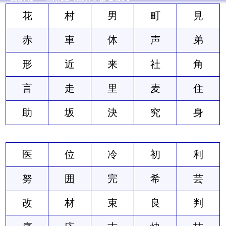
花
村
男
町
見
赤
車
体
声
弟
形
近
来
社
角
言
走
里
麦
住
助
坂
決
究
身
医
位
冷
初
利
努
囲
完
希
芸
改
材
束
良
判