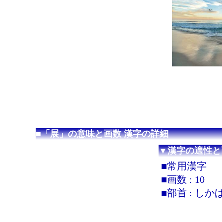
■「展」の意味と画数 漢字の詳細
▼漢字の適性と
■常用漢字
■画数 : 10
■部首 : しか