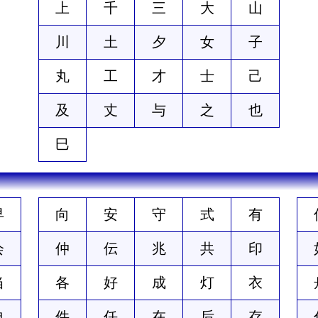
上
千
三
大
山
川
土
夕
女
子
丸
工
才
士
己
及
丈
与
之
也
巳
早
向
安
守
式
有
会
仲
伝
兆
共
印
当
各
好
成
灯
衣
自
件
任
在
后
存