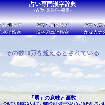
占い専門漢字辞典
- 古代中国発祥の至宝 -
の詳細検索
漢字の画数検索
漢字の読
の水準検索
漢字の五行検索
かなカナ
Image 02
その数10万を超えるとされている
「展」の意味と画数
」の意味と画数になります。相性の良い漢字や五行なども解説していま