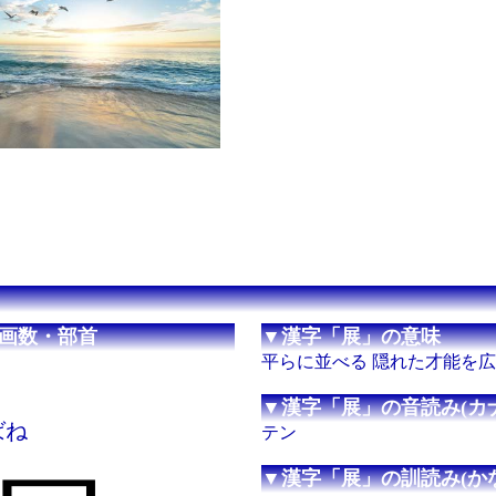
画数・部首
▼漢字「展」の意味
平らに並べる 隠れた才能を
▼漢字「展」の音読み(カナ
ばね
テン
▼漢字「展」の訓読み(かな