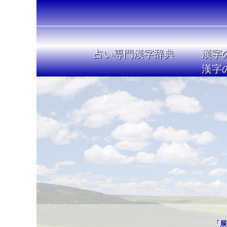
占い専門漢字辞典
漢字
漢字
「展