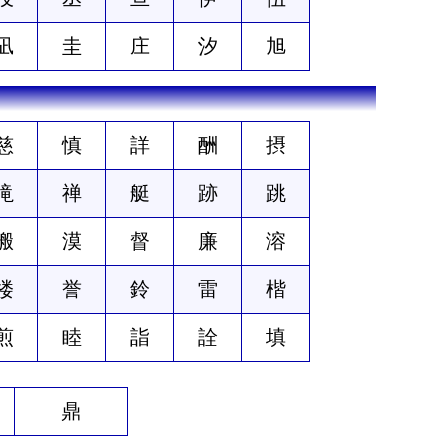
凪
圭
庄
汐
旭
慈
慎
詳
酬
摂
滝
禅
艇
跡
跳
搬
漠
督
廉
溶
楼
誉
鈴
雷
楷
煎
睦
詣
詮
填
鼎