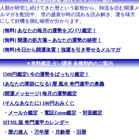
▼各種無料診断 無料メルマガのご案内
人類が研究し続けてきた暦という叡智から、時流を読む開運メ
ルマガを配信中。 世の盛衰や時の流れを読み解き、運を味方
にして好機を掴む秘密が分かります。
[無料]
あなたの毎月の運勢をズバリ鑑定！
[無料]
開運の処方箋～あなたの運勢の秘密！
[無料]
今日から開運体質！強運を引き寄せるメルマガ
▼有料鑑定 占い講座 各種契約のご案内
[500円鑑定] 今の運勢をばっちり鑑定！
[あなたの軍師になる] 暦 風水 奇門遁甲の奥義
[開運メッセージ] 毎月の運勢鑑定
[そんなあなたに] 100円おみくじ
・
メール☆鑑定
・
電話Zoom鑑定
・
対面鑑定
HTML版 奇門遁甲カレンダー
・
暦の達人
・
万年暦
・
月齢暦
・
旧暦