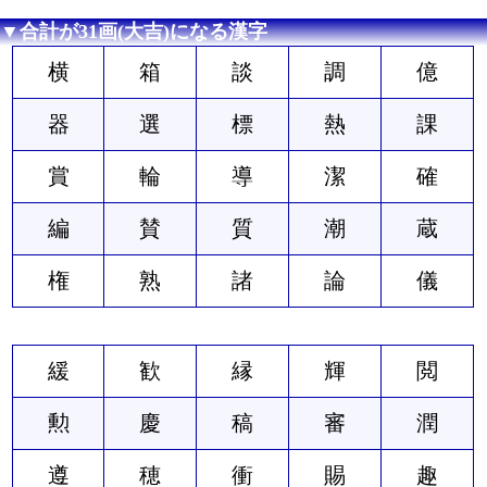
▼合計が31画(大吉)になる漢字
横
箱
談
調
億
器
選
標
熱
課
賞
輪
導
潔
確
編
賛
質
潮
蔵
権
熟
諸
論
儀
緩
歓
縁
輝
閲
勲
慶
稿
審
潤
遵
穂
衝
賜
趣