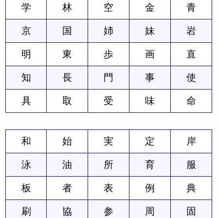
学
林
空
金
青
京
国
姉
妹
岩
明
東
歩
画
直
知
長
門
事
使
具
取
受
味
命
和
始
実
定
岸
泳
油
所
育
服
板
者
表
例
典
刷
協
参
周
固