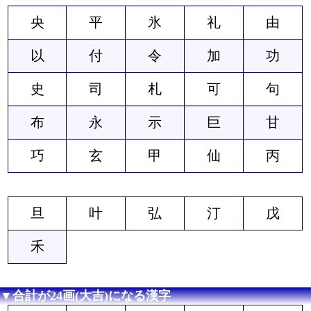
央
平
氷
礼
由
以
付
令
加
功
史
司
札
可
句
布
永
示
巨
甘
巧
玄
甲
仙
丙
旦
叶
弘
汀
戊
禾
▼合計が24画(大吉)になる漢字