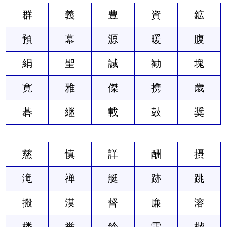
群
義
豊
資
鉱
預
幕
源
暖
腹
絹
聖
誠
勧
塊
寛
雅
傑
携
歳
碁
継
載
鼓
奨
慈
慎
詳
酬
摂
滝
禅
艇
跡
跳
搬
漠
督
廉
溶
楼
誉
鈴
雷
楷