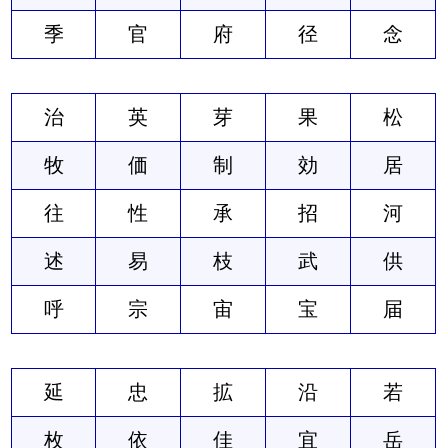
季
官
府
径
念
治
英
芽
果
松
牧
価
制
効
居
往
性
承
招
河
述
易
枝
武
供
呼
宗
宙
宝
届
延
忠
拡
沿
若
枚
依
佳
宜
岳