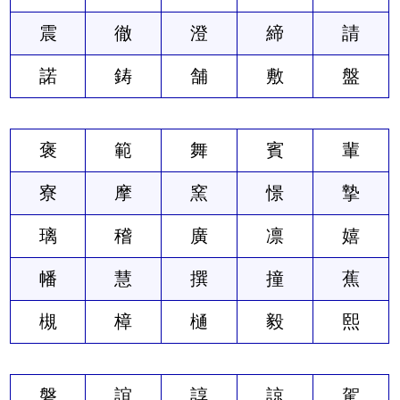
震
徹
澄
締
請
諾
鋳
舗
敷
盤
褒
範
舞
賓
輩
寮
摩
窯
憬
摯
璃
稽
廣
凛
嬉
幡
慧
撰
撞
蕉
槻
樟
樋
毅
熙
磐
誼
諄
諒
駕