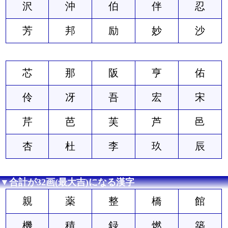
沢
沖
伯
伴
忍
芳
邦
励
妙
沙
芯
那
阪
亨
佑
伶
冴
吾
宏
宋
芹
芭
芙
芦
邑
杏
杜
李
玖
辰
▼合計が32画(最大吉)になる漢字
親
薬
整
橋
館
機
積
録
燃
築