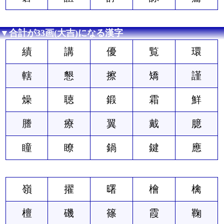
▼合計が33画(大吉)になる漢字
績
講
優
覧
環
轄
懇
擦
矯
謹
燥
聴
鍛
霜
鮮
謄
療
翼
戴
臆
瞳
瞭
鍋
鍵
應
嶺
擢
曙
檜
檎
檀
磯
篠
霞
鞠