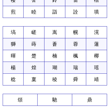
煎
睦
詣
詮
填
塙
嵯
嵩
幌
滉
獅
蒔
蒼
蓉
蓮
暉
楚
楠
楓
椰
楊
煌
瑚
瑞
瑶
稔
稟
稜
舜
靖
頌
馳
鼎