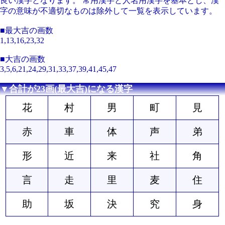
良い漢字となります。 常用漢字と人名用漢字を基本とし、漢
字の意味が不適切なものは除外して一覧を表示しています。
■最大吉の画数
1,13,16,23,32
■大吉の画数
3,5,6,21,24,29,31,33,37,39,41,45,47
▼合計が23画(最大吉)になる漢字
花
村
男
町
見
赤
車
体
声
弟
形
近
来
社
角
言
走
里
麦
住
助
坂
決
究
身