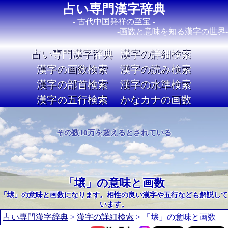
占い専門漢字辞典
- 古代中国発祥の至宝 -
-画数と意味を知る漢字の世界-
占い専門漢字辞典
漢字の詳細検索
漢字の画数検索
漢字の読み検索
漢字の部首検索
漢字の水準検索
漢字の五行検索
かなカナの画数
Image 02
その数10万を超えるとされている
「壌」の意味と画数
「壌」の意味と画数になります。相性の良い漢字や五行なども解説して
います。
占い専門漢字辞典
>
漢字の詳細検索
> 「壌」の意味と画数