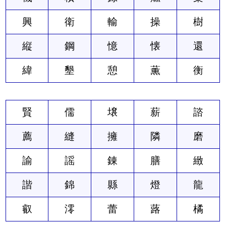
興
衛
輸
操
樹
縦
鋼
憶
懐
還
緯
墾
憩
薫
衡
賢
儒
壌
薪
諮
薦
縫
擁
隣
磨
諭
謡
錬
膳
緻
諧
錦
縣
燈
龍
叡
澪
蕾
蕗
橘