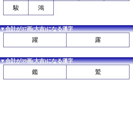
駿
鴻
▼合計が37画(大吉)になる漢字
躍
露
▼合計が39画(大吉)になる漢字
鑑
鷲