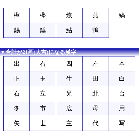
橙
樫
燎
燕
縞
錫
錘
鮎
鴨
▼合計が21画(大吉)になる漢字
出
右
四
左
本
正
玉
生
田
白
石
立
兄
北
台
冬
市
広
母
用
矢
世
主
代
写