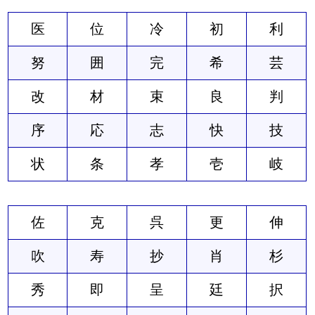
医
位
冷
初
利
努
囲
完
希
芸
改
材
束
良
判
序
応
志
快
技
状
条
孝
壱
岐
佐
克
呉
更
伸
吹
寿
抄
肖
杉
秀
即
呈
廷
択