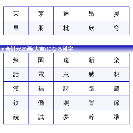
茉
茅
迪
昂
昊
昌
朋
枇
欣
穹
▼合計が29画(大吉)になる漢字
煉
園
遠
新
楽
話
電
意
感
想
漢
福
詩
路
農
鉄
働
照
置
節
続
試
夢
幹
準