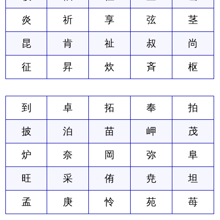
炎
祈
享
弦
茎
昆
肯
祉
叔
尚
征
昇
炊
斉
枢
到
卓
拓
奉
拍
披
泊
苗
岬
茂
炉
奈
岡
弥
阜
旺
采
侑
尭
坦
孟
庚
怜
苑
苺