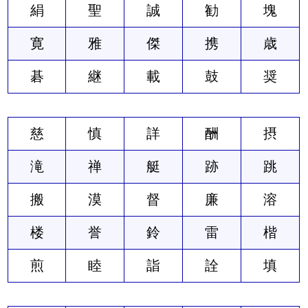
絹
聖
誠
勧
塊
寛
雅
傑
携
歳
碁
継
載
鼓
奨
慈
慎
詳
酬
摂
滝
禅
艇
跡
跳
搬
漠
督
廉
溶
楼
誉
鈴
雷
楷
煎
睦
詣
詮
填