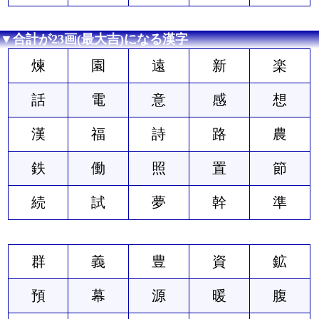
▼合計が23画(最大吉)になる漢字
煉
園
遠
新
楽
話
電
意
感
想
漢
福
詩
路
農
鉄
働
照
置
節
続
試
夢
幹
準
群
義
豊
資
鉱
預
幕
源
暖
腹