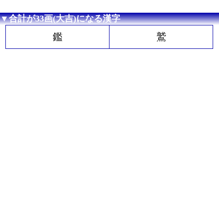
▼合計が33画(大吉)になる漢字
鑑
鷲