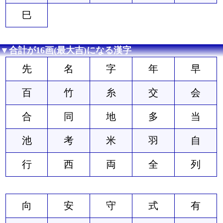
巳
▼合計が16画(最大吉)になる漢字
先
名
字
年
早
百
竹
糸
交
会
合
同
地
多
当
池
考
米
羽
自
行
西
両
全
列
向
安
守
式
有