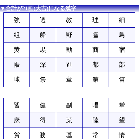
▼合計が21画(大吉)になる漢字
強
週
教
理
細
組
船
野
雪
鳥
黄
黒
動
商
宿
帳
深
進
都
部
球
祭
章
第
笛
習
健
副
唱
堂
康
得
菜
陸
望
貨
務
基
常
情