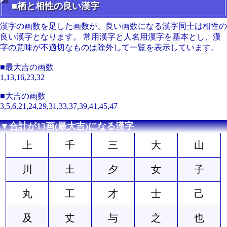
■栖と相性の良い漢字
漢字の画数を足した画数が、良い画数になる漢字同士は相性の
良い漢字となります。 常用漢字と人名用漢字を基本とし、漢
字の意味が不適切なものは除外して一覧を表示しています。
■最大吉の画数
1,13,16,23,32
■大吉の画数
3,5,6,21,24,29,31,33,37,39,41,45,47
▼合計が13画(最大吉)になる漢字
上
千
三
大
山
川
土
夕
女
子
丸
工
才
士
己
及
丈
与
之
也