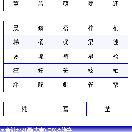
菫
菖
萌
菱
逢
晨
脩
梧
梓
梢
梯
桶
梶
梁
毬
琢
琉
祷
皐
袴
笙
笠
笹
絃
紬
絆
舵
釧
雀
雫
椛
冨
埜
▼合計が24画(大吉)になる漢字