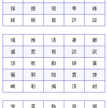
採
授
現
率
移
経
術
規
許
設
域
推
済
著
郷
盛
窓
視
訪
訳
頂
乾
勘
掛
菓
菊
郭
殻
貫
啓
崎
彩
掲
渓
紺
蛍
斎
執
崇
据