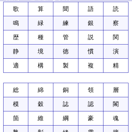
歌
算
聞
語
読
鳴
緑
練
銀
察
歴
種
管
説
関
静
境
徳
慣
演
適
構
製
複
精
総
綿
銅
領
層
模
穀
誌
認
閣
箇
維
綱
豪
魂