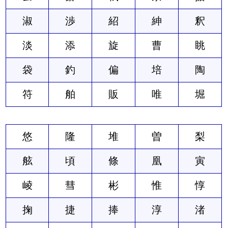
淑
渉
紹
紳
釈
淡
添
旋
曹
眺
袋
釣
偏
培
陶
符
舶
販
唯
堀
悠
隆
堆
曽
梨
舷
頃
條
凰
寅
崚
彗
彬
惟
惇
掬
捷
捧
淳
渚