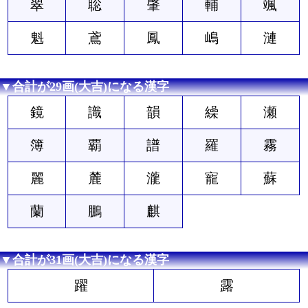
翠
聡
肇
輔
颯
魁
鳶
鳳
嶋
漣
▼合計が29画(大吉)になる漢字
鏡
識
韻
繰
瀬
簿
覇
譜
羅
霧
麗
麓
瀧
寵
蘇
蘭
鵬
麒
▼合計が31画(大吉)になる漢字
躍
露