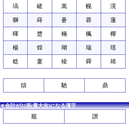
塙
嵯
嵩
幌
滉
獅
蒔
蒼
蓉
蓮
暉
楚
楠
楓
椰
楊
煌
瑚
瑞
瑶
稔
稟
稜
舜
靖
頌
馳
鼎
▼合計が32画(最大吉)になる漢字
籠
讃