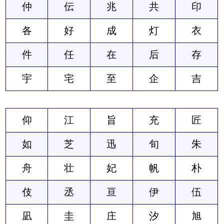
仲
伝
兆
共
印
各
好
成
灯
衣
件
任
在
后
存
宇
宅
至
企
吉
仰
江
旨
充
匠
如
芝
迅
旬
朱
舟
壮
妃
帆
朴
伎
丞
亘
伊
伍
凪
圭
庄
汐
旭