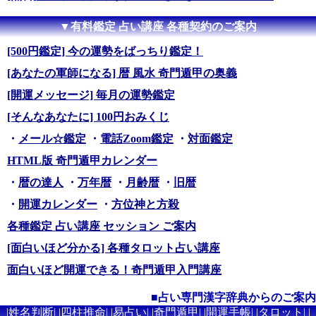
▼有料鑑定 占い講座 各種契約のご案内
[500円鑑定] 今の運勢をばっちり鑑定！
[あなたの軍師になる] 暦 風水 奇門遁甲の奥義
[開運メッセージ] 毎月の運勢鑑定
[そんなあなたに] 100円おみくじ
・
メール☆鑑定
・
電話Zoom鑑定
・
対面鑑定
HTML版 奇門遁甲カレンダー
・
暦の達人
・
万年暦
・
月齢暦
・
旧暦
・
開運カレンダー
・
方位神と方殺
各種鑑定 占い講座 セッション ご案内
[面白いほど分かる] 各種タロット占い講座
面白いほど開運できる！奇門遁甲入門講座
■占い専門漢字辞典からのご案内
|
姓名判断
| |
四柱推命
| |
易占い
| |
奇門遁甲
| |
開運手帳
| |
タロット
| |