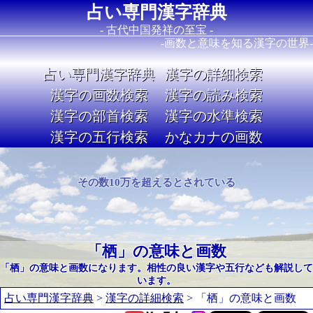
占い専門漢字辞典
- 古代中国発祥の至宝 -
-画数と意味を知る漢字の世界-
占い専門漢字辞典
漢字の詳細検索
漢字の画数検索
漢字の読み検索
漢字の部首検索
漢字の水準検索
漢字の五行検索
かなカナの画数
Image 02
その数10万を超えるとされている
「栖」の意味と画数
「栖」の意味と画数になります。相性の良い漢字や五行なども解説して
います。
占い専門漢字辞典
>
漢字の詳細検索
> 「栖」の意味と画数