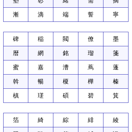
塾
彰
緒
需
摘
漸
滴
端
誓
寧
碑
稲
閥
僚
墨
暦
網
銘
瑠
箋
蜜
嘉
漕
蔦
蓬
斡
暢
榎
樺
榛
槙
瑳
碩
碧
箕
箔
綺
綜
緋
綾