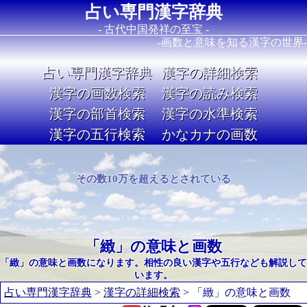
占い専門漢字辞典
- 古代中国発祥の至宝 -
-画数と意味を知る漢字の世界-
占い専門漢字辞典
漢字の詳細検索
漢字の画数検索
漢字の読み検索
漢字の部首検索
漢字の水準検索
漢字の五行検索
かなカナの画数
Image 02
その数10万を超えるとされている
「緻」の意味と画数
「緻」の意味と画数になります。相性の良い漢字や五行なども解説して
います。
占い専門漢字辞典
>
漢字の詳細検索
> 「緻」の意味と画数