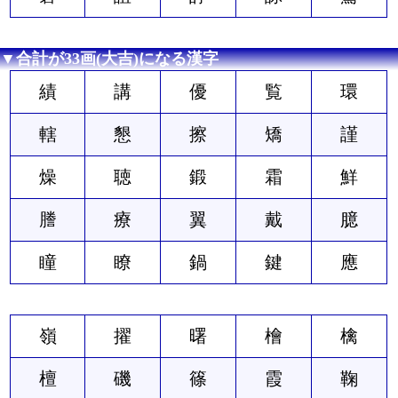
▼合計が33画(大吉)になる漢字
績
講
優
覧
環
轄
懇
擦
矯
謹
燥
聴
鍛
霜
鮮
謄
療
翼
戴
臆
瞳
瞭
鍋
鍵
應
嶺
擢
曙
檜
檎
檀
磯
篠
霞
鞠