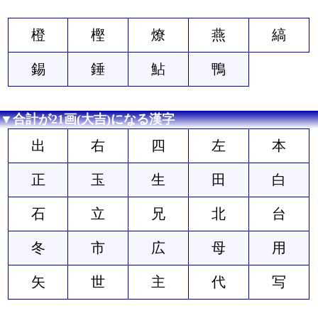
橙
樫
燎
燕
縞
錫
錘
鮎
鴨
▼合計が21画(大吉)になる漢字
出
右
四
左
本
正
玉
生
田
白
石
立
兄
北
台
冬
市
広
母
用
矢
世
主
代
写