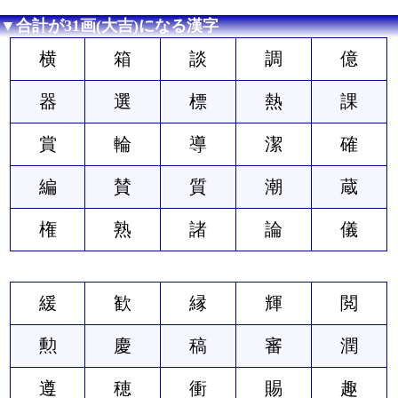
▼合計が31画(大吉)になる漢字
横
箱
談
調
億
器
選
標
熱
課
賞
輪
導
潔
確
編
賛
質
潮
蔵
権
熟
諸
論
儀
緩
歓
縁
輝
閲
勲
慶
稿
審
潤
遵
穂
衝
賜
趣