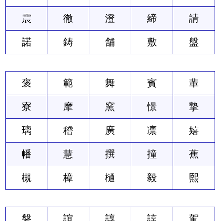
震
徹
澄
締
請
諾
鋳
舗
敷
盤
褒
範
舞
賓
輩
寮
摩
窯
憬
摯
璃
稽
廣
凛
嬉
幡
慧
撰
撞
蕉
槻
樟
樋
毅
熙
磐
誼
諄
諒
駕