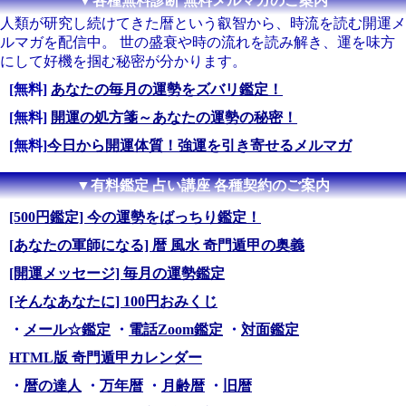
▼各種無料診断 無料メルマガのご案内
人類が研究し続けてきた暦という叡智から、時流を読む開運メ
ルマガを配信中。 世の盛衰や時の流れを読み解き、運を味方
にして好機を掴む秘密が分かります。
[無料]
あなたの毎月の運勢をズバリ鑑定！
[無料]
開運の処方箋～あなたの運勢の秘密！
[無料]
今日から開運体質！強運を引き寄せるメルマガ
▼有料鑑定 占い講座 各種契約のご案内
[500円鑑定] 今の運勢をばっちり鑑定！
[あなたの軍師になる] 暦 風水 奇門遁甲の奥義
[開運メッセージ] 毎月の運勢鑑定
[そんなあなたに] 100円おみくじ
・
メール☆鑑定
・
電話Zoom鑑定
・
対面鑑定
HTML版 奇門遁甲カレンダー
・
暦の達人
・
万年暦
・
月齢暦
・
旧暦