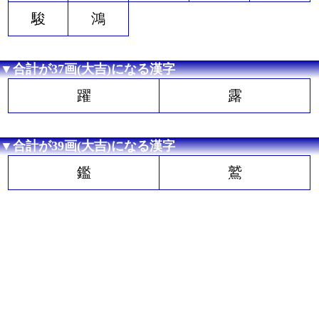
駿
鴻
▼合計が37画(大吉)になる漢字
躍
露
▼合計が39画(大吉)になる漢字
鑑
鷲