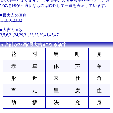
良い漢字となります。 常用漢字と人名用漢字を基本とし、漢
字の意味が不適切なものは除外して一覧を表示しています。
■最大吉の画数
1,13,16,23,32
■大吉の画数
3,5,6,21,24,29,31,33,37,39,41,45,47
▼合計が23画(最大吉)になる漢字
花
村
男
町
見
赤
車
体
声
弟
形
近
来
社
角
言
走
里
麦
住
助
坂
決
究
身