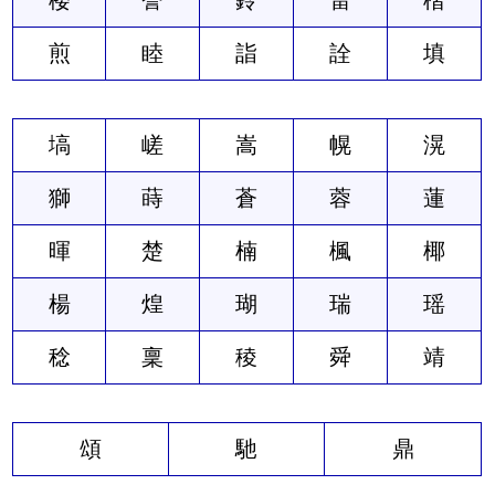
煎
睦
詣
詮
填
塙
嵯
嵩
幌
滉
獅
蒔
蒼
蓉
蓮
暉
楚
楠
楓
椰
楊
煌
瑚
瑞
瑶
稔
稟
稜
舜
靖
頌
馳
鼎