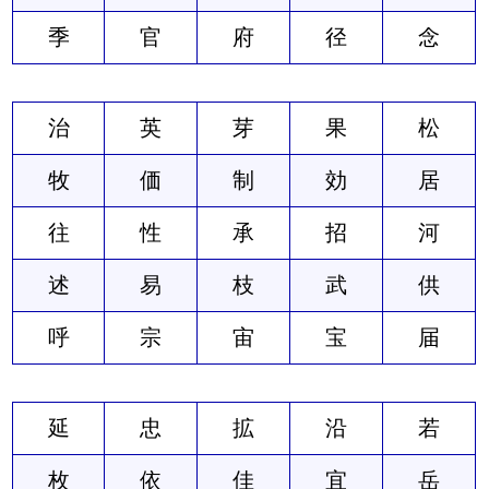
季
官
府
径
念
治
英
芽
果
松
牧
価
制
効
居
往
性
承
招
河
述
易
枝
武
供
呼
宗
宙
宝
届
延
忠
拡
沿
若
枚
依
佳
宜
岳