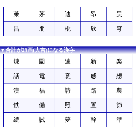
茉
茅
迪
昂
昊
昌
朋
枇
欣
穹
▼合計が29画(大吉)になる漢字
煉
園
遠
新
楽
話
電
意
感
想
漢
福
詩
路
農
鉄
働
照
置
節
続
試
夢
幹
準