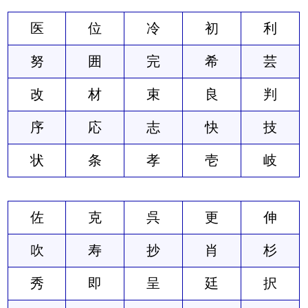
医
位
冷
初
利
努
囲
完
希
芸
改
材
束
良
判
序
応
志
快
技
状
条
孝
壱
岐
佐
克
呉
更
伸
吹
寿
抄
肖
杉
秀
即
呈
廷
択