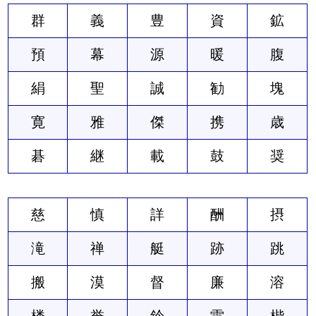
群
義
豊
資
鉱
預
幕
源
暖
腹
絹
聖
誠
勧
塊
寛
雅
傑
携
歳
碁
継
載
鼓
奨
慈
慎
詳
酬
摂
滝
禅
艇
跡
跳
搬
漠
督
廉
溶
楼
誉
鈴
雷
楷