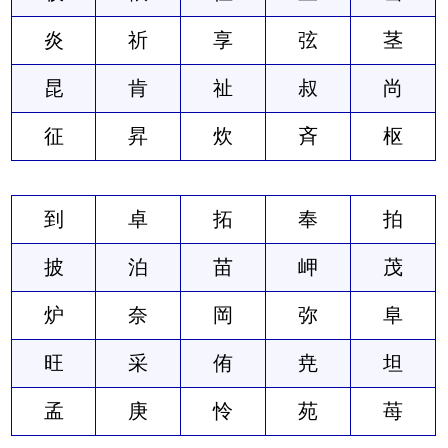
炎
祈
享
弦
茎
昆
肯
祉
叔
尚
征
昇
炊
斉
枢
到
卓
拓
奉
拍
披
泊
苗
岬
茂
炉
奈
岡
弥
阜
旺
采
侑
尭
坦
孟
庚
怜
苑
苺