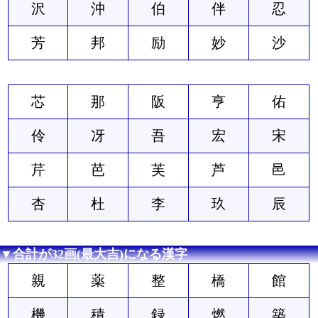
沢
沖
伯
伴
忍
芳
邦
励
妙
沙
芯
那
阪
亨
佑
伶
冴
吾
宏
宋
芹
芭
芙
芦
邑
杏
杜
李
玖
辰
▼合計が32画(最大吉)になる漢字
親
薬
整
橋
館
機
積
録
燃
築