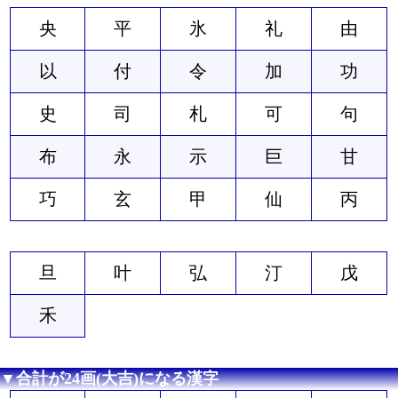
央
平
氷
礼
由
以
付
令
加
功
史
司
札
可
句
布
永
示
巨
甘
巧
玄
甲
仙
丙
旦
叶
弘
汀
戊
禾
▼合計が24画(大吉)になる漢字