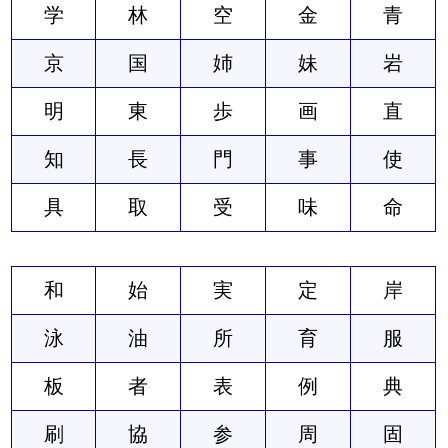
学
林
空
金
青
京
国
姉
妹
岩
明
東
歩
画
直
知
長
門
事
使
具
取
受
味
命
和
始
実
定
岸
泳
油
所
育
服
板
者
表
例
典
刷
協
参
周
固