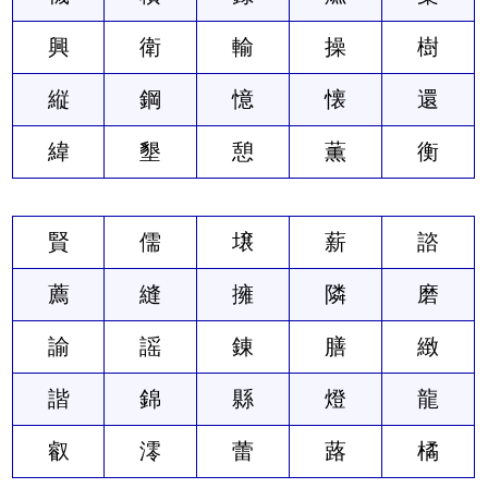
興
衛
輸
操
樹
縦
鋼
憶
懐
還
緯
墾
憩
薫
衡
賢
儒
壌
薪
諮
薦
縫
擁
隣
磨
諭
謡
錬
膳
緻
諧
錦
縣
燈
龍
叡
澪
蕾
蕗
橘