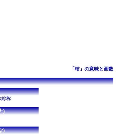
「桔」の意味と画数
の総称
)
)