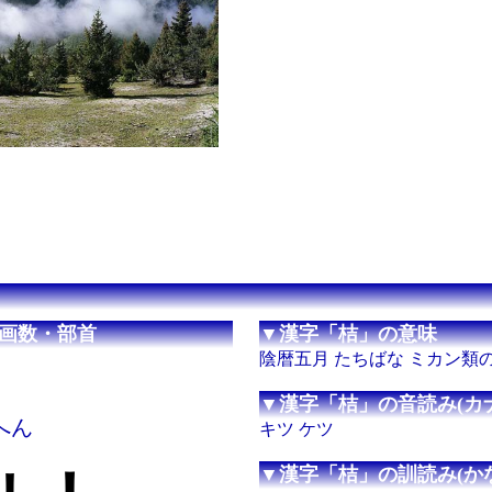
画数・部首
▼漢字「桔」の意味
陰暦五月 たちばな ミカン類
▼漢字「桔」の音読み(カナ
きへん
キツ ケツ
▼漢字「桔」の訓読み(かな