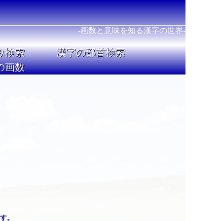
-画数と意味を知る漢字の世界-
み検索
漢字の部首検索
の画数
す。