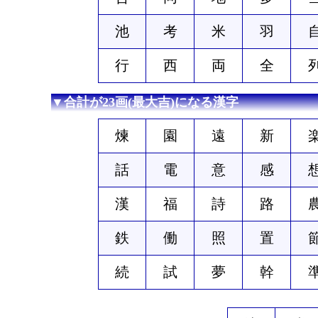
池
考
米
羽
行
西
両
全
▼合計が23画(最大吉)になる漢字
煉
園
遠
新
話
電
意
感
漢
福
詩
路
鉄
働
照
置
続
試
夢
幹