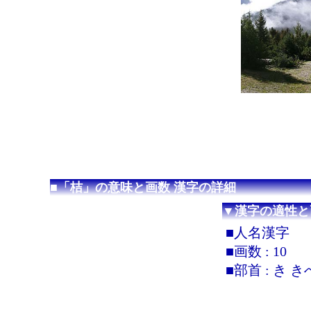
■「桔」の意味と画数 漢字の詳細
▼漢字の適性と
■人名漢字
■画数 : 10
■部首 : き 