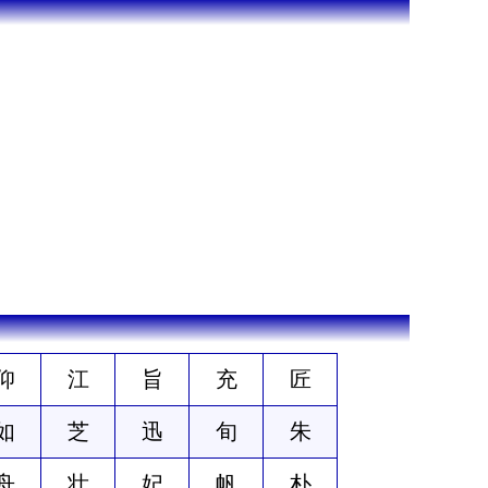
仰
江
旨
充
匠
如
芝
迅
旬
朱
舟
壮
妃
帆
朴