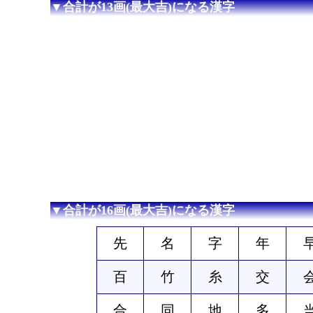
▼合計が13画(最大吉)になる漢字
▼合計が16画(最大吉)になる漢字
先
名
字
年
百
竹
糸
交
合
同
地
多