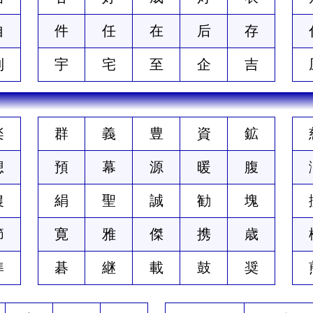
自
件
任
在
后
存
列
宇
宅
至
企
吉
楽
群
義
豊
資
鉱
想
預
幕
源
暖
腹
農
絹
聖
誠
勧
塊
節
寛
雅
傑
携
歳
準
碁
継
載
鼓
奨