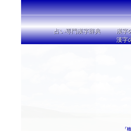
占い専門漢字辞典
漢字
漢字
「桔