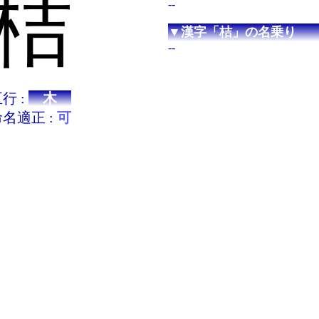
桔
--
▼漢字「桔」の名乗り
--
行 :
木
名適正 :
可