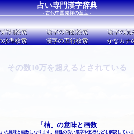
占い専門漢字辞典
- 古代中国発祥の至宝 -
の詳細検索
漢字の画数検索
漢字の読
の水準検索
漢字の五行検索
かなカナ
Image 02
その数10万を超えるとされている
「桔」の意味と画数
」の意味と画数になります。相性の良い漢字や五行なども解説していま