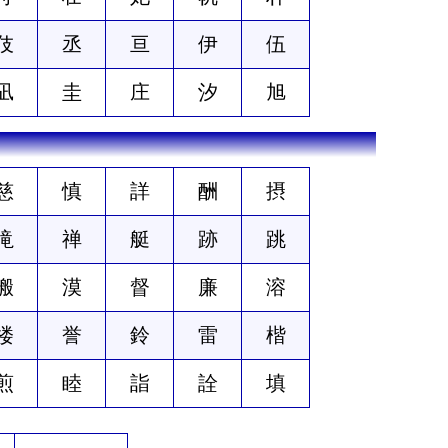
伎
丞
亘
伊
伍
凪
圭
庄
汐
旭
慈
慎
詳
酬
摂
滝
禅
艇
跡
跳
搬
漠
督
廉
溶
楼
誉
鈴
雷
楷
煎
睦
詣
詮
填