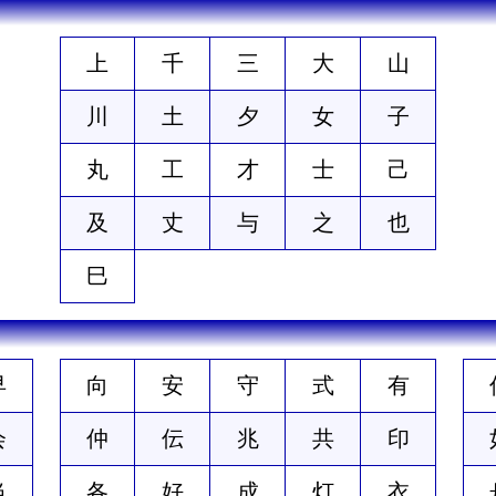
上
千
三
大
山
川
土
夕
女
子
丸
工
才
士
己
及
丈
与
之
也
巳
早
向
安
守
式
有
会
仲
伝
兆
共
印
当
各
好
成
灯
衣