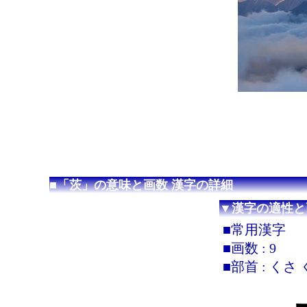
■「茨」の意味と画数 漢字の詳細
▼漢字の適性と
■常用漢字
■画数 : 9
■部首 : く