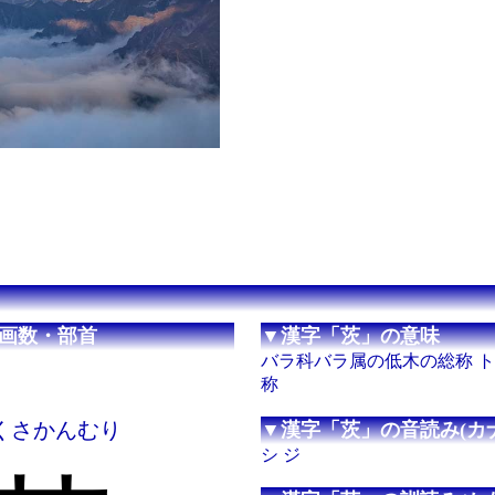
画数・部首
▼漢字「茨」の意味
バラ科バラ属の低木の総称 
称
さ くさかんむり
▼漢字「茨」の音読み(カナ
シ ジ