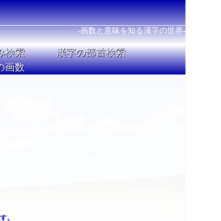
-画数と意味を知る漢字の世界-
み検索
漢字の部首検索
の画数
す。