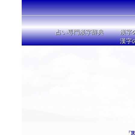
占い専門漢字辞典
漢字
漢字
「茨