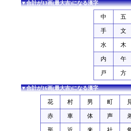
▼合計が13画(最大吉)になる漢字
中
五
手
文
水
木
内
午
戸
方
▼合計が16画(最大吉)になる漢字
花
村
男
町
赤
車
体
声
形
近
来
社