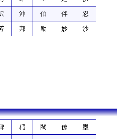
沢
沖
伯
伴
忍
芳
邦
励
妙
沙
碑
稲
閥
僚
墨