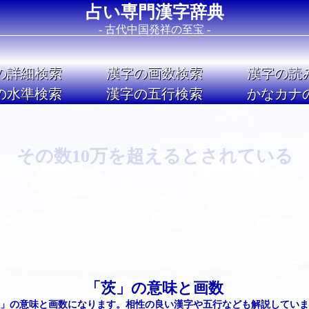
占い専門漢字辞典
- 古代中国発祥の至宝 -
の詳細検索
漢字の画数検索
漢字の読
の水準検索
漢字の五行検索
かなカナ
Image 02
その数10万を超えるとされている
「茨」の意味と画数
」の意味と画数になります。相性の良い漢字や五行なども解説していま