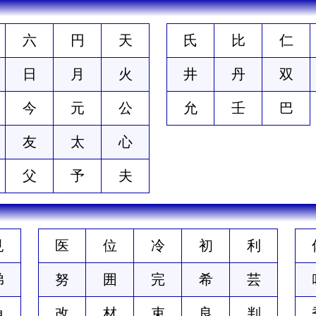
六
円
天
氏
比
仁
日
月
火
井
丹
双
今
元
公
允
壬
巴
友
太
心
父
予
夫
見
医
位
冷
初
利
弟
努
囲
完
希
芸
角
改
材
束
良
判