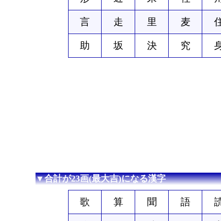
言
走
里
麦
助
坂
決
究
▼合計が23画(最大吉)になる漢字
歌
算
聞
語