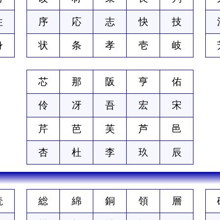
住
序
応
志
快
技
身
状
条
孝
壱
岐
芯
那
阪
亨
佑
伶
冴
吾
宏
宋
芹
芭
芙
芦
邑
杏
杜
李
玖
辰
読
総
綿
銅
領
層