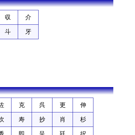
収
介
斗
牙
佐
克
呉
更
伸
吹
寿
抄
肖
杉
秀
即
呈
廷
択