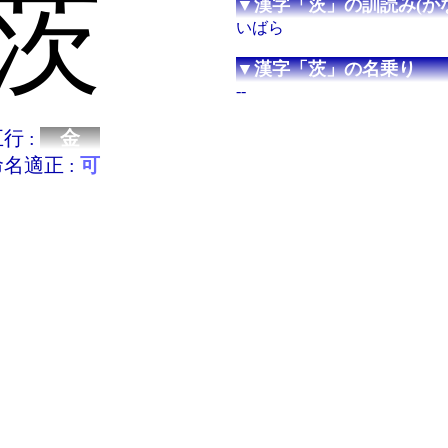
茨
▼漢字「茨」の訓読み(かな
いばら
▼漢字「茨」の名乗り
--
行 :
金
名適正 :
可