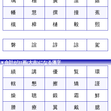
璃
稽
廣
凛
嬉
幡
慧
撰
撞
蕉
槻
樟
樋
毅
熙
磐
誼
諄
諒
駕
▼合計が31画(大吉)になる漢字
績
講
優
覧
環
轄
懇
擦
矯
謹
燥
聴
鍛
霜
鮮
謄
療
翼
戴
臆