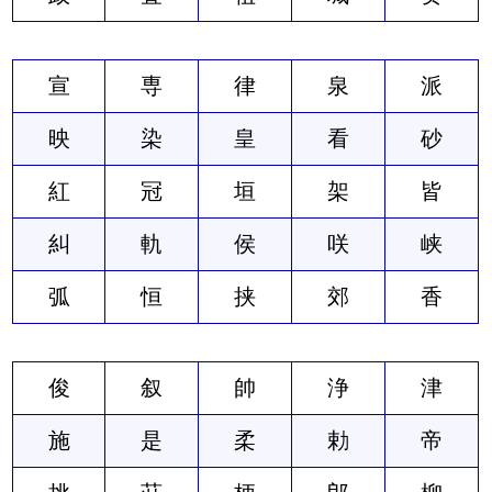
宣
専
律
泉
派
映
染
皇
看
砂
紅
冠
垣
架
皆
糾
軌
侯
咲
峡
弧
恒
挟
郊
香
俊
叙
帥
浄
津
施
是
柔
勅
帝