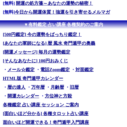
[無料]
開運の処方箋～あなたの運勢の秘密！
[無料]
今日から開運体質！強運を引き寄せるメルマガ
▼有料鑑定 占い講座 各種契約のご案内
[500円鑑定] 今の運勢をばっちり鑑定！
[あなたの軍師になる] 暦 風水 奇門遁甲の奥義
[開運メッセージ] 毎月の運勢鑑定
[そんなあなたに] 100円おみくじ
・
メール☆鑑定
・
電話Zoom鑑定
・
対面鑑定
HTML版 奇門遁甲カレンダー
・
暦の達人
・
万年暦
・
月齢暦
・
旧暦
・
開運カレンダー
・
方位神と方殺
各種鑑定 占い講座 セッション ご案内
[面白いほど分かる] 各種タロット占い講座
面白いほど開運できる！奇門遁甲入門講座