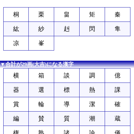
桐
栗
畠
矩
秦
紘
紗
赳
閃
隼
凉
峯
▼合計が29画(大吉)になる漢字
横
箱
談
調
億
器
選
標
熱
課
賞
輪
導
潔
確
編
賛
質
潮
蔵
権
熟
諸
論
儀