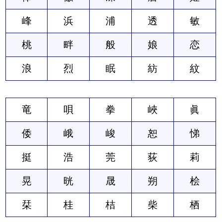
峰
浜
浦
透
敏
桃
畔
般
娘
恋
浪
烈
眠
紡
紋
竜
唄
拳
峽
眞
倭
峨
峻
恕
悌
挺
浩
莞
荻
莉
晃
晄
晟
朔
桧
栞
桂
桔
柴
栖