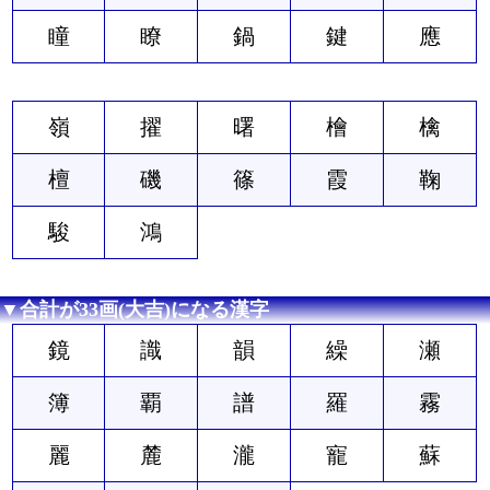
瞳
瞭
鍋
鍵
應
嶺
擢
曙
檜
檎
檀
磯
篠
霞
鞠
駿
鴻
▼合計が33画(大吉)になる漢字
鏡
識
韻
繰
瀬
簿
覇
譜
羅
霧
麗
麓
瀧
寵
蘇