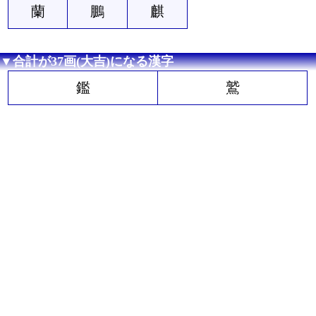
蘭
鵬
麒
▼合計が37画(大吉)になる漢字
鑑
鷲