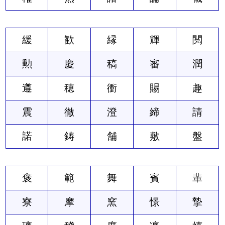
緩
歓
縁
輝
閲
勲
慶
稿
審
潤
遵
穂
衝
賜
趣
震
徹
澄
締
請
諾
鋳
舗
敷
盤
褒
範
舞
賓
輩
寮
摩
窯
憬
摯