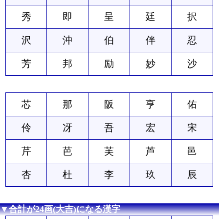
秀
即
呈
廷
択
沢
沖
伯
伴
忍
芳
邦
励
妙
沙
芯
那
阪
亨
佑
伶
冴
吾
宏
宋
芹
芭
芙
芦
邑
杏
杜
李
玖
辰
▼合計が24画(大吉)になる漢字