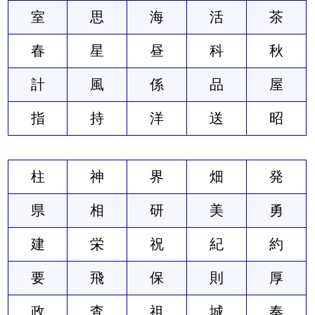
室
思
海
活
茶
春
星
昼
科
秋
計
風
係
品
屋
指
持
洋
送
昭
柱
神
界
畑
発
県
相
研
美
勇
建
栄
祝
紀
約
要
飛
保
則
厚
政
査
祖
城
奏