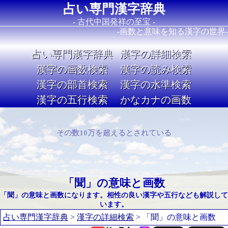
占い専門漢字辞典
- 古代中国発祥の至宝 -
-画数と意味を知る漢字の世界-
占い専門漢字辞典
漢字の詳細検索
漢字の画数検索
漢字の読み検索
漢字の部首検索
漢字の水準検索
漢字の五行検索
かなカナの画数
Image 02
その数10万を超えるとされている
「聞」の意味と画数
「聞」の意味と画数になります。相性の良い漢字や五行なども解説して
います。
占い専門漢字辞典
>
漢字の詳細検索
> 「聞」の意味と画数