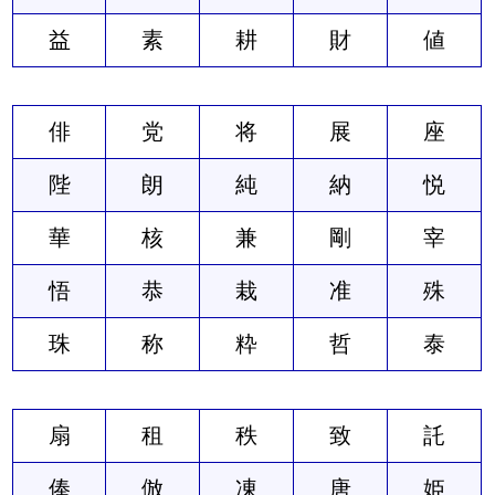
益
素
耕
財
値
俳
党
将
展
座
陛
朗
純
納
悦
華
核
兼
剛
宰
悟
恭
栽
准
殊
珠
称
粋
哲
泰
扇
租
秩
致
託
俸
倣
凍
唐
姫