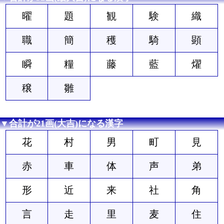
曜
題
観
験
織
職
簡
穫
騎
顕
瞬
糧
藤
藍
燿
穣
雛
▼合計が21画(大吉)になる漢字
花
村
男
町
見
赤
車
体
声
弟
形
近
来
社
角
言
走
里
麦
住