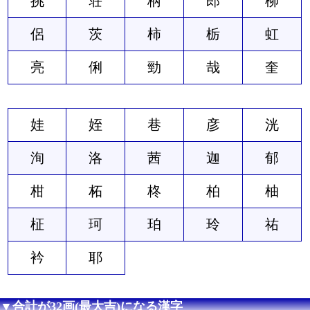
挑
荘
柄
郎
柳
侶
茨
柿
栃
虹
亮
俐
勁
哉
奎
娃
姪
巷
彦
洸
洵
洛
茜
迦
郁
柑
柘
柊
柏
柚
柾
珂
珀
玲
祐
衿
耶
▼合計が32画(最大吉)になる漢字