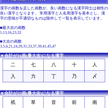
漢字の画数を足した画数が、良い画数になる漢字同士は相性の
良い漢字となります。 常用漢字と人名用漢字を基本とし、漢
字の意味が不適切なものは除外して一覧を表示しています。
■最大吉の画数
1,13,16,23,32
■大吉の画数
3,5,6,21,24,29,31,33,37,39,41,45,47
▼合計が16画(最大吉)になる漢字
二
七
八
十
人
入
力
丁
乃
〆
▼合計が23画(最大吉)になる漢字
祇
草
音
前
南