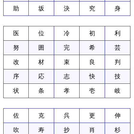
助
坂
決
究
身
医
位
冷
初
利
努
囲
完
希
芸
改
材
束
良
判
序
応
志
快
技
状
条
孝
壱
岐
佐
克
呉
更
伸
吹
寿
抄
肖
杉