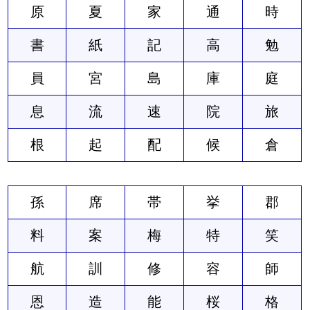
原
夏
家
通
時
書
紙
記
高
勉
員
宮
島
庫
庭
息
流
速
院
旅
根
起
配
候
倉
孫
席
帯
挙
郡
料
案
梅
特
笑
航
訓
修
容
師
恩
造
能
桜
格