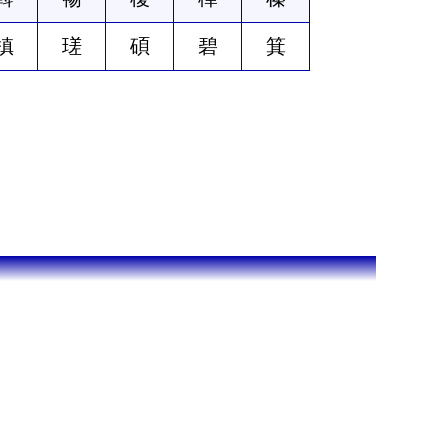
槙
瑳
碩
碧
箕