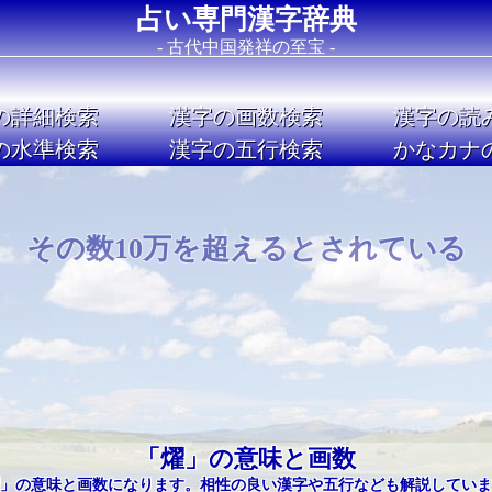
占い専門漢字辞典
- 古代中国発祥の至宝 -
の詳細検索
漢字の画数検索
漢字の読
の水準検索
漢字の五行検索
かなカナ
Image 02
その数10万を超えるとされている
「燿」の意味と画数
」の意味と画数になります。相性の良い漢字や五行なども解説していま