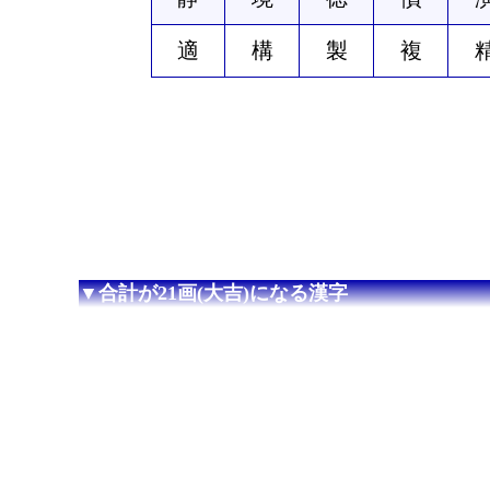
適
構
製
複
▼合計が21画(大吉)になる漢字