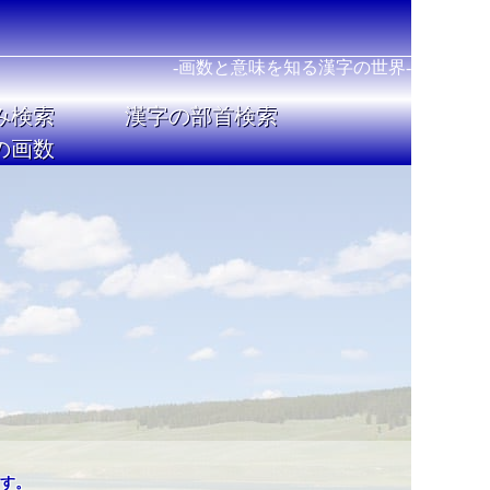
-画数と意味を知る漢字の世界-
み検索
漢字の部首検索
の画数
す。