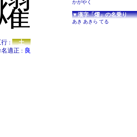
燿
かがやく
▼漢字「燿」の名乗り
あき あきら てる
行 :
土
名適正 :
良