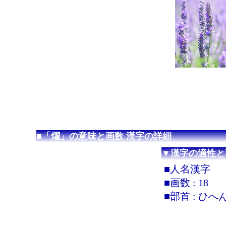
■「燿」の意味と画数 漢字の詳細
▼漢字の適性と
■人名漢字
■画数 : 18
■部首 : ひへ