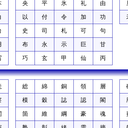
本
央
平
氷
礼
由
白
以
付
令
加
功
台
史
司
札
可
句
用
布
永
示
巨
甘
写
巧
玄
甲
仙
丙
読
総
綿
銅
領
層
察
模
穀
誌
認
閣
関
箇
維
綱
豪
魂
演
塾
彰
緒
需
摘