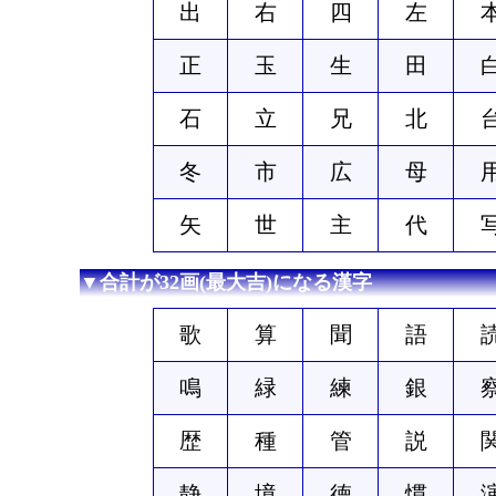
出
右
四
左
正
玉
生
田
石
立
兄
北
冬
市
広
母
矢
世
主
代
▼合計が32画(最大吉)になる漢字
歌
算
聞
語
鳴
緑
練
銀
歴
種
管
説
静
境
徳
慣