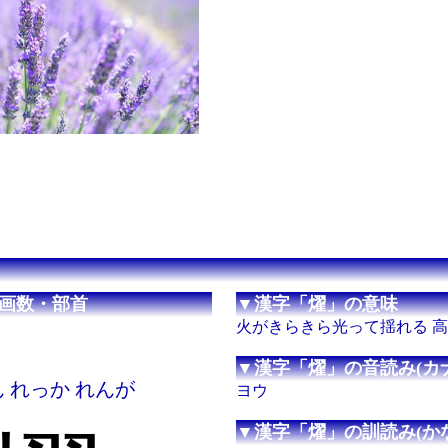
画数・部首
▼漢字「燿」の意味
火がきらきら光って揺れる 
▼漢字「燿」の音読み(カナ
ん れっか れんが
ヨウ
▼漢字「燿」の訓読み(かな