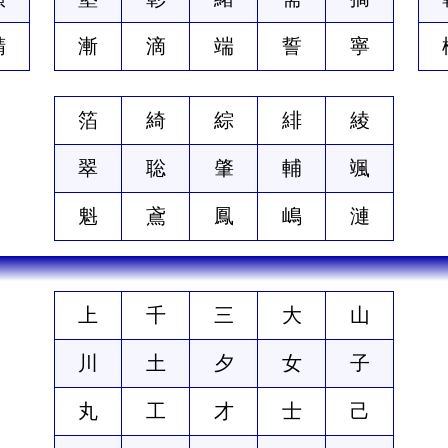
精
漸
滴
端
誓
寧
箔
綺
綜
緋
綾
翠
聡
肇
輔
颯
魁
鳶
鳳
嶋
漣
上
千
三
大
山
川
土
夕
女
子
丸
工
才
士
己