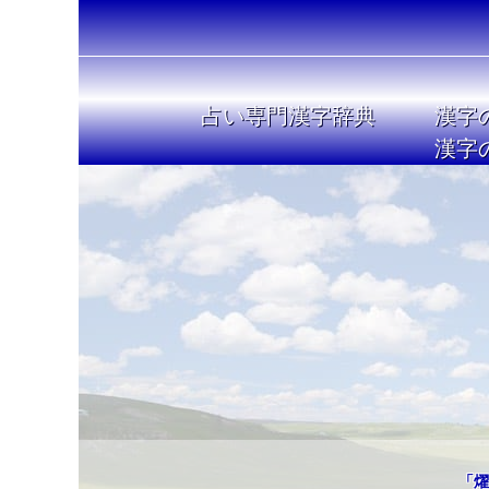
占い専門漢字辞典
漢字
漢字
「燿