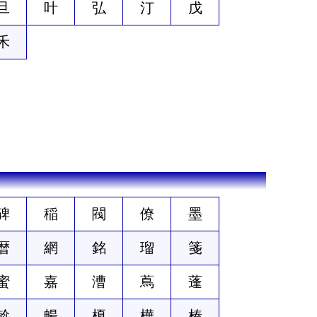
旦
叶
弘
汀
戊
禾
碑
稲
閥
僚
墨
暦
網
銘
瑠
箋
蜜
嘉
漕
蔦
蓬
斡
暢
榎
樺
榛