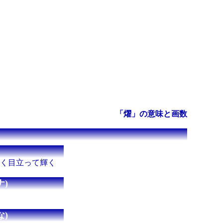
「燿」の意味と画数
高く目立って輝く
)
)