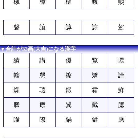
槻
樟
樋
毅
熙
磐
誼
諄
諒
駕
▼合計が33画(大吉)になる漢字
績
講
優
覧
環
轄
懇
擦
矯
謹
燥
聴
鍛
霜
鮮
謄
療
翼
戴
臆
瞳
瞭
鍋
鍵
應