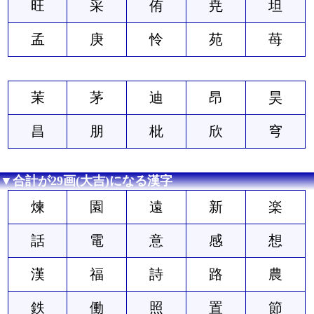
旺
采
侑
尭
坦
孟
庚
怜
苑
苺
茉
茅
迪
昂
昊
昌
朋
枇
欣
穹
▼合計が29画(大吉)になる漢字
煉
園
遠
新
楽
話
電
意
感
想
漢
福
詩
路
農
鉄
働
照
置
節