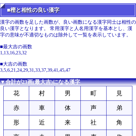
■樫と相性の良い漢字
漢字の画数を足した画数が、良い画数になる漢字同士は相性の
良い漢字となります。 常用漢字と人名用漢字を基本とし、漢
字の意味が不適切なものは除外して一覧を表示しています。
■最大吉の画数
1,13,16,23,32
■大吉の画数
3,5,6,21,24,29,31,33,37,39,41,45,47
▼合計が23画(最大吉)になる漢字
花
村
男
町
見
赤
車
体
声
弟
形
近
来
社
角