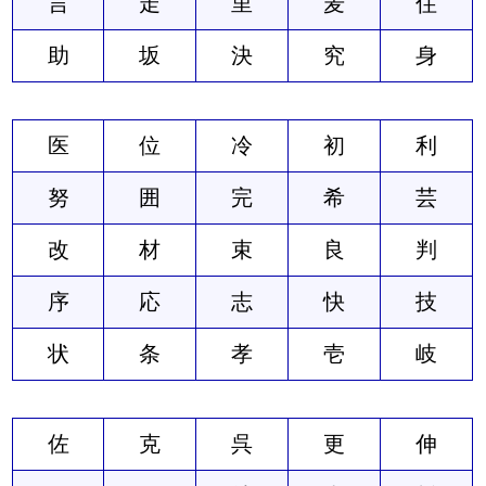
言
走
里
麦
住
助
坂
決
究
身
医
位
冷
初
利
努
囲
完
希
芸
改
材
束
良
判
序
応
志
快
技
状
条
孝
壱
岐
佐
克
呉
更
伸