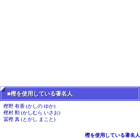
■樫を使用している著名人
樫野 有香 (かしの ゆか)
樫村 勲 (かしむら いさお)
冨樫 真 (とがし まこと)
樫を使用している著名人