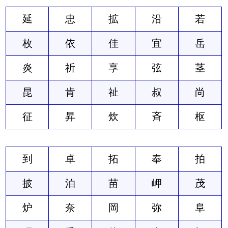
延
忠
拡
沿
若
枚
依
佳
宜
岳
炎
祈
享
弦
茎
昆
肯
祉
叔
尚
征
昇
炊
斉
枢
到
卓
拓
奉
拍
披
泊
苗
岬
茂
炉
奈
岡
弥
阜