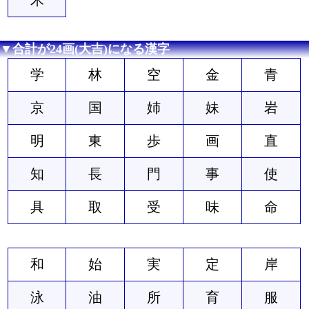
▼合計が24画(大吉)になる漢字
学
林
空
金
青
京
国
姉
妹
岩
明
東
歩
画
直
知
長
門
事
使
具
取
受
味
命
和
始
実
定
岸
泳
油
所
育
服