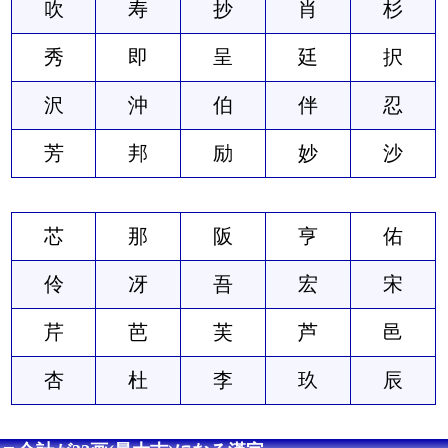
吹
寿
抄
肖
杉
秀
即
呈
廷
択
沢
沖
伯
伴
忍
芳
邦
励
妙
沙
芯
那
阪
亨
佑
伶
冴
吾
宏
宋
芹
芭
芙
芦
邑
杏
杜
李
玖
辰