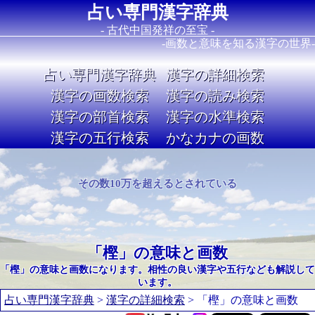
占い専門漢字辞典
- 古代中国発祥の至宝 -
-画数と意味を知る漢字の世界-
占い専門漢字辞典
漢字の詳細検索
漢字の画数検索
漢字の読み検索
漢字の部首検索
漢字の水準検索
漢字の五行検索
かなカナの画数
Image 02
その数10万を超えるとされている
「樫」の意味と画数
「樫」の意味と画数になります。相性の良い漢字や五行なども解説して
います。
占い専門漢字辞典
>
漢字の詳細検索
> 「樫」の意味と画数