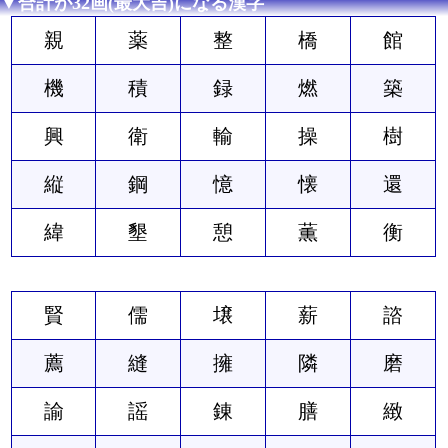
▼合計が32画(最大吉)になる漢字
親
薬
整
橋
館
機
積
録
燃
築
興
衛
輸
操
樹
縦
鋼
憶
懐
還
緯
墾
憩
薫
衡
賢
儒
壌
薪
諮
薦
縫
擁
隣
磨
諭
謡
錬
膳
緻