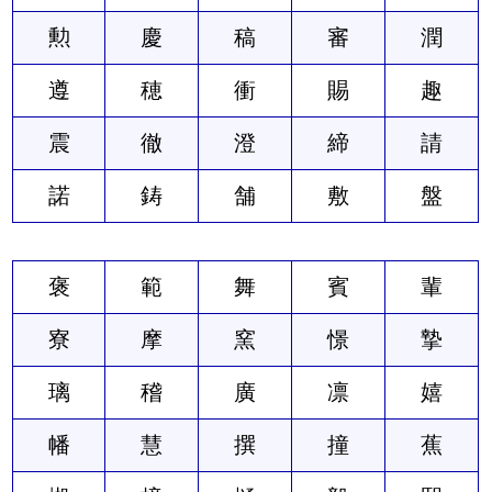
勲
慶
稿
審
潤
遵
穂
衝
賜
趣
震
徹
澄
締
請
諾
鋳
舗
敷
盤
褒
範
舞
賓
輩
寮
摩
窯
憬
摯
璃
稽
廣
凛
嬉
幡
慧
撰
撞
蕉