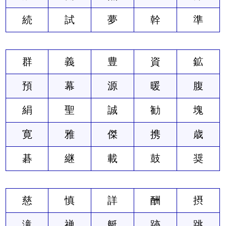
続
試
夢
幹
準
群
義
豊
資
鉱
預
幕
源
暖
腹
絹
聖
誠
勧
塊
寛
雅
傑
携
歳
碁
継
載
鼓
奨
慈
慎
詳
酬
摂
滝
禅
艇
跡
跳