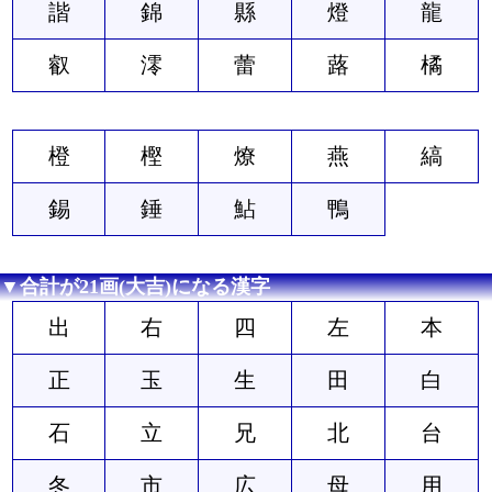
諧
錦
縣
燈
龍
叡
澪
蕾
蕗
橘
橙
樫
燎
燕
縞
錫
錘
鮎
鴨
▼合計が21画(大吉)になる漢字
出
右
四
左
本
正
玉
生
田
白
石
立
兄
北
台
冬
市
広
母
用