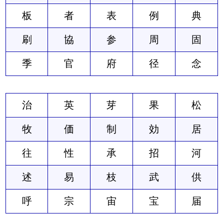
板
者
表
例
典
刷
協
参
周
固
季
官
府
径
念
治
英
芽
果
松
牧
価
制
効
居
往
性
承
招
河
述
易
枝
武
供
呼
宗
宙
宝
届