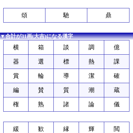
頌
馳
鼎
▼合計が31画(大吉)になる漢字
横
箱
談
調
億
器
選
標
熱
課
賞
輪
導
潔
確
編
賛
質
潮
蔵
権
熟
諸
論
儀
緩
歓
縁
輝
閲