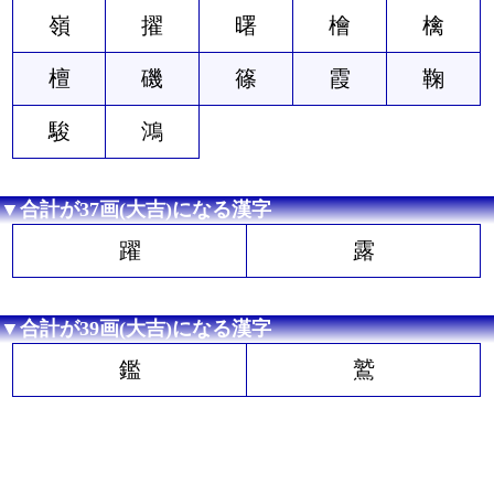
嶺
擢
曙
檜
檎
檀
磯
篠
霞
鞠
駿
鴻
▼合計が37画(大吉)になる漢字
躍
露
▼合計が39画(大吉)になる漢字
鑑
鷲