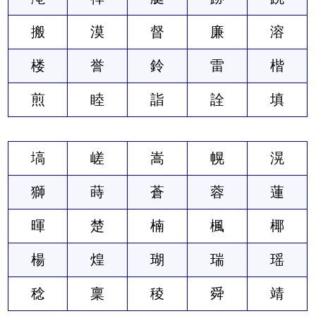
搬
漠
督
廉
溶
楼
誉
鈴
雷
楷
煎
睦
詣
詮
填
塙
嵯
嵩
幌
滉
獅
蒔
蒼
蓉
蓮
暉
楚
楠
楓
椰
楊
煌
瑚
瑞
瑶
稔
稟
稜
舜
靖