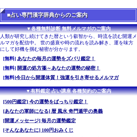
■占い専門漢字辞典からのご案内
▼各種無料診断 無料メルマガのご案内
人類が研究し続けてきた暦という叡智から、時流を読む開運メ
ルマガを配信中。 世の盛衰や時の流れを読み解き、運を味方
にして好機を掴む秘密が分かります。
[無料]
あなたの毎月の運勢をズバリ鑑定！
[無料]
開運の処方箋～あなたの運勢の秘密！
[無料]
今日から開運体質！強運を引き寄せるメルマガ
▼有料鑑定 占い講座 各種契約のご案内
[500円鑑定] 今の運勢をばっちり鑑定！
[あなたの軍師になる] 暦 風水 奇門遁甲の奥義
[開運メッセージ] 毎月の運勢鑑定
[そんなあなたに] 100円おみくじ