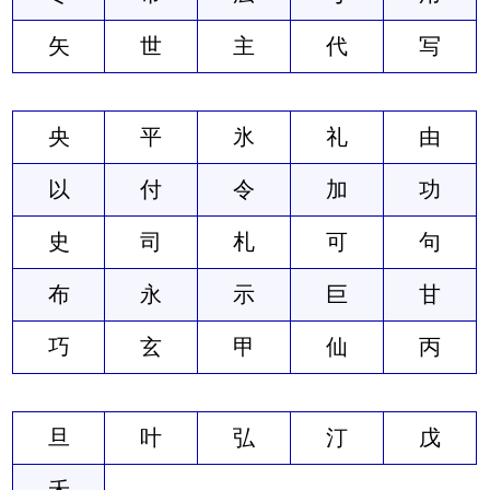
矢
世
主
代
写
央
平
氷
礼
由
以
付
令
加
功
史
司
札
可
句
布
永
示
巨
甘
巧
玄
甲
仙
丙
旦
叶
弘
汀
戊
禾