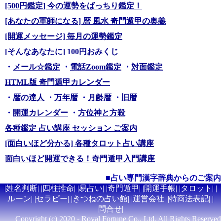
[500円鑑定] 今の運勢をばっちり鑑定！
[あなたの軍師になる] 暦 風水 奇門遁甲の奥義
[開運メッセージ] 毎月の運勢鑑定
[そんなあなたに] 100円おみくじ
・
メール☆鑑定
・
電話Zoom鑑定
・
対面鑑定
HTML版 奇門遁甲カレンダー
・
暦の達人
・
万年暦
・
月齢暦
・
旧暦
・
開運カレンダー
・
方位神と方殺
各種鑑定 占い講座 セッション ご案内
[面白いほど分かる] 各種タロット占い講座
面白いほど開運できる！奇門遁甲入門講座
■占い専門漢字辞典からのご案内
|
姓名判断
| |
四柱推命
| |
易占い
| |
奇門遁甲
| |
開運手帳
| |
タロット
| |
ルーン
| |
セラピー
| |
きつねの占い館
| |
運営会社
| |
特商法表記
| |
問合せ
|
Copyright (c) 2020 - Royal Fortune Co., Ltd. All Rights Reserved