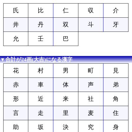
氏
比
仁
収
介
井
丹
双
斗
牙
允
壬
巴
▼合計が24画(大吉)になる漢字
花
村
男
町
見
赤
車
体
声
弟
形
近
来
社
角
言
走
里
麦
住
助
坂
決
究
身