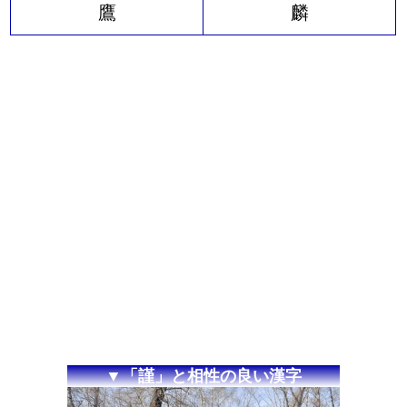
鷹
麟
▼「謹」と相性の良い漢字