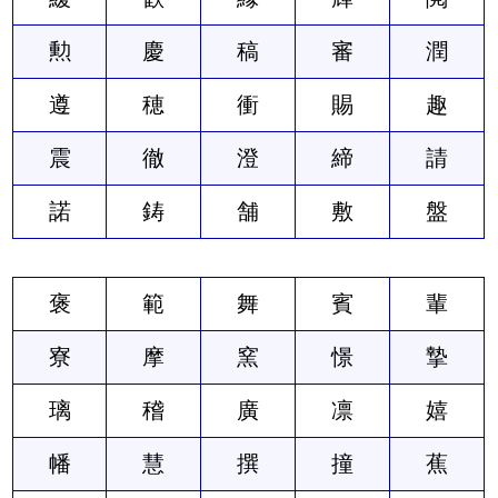
勲
慶
稿
審
潤
遵
穂
衝
賜
趣
震
徹
澄
締
請
諾
鋳
舗
敷
盤
褒
範
舞
賓
輩
寮
摩
窯
憬
摯
璃
稽
廣
凛
嬉
幡
慧
撰
撞
蕉