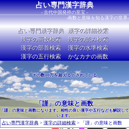
占い専門漢字辞典
- 古代中国発祥の至宝 -
-画数と意味を知る漢字の世界-
占い専門漢字辞典
漢字の詳細検索
漢字の画数検索
漢字の読み検索
漢字の部首検索
漢字の水準検索
漢字の五行検索
かなカナの画数
Image 02
その数10万を超えるとされている
「謹」の意味と画数
「謹」の意味と画数になります。相性の良い漢字や五行なども解説して
います。
占い専門漢字辞典
>
漢字の詳細検索
> 「謹」の意味と画数