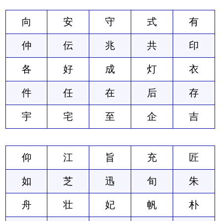
向
安
守
式
有
仲
伝
兆
共
印
各
好
成
灯
衣
件
任
在
后
存
宇
宅
至
企
吉
仰
江
旨
充
匠
如
芝
迅
旬
朱
舟
壮
妃
帆
朴