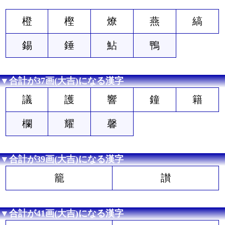
橙
樫
燎
燕
縞
錫
錘
鮎
鴨
▼合計が37画(大吉)になる漢字
議
護
響
鐘
籍
欄
耀
馨
▼合計が39画(大吉)になる漢字
籠
讃
▼合計が41画(大吉)になる漢字