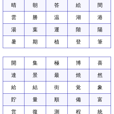
晴
朝
答
絵
間
雲
勝
温
湖
港
湯
葉
運
階
陽
暑
期
植
登
筆
開
集
極
博
喜
達
景
最
焼
然
給
結
街
覚
象
貯
量
順
備
富
営
復
測
程
統