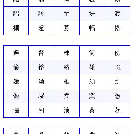
詔
診
軸
堤
渡
棚
超
募
幅
搭
遍
普
棟
筒
傍
愉
裕
絡
雄
喩
媛
湧
椎
須
凱
喬
堺
堯
巽
惣
惺
湘
湊
葵
萩