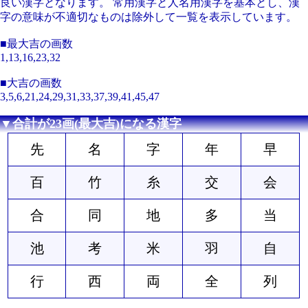
良い漢字となります。 常用漢字と人名用漢字を基本とし、漢
字の意味が不適切なものは除外して一覧を表示しています。
■最大吉の画数
1,13,16,23,32
■大吉の画数
3,5,6,21,24,29,31,33,37,39,41,45,47
▼合計が23画(最大吉)になる漢字
先
名
字
年
早
百
竹
糸
交
会
合
同
地
多
当
池
考
米
羽
自
行
西
両
全
列