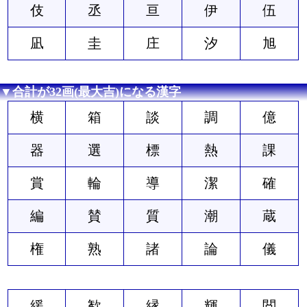
伎
丞
亘
伊
伍
凪
圭
庄
汐
旭
▼合計が32画(最大吉)になる漢字
横
箱
談
調
億
器
選
標
熱
課
賞
輪
導
潔
確
編
賛
質
潮
蔵
権
熟
諸
論
儀
緩
歓
縁
輝
閲