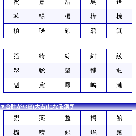
蜜
嘉
漕
蔦
蓬
斡
暢
榎
樺
榛
槙
瑳
碩
碧
箕
箔
綺
綜
緋
綾
翠
聡
肇
輔
颯
魁
鳶
鳳
嶋
漣
▼合計が33画(大吉)になる漢字
親
薬
整
橋
館
機
積
録
燃
築