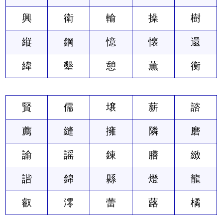
興
衛
輸
操
樹
縦
鋼
憶
懐
還
緯
墾
憩
薫
衡
賢
儒
壌
薪
諮
薦
縫
擁
隣
磨
諭
謡
錬
膳
緻
諧
錦
縣
燈
龍
叡
澪
蕾
蕗
橘