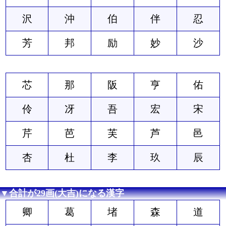
沢
沖
伯
伴
忍
芳
邦
励
妙
沙
芯
那
阪
亨
佑
伶
冴
吾
宏
宋
芹
芭
芙
芦
邑
杏
杜
李
玖
辰
▼合計が29画(大吉)になる漢字
卿
葛
堵
森
道