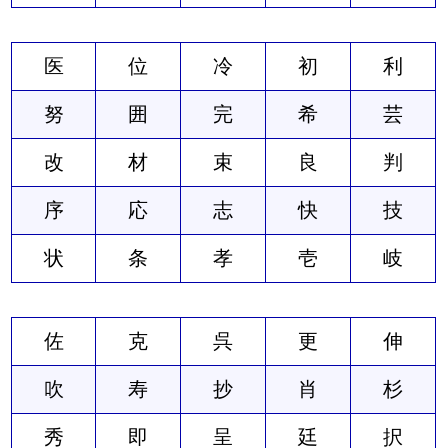
医
位
冷
初
利
努
囲
完
希
芸
改
材
束
良
判
序
応
志
快
技
状
条
孝
壱
岐
佐
克
呉
更
伸
吹
寿
抄
肖
杉
秀
即
呈
廷
択