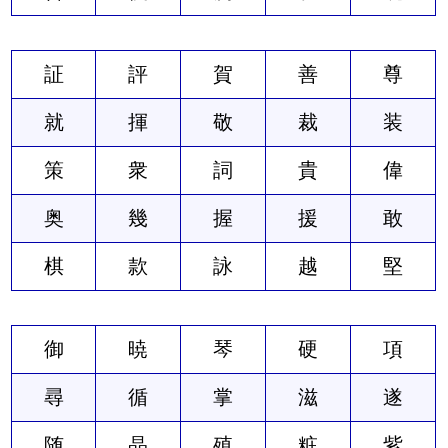
証
評
賀
善
尊
就
揮
敬
裁
装
策
衆
詞
貴
偉
奥
幾
握
援
敢
棋
款
詠
越
堅
御
暁
琴
硬
項
尋
循
掌
滋
遂
随
晶
殖
粧
紫