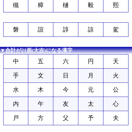
槻
樟
樋
毅
熙
磐
誼
諄
諒
駕
▼合計が21画(大吉)になる漢字
中
五
六
円
天
手
文
日
月
火
水
木
今
元
公
内
午
友
太
心
戸
方
父
予
夫