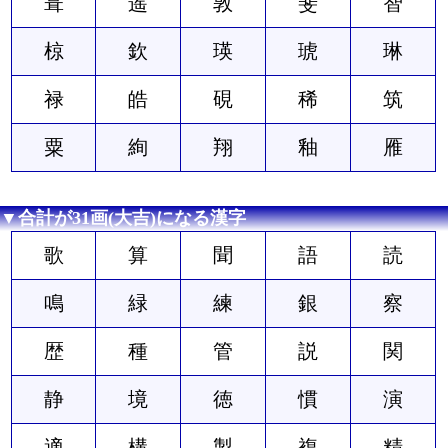
葺
遥
敦
斐
智
椋
欽
瑛
琥
琳
禄
皓
硯
稀
筑
粟
絢
翔
釉
雁
▼合計が31画(大吉)になる漢字
歌
算
聞
語
読
鳴
緑
練
銀
察
歴
種
管
説
関
静
境
徳
慣
演
適
構
製
複
精