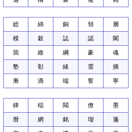
総
綿
銅
領
層
模
穀
誌
認
閣
箇
維
綱
豪
魂
塾
彰
緒
需
摘
漸
滴
端
誓
寧
碑
稲
閥
僚
墨
暦
網
銘
瑠
箋