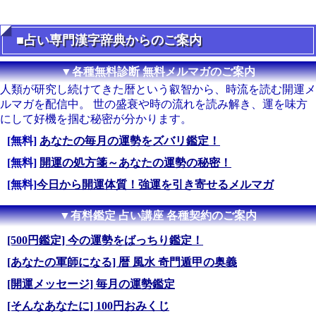
■占い専門漢字辞典からのご案内
▼各種無料診断 無料メルマガのご案内
人類が研究し続けてきた暦という叡智から、時流を読む開運メ
ルマガを配信中。 世の盛衰や時の流れを読み解き、運を味方
にして好機を掴む秘密が分かります。
[無料]
あなたの毎月の運勢をズバリ鑑定！
[無料]
開運の処方箋～あなたの運勢の秘密！
[無料]
今日から開運体質！強運を引き寄せるメルマガ
▼有料鑑定 占い講座 各種契約のご案内
[500円鑑定] 今の運勢をばっちり鑑定！
[あなたの軍師になる] 暦 風水 奇門遁甲の奥義
[開運メッセージ] 毎月の運勢鑑定
[そんなあなたに] 100円おみくじ