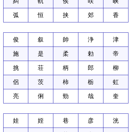
糾
軌
侯
咲
峡
弧
恒
挟
郊
香
俊
叙
帥
浄
津
施
是
柔
勅
帝
挑
荘
柄
郎
柳
侶
茨
柿
栃
虹
亮
俐
勁
哉
奎
娃
姪
巷
彦
洸