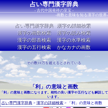
占い専門漢字辞典
- 古代中国発祥の至宝 -
-画数と意味を知る漢字の世界-
占い専門漢字辞典
漢字の詳細検索
漢字の画数検索
漢字の読み検索
漢字の部首検索
漢字の水準検索
漢字の五行検索
かなカナの画数
Image 02
その数10万を超えるとされている
「利」の意味と画数
「利」の意味と画数になります。相性の良い漢字や五行なども解説して
います。
占い専門漢字辞典
>
漢字の詳細検索
> 「利」の意味と画数