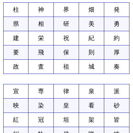
柱
神
界
畑
発
県
相
研
美
勇
建
栄
祝
紀
約
要
飛
保
則
厚
政
査
祖
城
奏
宣
専
律
泉
派
映
染
皇
看
砂
紅
冠
垣
架
皆