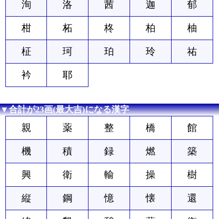
洵
洛
茜
迦
郁
柑
柘
柊
柏
柚
柾
珂
珀
玲
祐
衿
耶
▼合計が23画(最大吉)になる漢字
親
薬
整
橋
館
機
積
録
燃
築
興
衛
輸
操
樹
縦
鋼
憶
懐
還