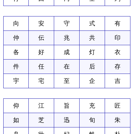
向
安
守
式
有
仲
伝
兆
共
印
各
好
成
灯
衣
件
任
在
后
存
宇
宅
至
企
吉
仰
江
旨
充
匠
如
芝
迅
旬
朱