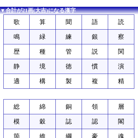
▼合計が21画(大吉)になる漢字
歌
算
聞
語
読
鳴
緑
練
銀
察
歴
種
管
説
関
静
境
徳
慣
演
適
構
製
複
精
総
綿
銅
領
層
模
穀
誌
認
閣
箇
維
綱
豪
魂