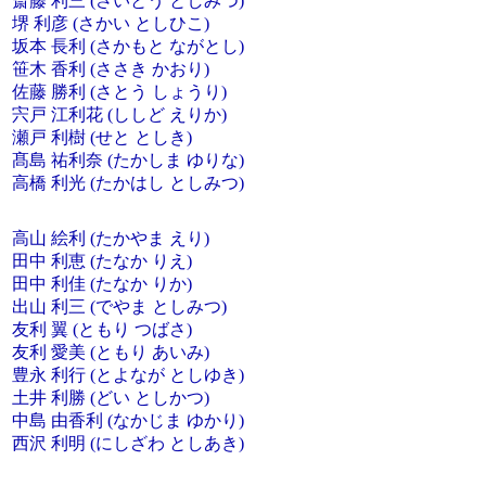
斎藤 利三 (さいとう としみつ)
堺 利彦 (さかい としひこ)
坂本 長利 (さかもと ながとし)
笹木 香利 (ささき かおり)
佐藤 勝利 (さとう しょうり)
宍戸 江利花 (ししど えりか)
瀬戸 利樹 (せと としき)
髙島 祐利奈 (たかしま ゆりな)
高橋 利光 (たかはし としみつ)
高山 絵利 (たかやま えり)
田中 利恵 (たなか りえ)
田中 利佳 (たなか りか)
出山 利三 (でやま としみつ)
友利 翼 (ともり つばさ)
友利 愛美 (ともり あいみ)
豊永 利行 (とよなが としゆき)
土井 利勝 (どい としかつ)
中島 由香利 (なかじま ゆかり)
西沢 利明 (にしざわ としあき)