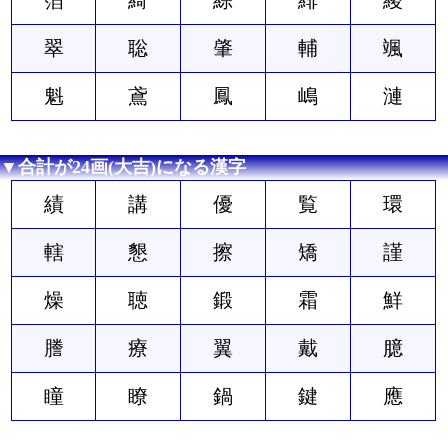
翠
聡
肇
輔
颯
魁
鳶
鳳
嶋
漣
▼合計が24画(大吉)になる漢字
績
講
優
覧
環
轄
懇
擦
矯
謹
燥
聴
鍛
霜
鮮
謄
療
翼
戴
臆
瞳
瞭
鍋
鍵
應