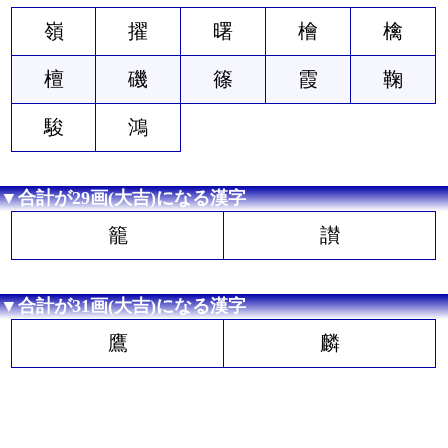
嶺
擢
曙
檜
檎
檀
磯
篠
霞
鞠
駿
鴻
▼合計が29画(大吉)になる漢字
籠
讃
▼合計が31画(大吉)になる漢字
鷹
麟