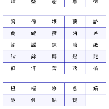
緯
墾
憩
薫
衡
賢
儒
壌
薪
諮
薦
縫
擁
隣
磨
諭
謡
錬
膳
緻
諧
錦
縣
燈
龍
叡
澪
蕾
蕗
橘
橙
樫
燎
燕
縞
錫
錘
鮎
鴨