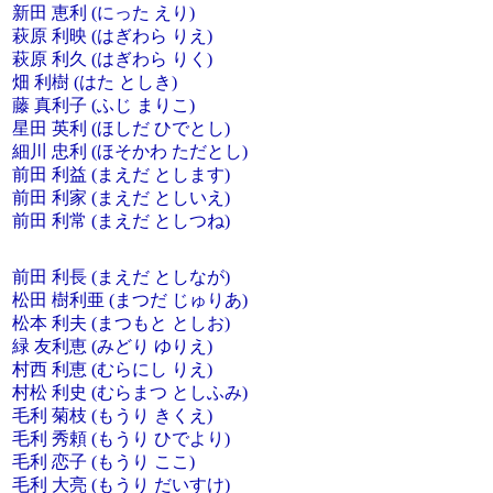
新田 恵利 (にった えり)
萩原 利映 (はぎわら りえ)
萩原 利久 (はぎわら りく)
畑 利樹 (はた としき)
藤 真利子 (ふじ まりこ)
星田 英利 (ほしだ ひでとし)
細川 忠利 (ほそかわ ただとし)
前田 利益 (まえだ とします)
前田 利家 (まえだ としいえ)
前田 利常 (まえだ としつね)
前田 利長 (まえだ としなが)
松田 樹利亜 (まつだ じゅりあ)
松本 利夫 (まつもと としお)
緑 友利恵 (みどり ゆりえ)
村西 利恵 (むらにし りえ)
村松 利史 (むらまつ としふみ)
毛利 菊枝 (もうり きくえ)
毛利 秀頼 (もうり ひでより)
毛利 恋子 (もうり ここ)
毛利 大亮 (もうり だいすけ)