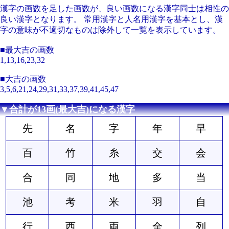
漢字の画数を足した画数が、良い画数になる漢字同士は相性の
良い漢字となります。 常用漢字と人名用漢字を基本とし、漢
字の意味が不適切なものは除外して一覧を表示しています。
■最大吉の画数
1,13,16,23,32
■大吉の画数
3,5,6,21,24,29,31,33,37,39,41,45,47
▼合計が13画(最大吉)になる漢字
先
名
字
年
早
百
竹
糸
交
会
合
同
地
多
当
池
考
米
羽
自
行
西
両
全
列