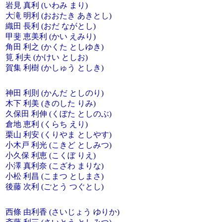
岩見 真利 (いわみ まり)
大滝 明利 (おおたき あきとし)
織田 長利 (おだ ながとし)
甲斐 恵美利 (かい えみり)
角田 利之 (かくた としゆき)
筧 利夫 (かけい としお)
賀集 利樹 (かしゅう としき)
神田 利則 (かんだ としのり)
木下 利美 (きのした りみ)
久保田 利伸 (くぼた としのぶ)
倉地 恵利 (くらち えり)
栗山 利安 (くりやま としやす)
小木戸 利光 (こきど としみつ)
小久保 利恵 (こくぼ りえ)
小澤 真利奈 (こざわ まりな)
小松 利昌 (こまつ としまさ)
後藤 次利 (ごとう つぐとし)
西條 由利香 (さいじょう ゆりか)