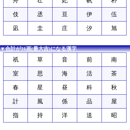
舟
壮
妃
帆
朴
伎
丞
亘
伊
伍
凪
圭
庄
汐
旭
▼合計が16画(最大吉)になる漢字
祇
草
音
前
南
室
思
海
活
茶
春
星
昼
科
秋
計
風
係
品
屋
指
持
洋
送
昭