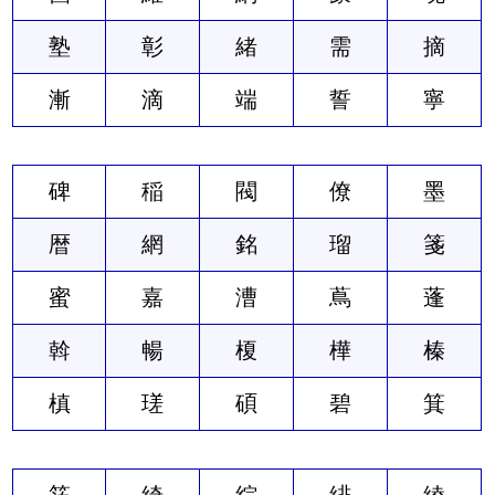
塾
彰
緒
需
摘
漸
滴
端
誓
寧
碑
稲
閥
僚
墨
暦
網
銘
瑠
箋
蜜
嘉
漕
蔦
蓬
斡
暢
榎
樺
榛
槙
瑳
碩
碧
箕
箔
綺
綜
緋
綾