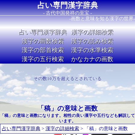
占い専門漢字辞典
- 古代中国発祥の至宝 -
-画数と意味を知る漢字の世界-
占い専門漢字辞典
漢字の詳細検索
漢字の画数検索
漢字の読み検索
漢字の部首検索
漢字の水準検索
漢字の五行検索
かなカナの画数
Image 02
その数10万を超えるとされている
「稿」の意味と画数
「稿」の意味と画数になります。相性の良い漢字や五行なども解説して
います。
占い専門漢字辞典
>
漢字の詳細検索
> 「稿」の意味と画数