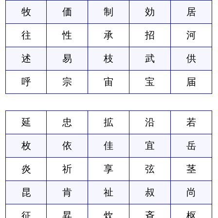
牧
価
制
効
居
往
性
承
招
河
述
易
枝
武
供
呼
宗
宙
宝
届
延
忠
拡
沿
若
枚
依
佳
宜
岳
炎
祈
享
弦
茎
昆
肯
祉
叔
尚
征
昇
炊
斉
枢