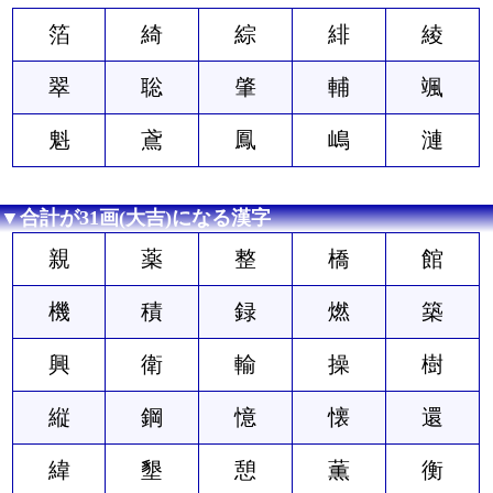
箔
綺
綜
緋
綾
翠
聡
肇
輔
颯
魁
鳶
鳳
嶋
漣
▼合計が31画(大吉)になる漢字
親
薬
整
橋
館
機
積
録
燃
築
興
衛
輸
操
樹
縦
鋼
憶
懐
還
緯
墾
憩
薫
衡