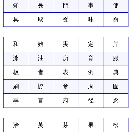
知
長
門
事
使
具
取
受
味
命
和
始
実
定
岸
泳
油
所
育
服
板
者
表
例
典
刷
協
参
周
固
季
官
府
径
念
治
英
芽
果
松