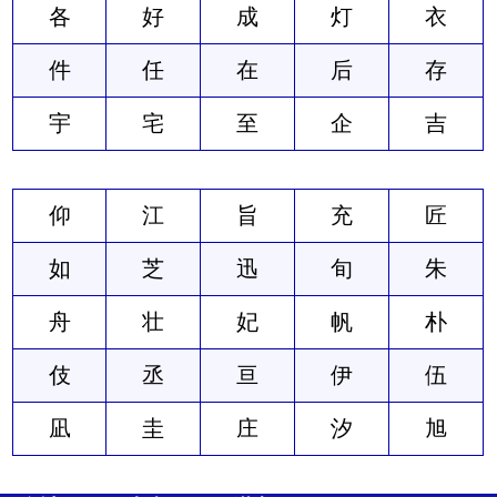
各
好
成
灯
衣
件
任
在
后
存
宇
宅
至
企
吉
仰
江
旨
充
匠
如
芝
迅
旬
朱
舟
壮
妃
帆
朴
伎
丞
亘
伊
伍
凪
圭
庄
汐
旭