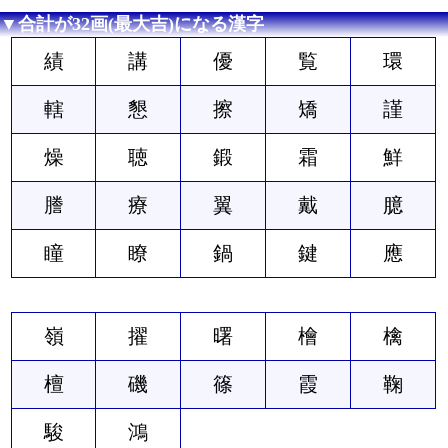
▼合計が32画(最大吉)になる漢字
績
講
優
覧
環
轄
懇
擦
矯
謹
燥
聴
鍛
霜
鮮
謄
療
翼
戴
臆
瞳
瞭
鍋
鍵
應
嶺
擢
曙
檜
檎
檀
磯
篠
霞
鞠
駿
鴻