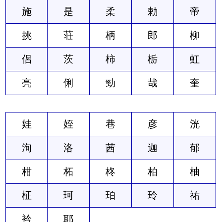
施
是
柔
勅
帝
挑
荘
柄
郎
柳
侶
茨
柿
栃
虹
亮
俐
勁
哉
奎
娃
姪
巷
彦
洸
洵
洛
茜
迦
郁
柑
柘
柊
柏
柚
柾
珂
珀
玲
祐
衿
耶