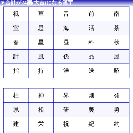
▼合計が24画(大吉)になる漢字
祇
草
音
前
南
室
思
海
活
茶
春
星
昼
科
秋
計
風
係
品
屋
指
持
洋
送
昭
柱
神
界
畑
発
県
相
研
美
勇
建
栄
祝
紀
約