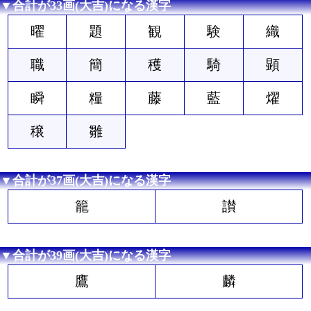
▼合計が33画(大吉)になる漢字
曜
題
観
験
織
職
簡
穫
騎
顕
瞬
糧
藤
藍
燿
穣
雛
▼合計が37画(大吉)になる漢字
籠
讃
▼合計が39画(大吉)になる漢字
鷹
麟