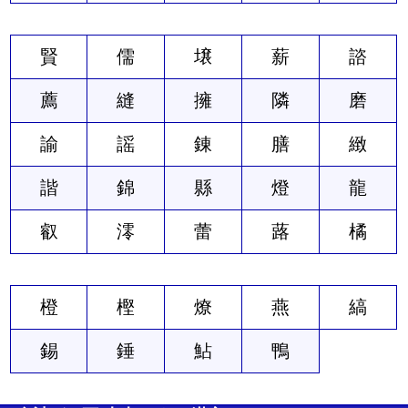
賢
儒
壌
薪
諮
薦
縫
擁
隣
磨
諭
謡
錬
膳
緻
諧
錦
縣
燈
龍
叡
澪
蕾
蕗
橘
橙
樫
燎
燕
縞
錫
錘
鮎
鴨