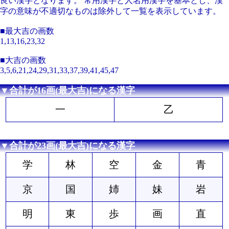
良い漢字となります。 常用漢字と人名用漢字を基本とし、漢
字の意味が不適切なものは除外して一覧を表示しています。
■最大吉の画数
1,13,16,23,32
■大吉の画数
3,5,6,21,24,29,31,33,37,39,41,45,47
▼合計が16画(最大吉)になる漢字
一
乙
▼合計が23画(最大吉)になる漢字
学
林
空
金
青
京
国
姉
妹
岩
明
東
歩
画
直