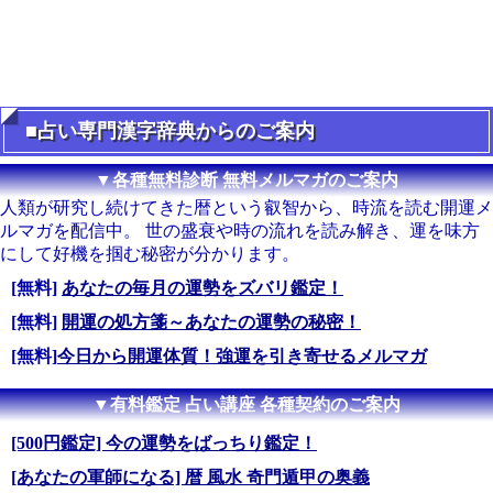
■占い専門漢字辞典からのご案内
▼各種無料診断 無料メルマガのご案内
人類が研究し続けてきた暦という叡智から、時流を読む開運メ
ルマガを配信中。 世の盛衰や時の流れを読み解き、運を味方
にして好機を掴む秘密が分かります。
[無料]
あなたの毎月の運勢をズバリ鑑定！
[無料]
開運の処方箋～あなたの運勢の秘密！
[無料]
今日から開運体質！強運を引き寄せるメルマガ
▼有料鑑定 占い講座 各種契約のご案内
[500円鑑定] 今の運勢をばっちり鑑定！
[あなたの軍師になる] 暦 風水 奇門遁甲の奥義