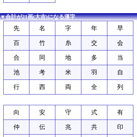
▼合計が21画(大吉)になる漢字
先
名
字
年
早
百
竹
糸
交
会
合
同
地
多
当
池
考
米
羽
自
行
西
両
全
列
向
安
守
式
有
仲
伝
兆
共
印