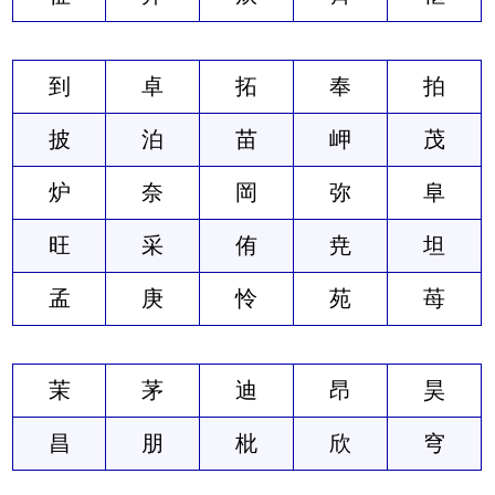
到
卓
拓
奉
拍
披
泊
苗
岬
茂
炉
奈
岡
弥
阜
旺
采
侑
尭
坦
孟
庚
怜
苑
苺
茉
茅
迪
昂
昊
昌
朋
枇
欣
穹