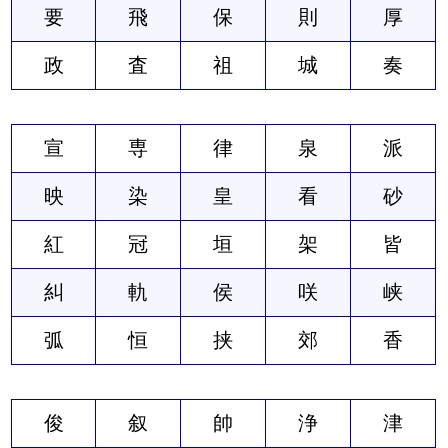
要
飛
保
則
厚
政
査
祖
城
奏
宣
専
律
泉
派
映
染
皇
看
砂
紅
冠
垣
架
皆
糾
軌
侯
咲
峡
弧
恒
挟
郊
香
俊
叙
帥
浄
津