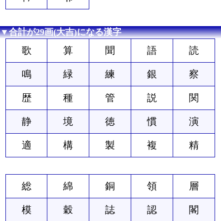
▼合計が29画(大吉)になる漢字
歌
算
聞
語
読
鳴
緑
練
銀
察
歴
種
管
説
関
静
境
徳
慣
演
適
構
製
複
精
総
綿
銅
領
層
模
穀
誌
認
閣