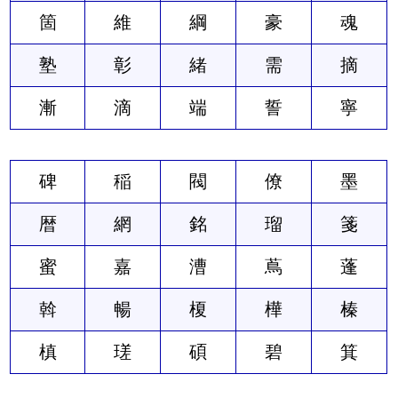
箇
維
綱
豪
魂
塾
彰
緒
需
摘
漸
滴
端
誓
寧
碑
稲
閥
僚
墨
暦
網
銘
瑠
箋
蜜
嘉
漕
蔦
蓬
斡
暢
榎
樺
榛
槙
瑳
碩
碧
箕