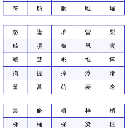
符
舶
販
唯
堀
悠
隆
堆
曽
梨
舷
頃
條
凰
寅
崚
彗
彬
惟
惇
掬
捷
捧
淳
渚
菫
菖
萌
菱
逢
晨
脩
梧
梓
梢
梯
桶
梶
梁
毬