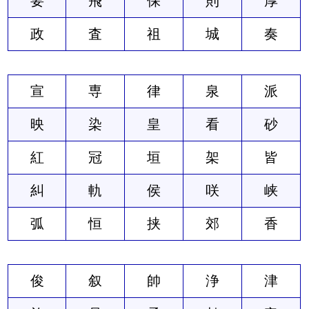
要
飛
保
則
厚
政
査
祖
城
奏
宣
専
律
泉
派
映
染
皇
看
砂
紅
冠
垣
架
皆
糾
軌
侯
咲
峡
弧
恒
挟
郊
香
俊
叙
帥
浄
津