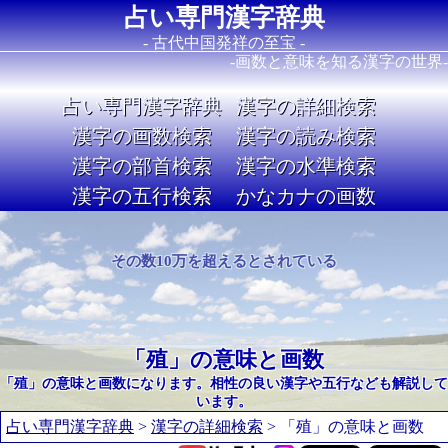
占い専門漢字辞典
- 古代中国発祥の至宝 -
-画数と意味を知る漢字の世界-
占い専門漢字辞典
漢字の詳細検索
漢字の画数検索
漢字の読み検索
漢字の部首検索
漢字の水準検索
漢字の五行検索
かなカナの画数
Image 02
その数10万を超えるとされている
「殖」の意味と画数
「殖」の意味と画数になります。相性の良い漢字や五行なども解説して
います。
占い専門漢字辞典
>
漢字の詳細検索
> 「殖」の意味と画数