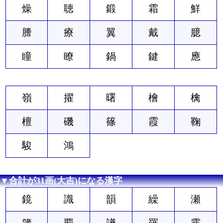
燥
聴
鍛
霜
鮮
謄
療
翼
戴
臆
瞳
瞭
鍋
鍵
應
嶺
擢
曙
檜
檎
檀
磯
篠
霞
鞠
駿
鴻
▼合計が31画(大吉)になる漢字
鏡
識
韻
繰
瀬
簿
覇
譜
羅
霧