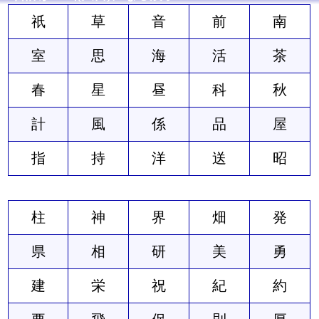
祇
草
音
前
南
室
思
海
活
茶
春
星
昼
科
秋
計
風
係
品
屋
指
持
洋
送
昭
柱
神
界
畑
発
県
相
研
美
勇
建
栄
祝
紀
約