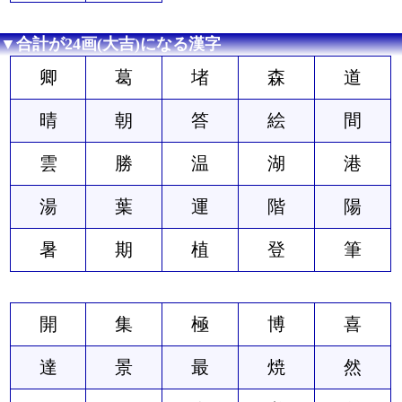
▼合計が24画(大吉)になる漢字
卿
葛
堵
森
道
晴
朝
答
絵
間
雲
勝
温
湖
港
湯
葉
運
階
陽
暑
期
植
登
筆
開
集
極
博
喜
達
景
最
焼
然