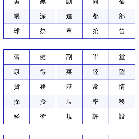
黄
黒
動
商
宿
帳
深
進
都
部
球
祭
章
第
笛
習
健
副
唱
堂
康
得
菜
陸
望
貨
務
基
常
情
採
授
現
率
移
経
術
規
許
設