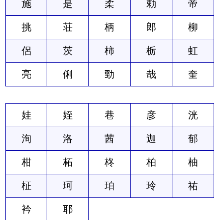
施
是
柔
勅
帝
挑
荘
柄
郎
柳
侶
茨
柿
栃
虹
亮
俐
勁
哉
奎
娃
姪
巷
彦
洸
洵
洛
茜
迦
郁
柑
柘
柊
柏
柚
柾
珂
珀
玲
祐
衿
耶