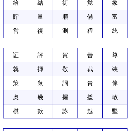
給
結
街
覚
象
貯
量
順
備
富
営
復
測
程
統
証
評
賀
善
尊
就
揮
敬
裁
装
策
衆
詞
貴
偉
奥
幾
握
援
敢
棋
款
詠
越
堅