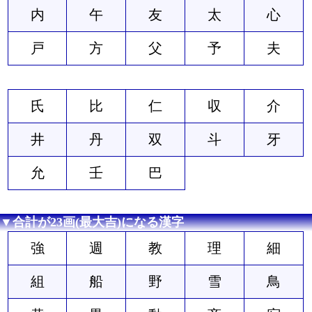
内
午
友
太
心
戸
方
父
予
夫
氏
比
仁
収
介
井
丹
双
斗
牙
允
壬
巴
▼合計が23画(最大吉)になる漢字
強
週
教
理
細
組
船
野
雪
鳥