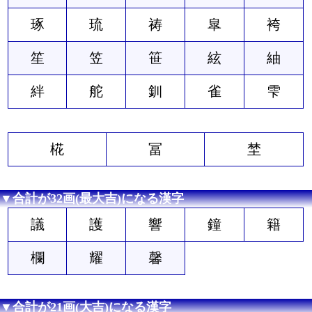
琢
琉
祷
皐
袴
笙
笠
笹
絃
紬
絆
舵
釧
雀
雫
椛
冨
埜
▼合計が32画(最大吉)になる漢字
議
護
響
鐘
籍
欄
耀
馨
▼合計が21画(大吉)になる漢字