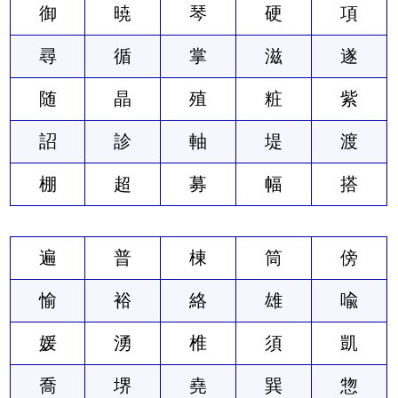
御
暁
琴
硬
項
尋
循
掌
滋
遂
随
晶
殖
粧
紫
詔
診
軸
堤
渡
棚
超
募
幅
搭
遍
普
棟
筒
傍
愉
裕
絡
雄
喩
媛
湧
椎
須
凱
喬
堺
堯
巽
惣