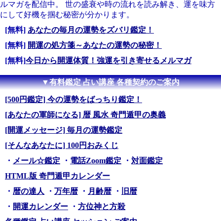
ルマガを配信中。 世の盛衰や時の流れを読み解き、運を味方
にして好機を掴む秘密が分かります。
[無料]
あなたの毎月の運勢をズバリ鑑定！
[無料]
開運の処方箋～あなたの運勢の秘密！
[無料]
今日から開運体質！強運を引き寄せるメルマガ
▼有料鑑定 占い講座 各種契約のご案内
[500円鑑定] 今の運勢をばっちり鑑定！
[あなたの軍師になる] 暦 風水 奇門遁甲の奥義
[開運メッセージ] 毎月の運勢鑑定
[そんなあなたに] 100円おみくじ
・
メール☆鑑定
・
電話Zoom鑑定
・
対面鑑定
HTML版 奇門遁甲カレンダー
・
暦の達人
・
万年暦
・
月齢暦
・
旧暦
・
開運カレンダー
・
方位神と方殺