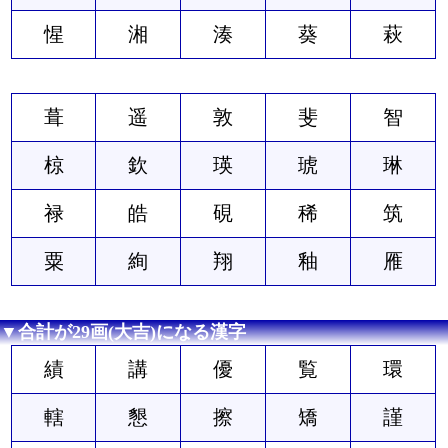
惺
湘
湊
葵
萩
葺
遥
敦
斐
智
椋
欽
瑛
琥
琳
禄
皓
硯
稀
筑
粟
絢
翔
釉
雁
▼合計が29画(大吉)になる漢字
績
講
優
覧
環
轄
懇
擦
矯
謹