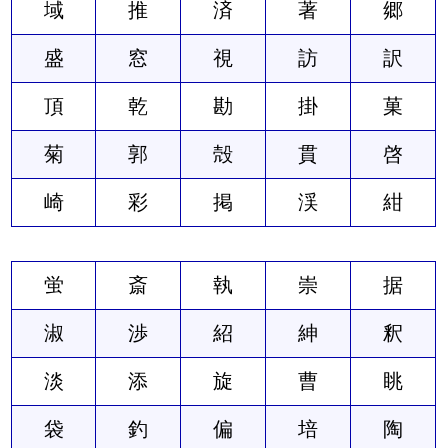
域
推
済
著
郷
盛
窓
視
訪
訳
頂
乾
勘
掛
菓
菊
郭
殻
貫
啓
崎
彩
掲
渓
紺
蛍
斎
執
崇
据
淑
渉
紹
紳
釈
淡
添
旋
曹
眺
袋
釣
偏
培
陶