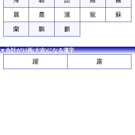
麗
麓
瀧
寵
蘇
蘭
鵬
麒
▼合計が33画(大吉)になる漢字
躍
露