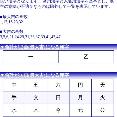
良い漢字となります。 常用漢字と人名用漢字を基本とし、漢
字の意味が不適切なものは除外して一覧を表示しています。
■最大吉の画数
1,13,16,23,32
■大吉の画数
3,5,6,21,24,29,31,33,37,39,41,45,47
▼合計が13画(最大吉)になる漢字
一
乙
▼合計が16画(最大吉)になる漢字
中
五
六
円
天
手
文
日
月
火
水
木
今
元
公