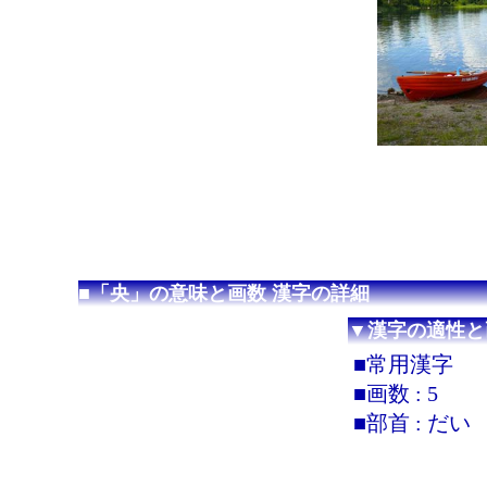
■「央」の意味と画数 漢字の詳細
▼漢字の適性と
■常用漢字
■画数 : 5
■部首 : だい