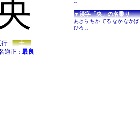
央
--
▼漢字「央」の名乗り
あきら ちか てる なか なかば
ひろし
行 :
土
名適正 :
最良