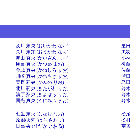
及川 奈央 (おいかわ なお)
栗田
央川 奈知 (おうかわ なち)
黒羽
海山 真央 (かいざん まお)
小林
勝目 真央 (かつめ まお)
後藤
金城 真央 (かねしろ まお)
佐藤
川崎 真央 (かわさき まお)
澤田
菅野 莉央 (かんの りお)
島田
北川 莉央 (きたがわ りお)
鈴木
清原 梨央 (きよはら りお)
鈴木
國光 真央 (くにみつ まお)
鈴木
七生 奈央 (ななお なお)
松尾
原 紗央莉 (はら さおり)
松村
日高 央 (ひだか とおる)
南 