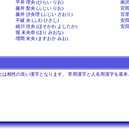
平井 理央 (ひらい りお)
南沢
藤井 梨央 (ふじい りお)
宮岡
藤井 沙央理 (ふじい さおり)
宮里
不破 央 (ふわ ひさし)
安田
細川 佳央 (ほそかわ よしたか)
安田
堀 未央奈 (ほり みおな)
増岡 未央 (ますおか みお)
士は相性の良い漢字となります。 常用漢字と人名用漢字を基本