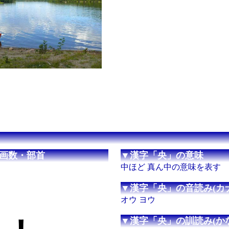
画数・部首
▼漢字「央」の意味
中ほど 真ん中の意味を表す
▼漢字「央」の音読み(カナ
オウ ヨウ
▼漢字「央」の訓読み(かな