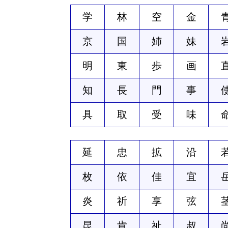
学
林
空
金
京
国
姉
妹
明
東
歩
画
知
長
門
事
具
取
受
味
延
忠
拡
沿
枚
依
佳
宜
炎
祈
享
弦
昆
肯
祉
叔