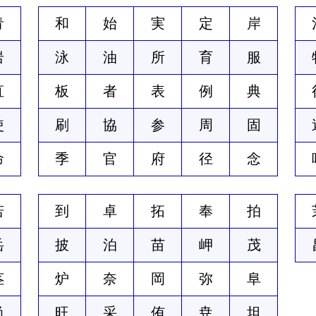
青
和
始
実
定
岸
岩
泳
油
所
育
服
直
板
者
表
例
典
使
刷
協
参
周
固
命
季
官
府
径
念
若
到
卓
拓
奉
拍
岳
披
泊
苗
岬
茂
茎
炉
奈
岡
弥
阜
尚
旺
采
侑
尭
坦