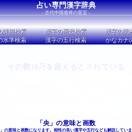
占い専門漢字辞典
- 古代中国発祥の至宝 -
の詳細検索
漢字の画数検索
漢字の読
の水準検索
漢字の五行検索
かなカナ
Image 02
その数10万を超えるとされている
「央」の意味と画数
」の意味と画数になります。相性の良い漢字や五行なども解説していま