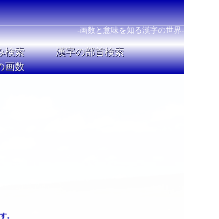
-画数と意味を知る漢字の世界-
み検索
漢字の部首検索
の画数
す。