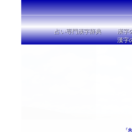
占い専門漢字辞典
漢字
漢字
「央