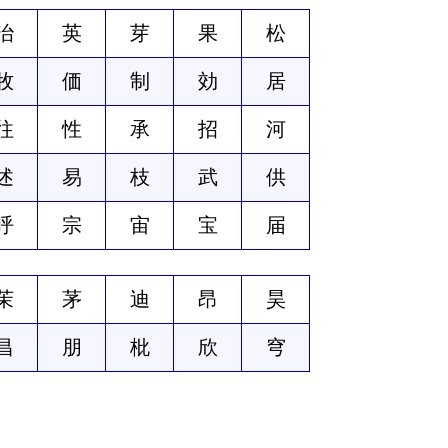
治
英
芽
果
松
牧
価
制
効
居
往
性
承
招
河
述
易
枝
武
供
呼
宗
宙
宝
届
茉
茅
迪
昂
昊
昌
朋
枇
欣
穹