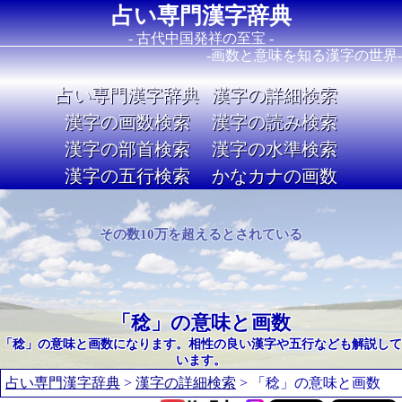
占い専門漢字辞典
- 古代中国発祥の至宝 -
-画数と意味を知る漢字の世界-
占い専門漢字辞典
漢字の詳細検索
漢字の画数検索
漢字の読み検索
漢字の部首検索
漢字の水準検索
漢字の五行検索
かなカナの画数
Image 02
その数10万を超えるとされている
「稔」の意味と画数
「稔」の意味と画数になります。相性の良い漢字や五行なども解説して
います。
占い専門漢字辞典
>
漢字の詳細検索
> 「稔」の意味と画数