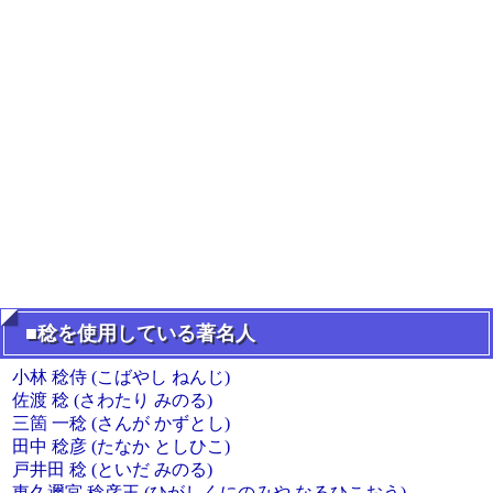
■稔を使用している著名人
小林 稔侍 (こばやし ねんじ)
佐渡 稔 (さわたり みのる)
三箇 一稔 (さんが かずとし)
田中 稔彦 (たなか としひこ)
戸井田 稔 (といだ みのる)
東久邇宮 稔彦王 (ひがしくにのみや なるひこおう)