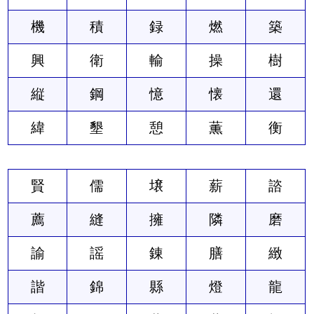
機
積
録
燃
築
興
衛
輸
操
樹
縦
鋼
憶
懐
還
緯
墾
憩
薫
衡
賢
儒
壌
薪
諮
薦
縫
擁
隣
磨
諭
謡
錬
膳
緻
諧
錦
縣
燈
龍