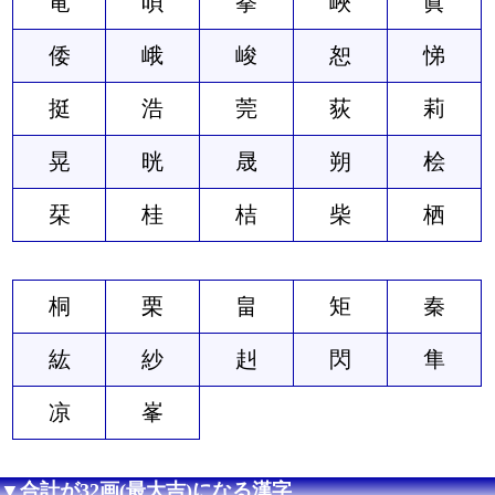
竜
唄
拳
峽
眞
倭
峨
峻
恕
悌
挺
浩
莞
荻
莉
晃
晄
晟
朔
桧
栞
桂
桔
柴
栖
桐
栗
畠
矩
秦
紘
紗
赳
閃
隼
凉
峯
▼合計が32画(最大吉)になる漢字