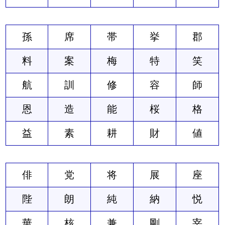
孫
席
帯
挙
郡
料
案
梅
特
笑
航
訓
修
容
師
恩
造
能
桜
格
益
素
耕
財
値
俳
党
将
展
座
陛
朗
純
納
悦
華
核
兼
剛
宰