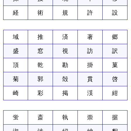
経
術
規
許
設
域
推
済
著
郷
盛
窓
視
訪
訳
頂
乾
勘
掛
菓
菊
郭
殻
貫
啓
崎
彩
掲
渓
紺
蛍
斎
執
崇
据