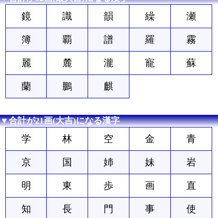
鏡
識
韻
繰
瀬
簿
覇
譜
羅
霧
麗
麓
瀧
寵
蘇
蘭
鵬
麒
▼合計が21画(大吉)になる漢字
学
林
空
金
青
京
国
姉
妹
岩
明
東
歩
画
直
知
長
門
事
使