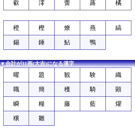
叡
澪
蕾
蕗
橘
橙
樫
燎
燕
縞
錫
錘
鮎
鴨
▼合計が31画(大吉)になる漢字
曜
題
観
験
織
職
簡
穫
騎
顕
瞬
糧
藤
藍
燿
穣
雛