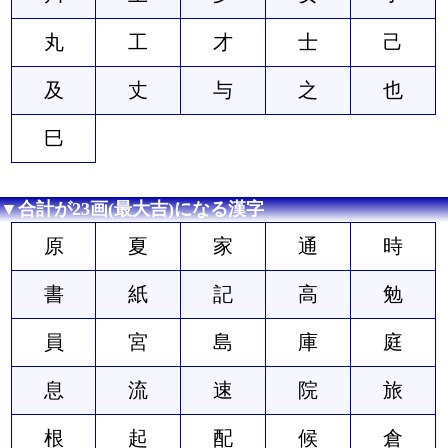
丸
工
才
士
己
及
丈
与
之
也
巳
▼合計が23画(最大吉)になる漢字
原
夏
家
通
時
書
紙
記
高
勉
員
宮
島
庫
庭
息
流
速
院
旅
根
起
配
候
倉