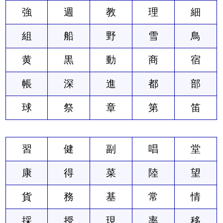
強
週
教
理
細
組
船
野
雪
鳥
黄
黒
動
商
宿
帳
深
進
都
部
球
祭
章
第
笛
習
健
副
唱
堂
康
得
菜
陸
望
貨
務
基
常
情
採
授
現
率
移