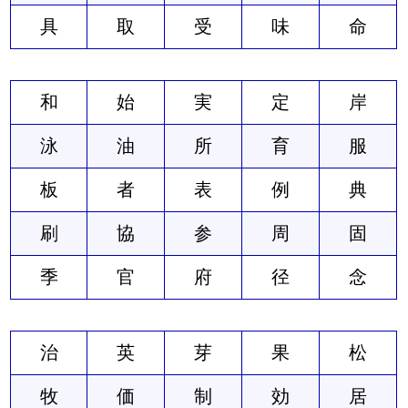
具
取
受
味
命
和
始
実
定
岸
泳
油
所
育
服
板
者
表
例
典
刷
協
参
周
固
季
官
府
径
念
治
英
芽
果
松
牧
価
制
効
居