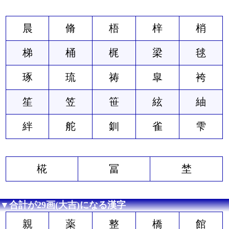
晨
脩
梧
梓
梢
梯
桶
梶
梁
毬
琢
琉
祷
皐
袴
笙
笠
笹
絃
紬
絆
舵
釧
雀
雫
椛
冨
埜
▼合計が29画(大吉)になる漢字
親
薬
整
橋
館