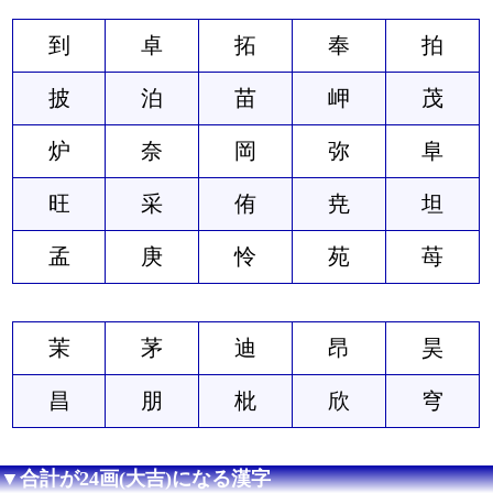
到
卓
拓
奉
拍
披
泊
苗
岬
茂
炉
奈
岡
弥
阜
旺
采
侑
尭
坦
孟
庚
怜
苑
苺
茉
茅
迪
昂
昊
昌
朋
枇
欣
穹
▼合計が24画(大吉)になる漢字