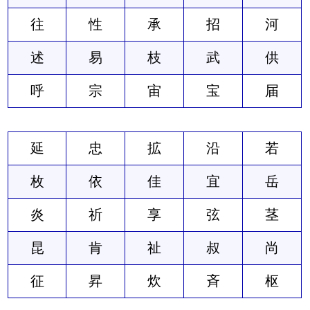
往
性
承
招
河
述
易
枝
武
供
呼
宗
宙
宝
届
延
忠
拡
沿
若
枚
依
佳
宜
岳
炎
祈
享
弦
茎
昆
肯
祉
叔
尚
征
昇
炊
斉
枢