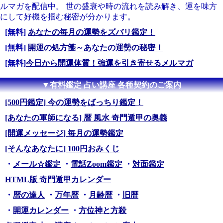
ルマガを配信中。 世の盛衰や時の流れを読み解き、運を味方
にして好機を掴む秘密が分かります。
[無料]
あなたの毎月の運勢をズバリ鑑定！
[無料]
開運の処方箋～あなたの運勢の秘密！
[無料]
今日から開運体質！強運を引き寄せるメルマガ
▼有料鑑定 占い講座 各種契約のご案内
[500円鑑定] 今の運勢をばっちり鑑定！
[あなたの軍師になる] 暦 風水 奇門遁甲の奥義
[開運メッセージ] 毎月の運勢鑑定
[そんなあなたに] 100円おみくじ
・
メール☆鑑定
・
電話Zoom鑑定
・
対面鑑定
HTML版 奇門遁甲カレンダー
・
暦の達人
・
万年暦
・
月齢暦
・
旧暦
・
開運カレンダー
・
方位神と方殺