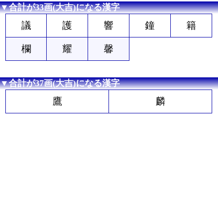
▼合計が33画(大吉)になる漢字
議
護
響
鐘
籍
欄
耀
馨
▼合計が37画(大吉)になる漢字
鷹
麟