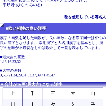
平野 稔 (ひらの みのる)
稔を使用している著名人
■稔と相性の良い漢字
漢字の画数を足した画数が、良い画数になる漢字同士は相性の
良い漢字となります。 常用漢字と人名用漢字を基本とし、漢
字の意味が不適切なものは除外して一覧を表示しています。
■最大吉の画数
1,13,16,23,32
■大吉の画数
3,5,6,21,24,29,31,33,37,39,41,45,47
▼合計が16画(最大吉)になる漢字
上
千
三
大
山
川
土
夕
女
子