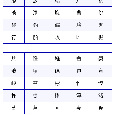
淑
渉
紹
紳
釈
淡
添
旋
曹
眺
袋
釣
偏
培
陶
符
舶
販
唯
堀
悠
隆
堆
曽
梨
舷
頃
條
凰
寅
崚
彗
彬
惟
惇
掬
捷
捧
淳
渚
菫
菖
萌
菱
逢