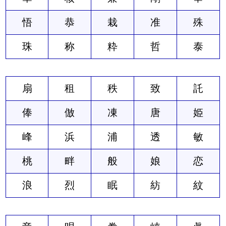
悟
恭
栽
准
殊
珠
称
粋
哲
泰
扇
租
秩
致
託
俸
倣
凍
唐
姫
峰
浜
浦
透
敏
桃
畔
般
娘
恋
浪
烈
眠
紡
紋