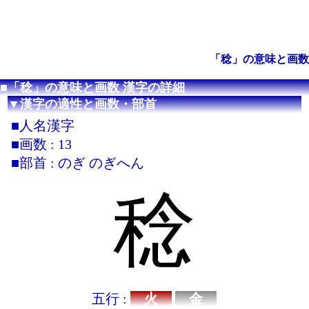
「稔」の意味と画数
■「稔」の意味と画数 漢字の詳細
▼漢字の適性と画数・部首
■人名漢字
■画数 : 13
■部首 : のぎ のぎへん
稔
五行 :
火
金