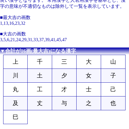
良い漢字となります。 常用漢字と人名用漢字を基本とし、漢
字の意味が不適切なものは除外して一覧を表示しています。
■最大吉の画数
1,13,16,23,32
■大吉の画数
3,5,6,21,24,29,31,33,37,39,41,45,47
▼合計が16画(最大吉)になる漢字
上
千
三
大
山
川
土
夕
女
子
丸
工
才
士
己
及
丈
与
之
也
巳