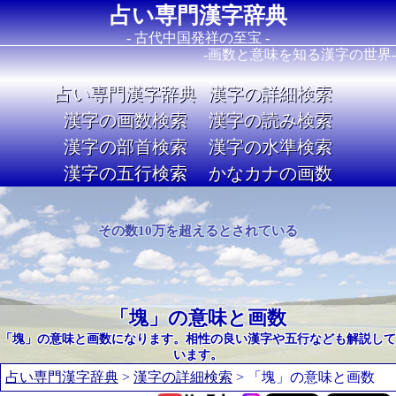
占い専門漢字辞典
- 古代中国発祥の至宝 -
-画数と意味を知る漢字の世界-
占い専門漢字辞典
漢字の詳細検索
漢字の画数検索
漢字の読み検索
漢字の部首検索
漢字の水準検索
漢字の五行検索
かなカナの画数
Image 02
その数10万を超えるとされている
「塊」の意味と画数
「塊」の意味と画数になります。相性の良い漢字や五行なども解説して
います。
占い専門漢字辞典
>
漢字の詳細検索
> 「塊」の意味と画数