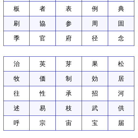
板
者
表
例
典
刷
協
参
周
固
季
官
府
径
念
治
英
芽
果
松
牧
価
制
効
居
往
性
承
招
河
述
易
枝
武
供
呼
宗
宙
宝
届