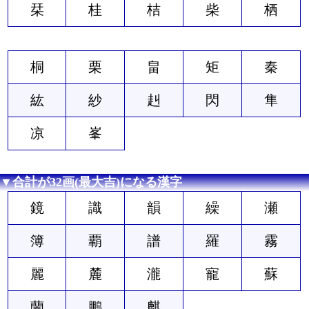
栞
桂
桔
柴
栖
桐
栗
畠
矩
秦
紘
紗
赳
閃
隼
凉
峯
▼合計が32画(最大吉)になる漢字
鏡
識
韻
繰
瀬
簿
覇
譜
羅
霧
麗
麓
瀧
寵
蘇
蘭
鵬
麒