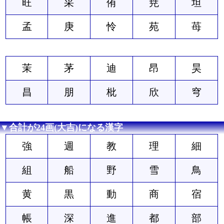
旺
采
侑
尭
坦
孟
庚
怜
苑
苺
茉
茅
迪
昂
昊
昌
朋
枇
欣
穹
▼合計が24画(大吉)になる漢字
強
週
教
理
細
組
船
野
雪
鳥
黄
黒
動
商
宿
帳
深
進
都
部