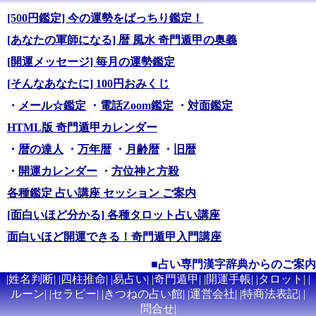
[500円鑑定] 今の運勢をばっちり鑑定！
[あなたの軍師になる] 暦 風水 奇門遁甲の奥義
[開運メッセージ] 毎月の運勢鑑定
[そんなあなたに] 100円おみくじ
・
メール☆鑑定
・
電話Zoom鑑定
・
対面鑑定
HTML版 奇門遁甲カレンダー
・
暦の達人
・
万年暦
・
月齢暦
・
旧暦
・
開運カレンダー
・
方位神と方殺
各種鑑定 占い講座 セッション ご案内
[面白いほど分かる] 各種タロット占い講座
面白いほど開運できる！奇門遁甲入門講座
■占い専門漢字辞典からのご案内
|
姓名判断
| |
四柱推命
| |
易占い
| |
奇門遁甲
| |
開運手帳
| |
タロット
| |
ルーン
| |
セラピー
| |
きつねの占い館
| |
運営会社
| |
特商法表記
| |
問合せ
|