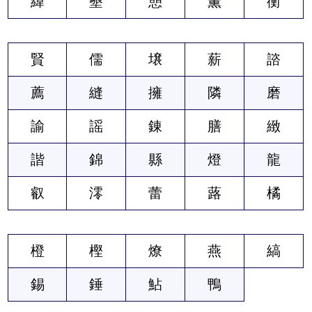
緯
墾
憩
薫
衡
賢
儒
壌
薪
諮
薦
縫
擁
隣
磨
諭
謡
錬
膳
緻
諧
錦
縣
燈
龍
叡
澪
蕾
蕗
橘
橙
樫
燎
燕
縞
錫
錘
鮎
鴨