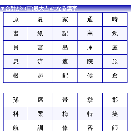
▼合計が23画(最大吉)になる漢字
原
夏
家
通
時
書
紙
記
高
勉
員
宮
島
庫
庭
息
流
速
院
旅
根
起
配
候
倉
孫
席
帯
挙
郡
料
案
梅
特
笑
航
訓
修
容
師