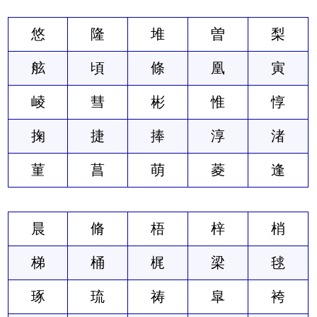
悠
隆
堆
曽
梨
舷
頃
條
凰
寅
崚
彗
彬
惟
惇
掬
捷
捧
淳
渚
菫
菖
萌
菱
逢
晨
脩
梧
梓
梢
梯
桶
梶
梁
毬
琢
琉
祷
皐
袴