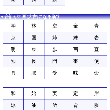
▼合計が21画(大吉)になる漢字
学
林
空
金
青
京
国
姉
妹
岩
明
東
歩
画
直
知
長
門
事
使
具
取
受
味
命
和
始
実
定
岸
泳
油
所
育
服