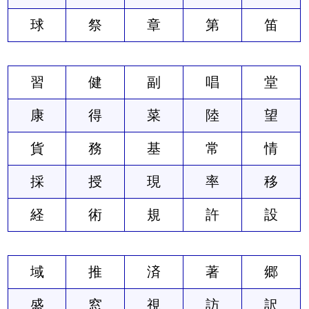
球
祭
章
第
笛
習
健
副
唱
堂
康
得
菜
陸
望
貨
務
基
常
情
採
授
現
率
移
経
術
規
許
設
域
推
済
著
郷
盛
窓
視
訪
訳