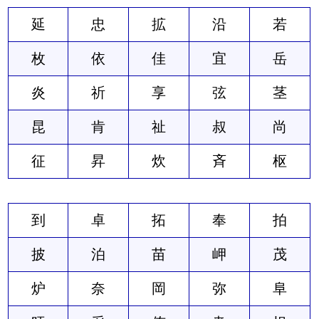
延
忠
拡
沿
若
枚
依
佳
宜
岳
炎
祈
享
弦
茎
昆
肯
祉
叔
尚
征
昇
炊
斉
枢
到
卓
拓
奉
拍
披
泊
苗
岬
茂
炉
奈
岡
弥
阜