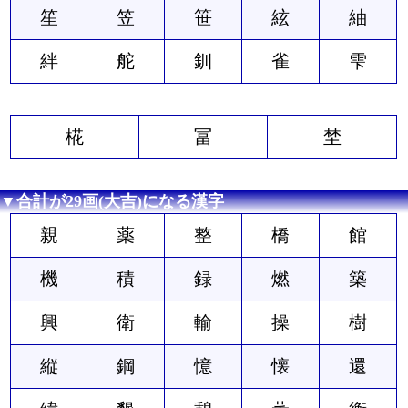
笙
笠
笹
絃
紬
絆
舵
釧
雀
雫
椛
冨
埜
▼合計が29画(大吉)になる漢字
親
薬
整
橋
館
機
積
録
燃
築
興
衛
輸
操
樹
縦
鋼
憶
懐
還