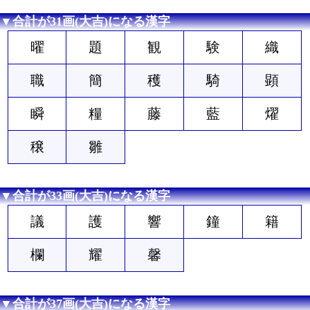
▼合計が31画(大吉)になる漢字
曜
題
観
験
織
職
簡
穫
騎
顕
瞬
糧
藤
藍
燿
穣
雛
▼合計が33画(大吉)になる漢字
議
護
響
鐘
籍
欄
耀
馨
▼合計が37画(大吉)になる漢字