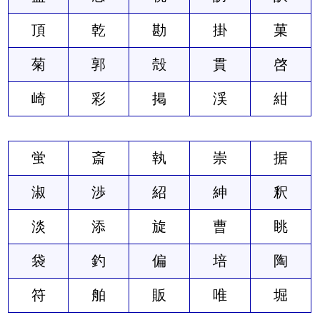
頂
乾
勘
掛
菓
菊
郭
殻
貫
啓
崎
彩
掲
渓
紺
蛍
斎
執
崇
据
淑
渉
紹
紳
釈
淡
添
旋
曹
眺
袋
釣
偏
培
陶
符
舶
販
唯
堀