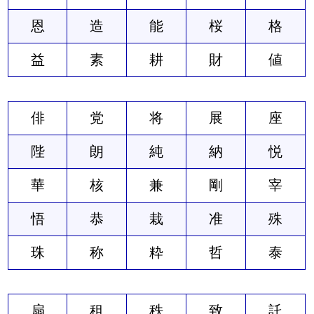
恩
造
能
桜
格
益
素
耕
財
値
俳
党
将
展
座
陛
朗
純
納
悦
華
核
兼
剛
宰
悟
恭
栽
准
殊
珠
称
粋
哲
泰
扇
租
秩
致
託