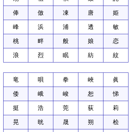
俸
倣
凍
唐
姫
峰
浜
浦
透
敏
桃
畔
般
娘
恋
浪
烈
眠
紡
紋
竜
唄
拳
峽
眞
倭
峨
峻
恕
悌
挺
浩
莞
荻
莉
晃
晄
晟
朔
桧