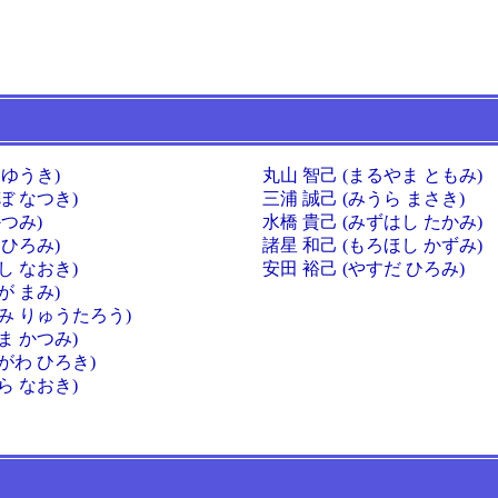
 ゆうき)
丸山 智己 (まるやま ともみ)
ぼ なつき)
三浦 誠己 (みうら まさき)
かつみ)
水橋 貴己 (みずはし たかみ)
 ひろみ)
諸星 和己 (もろほし かずみ)
し なおき)
安田 裕己 (やすだ ひろみ)
が まみ)
つみ りゅうたろう)
ま かつみ)
がわ ひろき)
ら なおき)