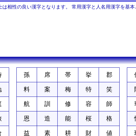
士は相性の良い漢字となります。 常用漢字と人名用漢字を基本
時
孫
席
帯
挙
郡
勉
料
案
梅
特
笑
庭
航
訓
修
容
師
旅
恩
造
能
桜
格
倉
益
素
耕
財
値