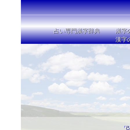
占い専門漢字辞典
漢字
漢字
「己