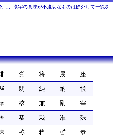
とし、漢字の意味が不適切なものは除外して一覧を
俳
党
将
展
座
陛
朗
純
納
悦
華
核
兼
剛
宰
悟
恭
栽
准
殊
珠
称
粋
哲
泰