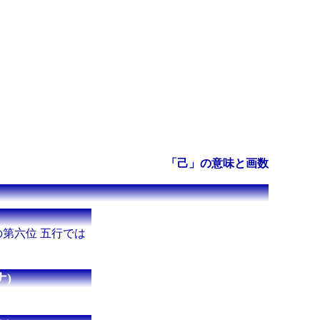
「己」の意味と画数
の第六位 五行では
)