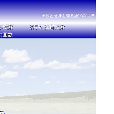
-画数と意味を知る漢字の世界-
み検索
漢字の部首検索
の画数
す。