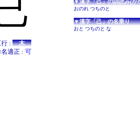
己
▼漢字「己」の訓読み(かな
おのれ つちのと
▼漢字「己」の名乗り
おと つちのと な
行 :
木
名適正 :
可