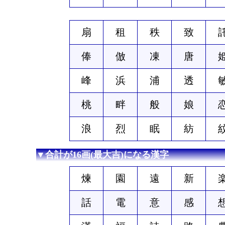
扇
租
秩
致
俸
倣
凍
唐
峰
浜
浦
透
桃
畔
般
娘
浪
烈
眠
紡
▼合計が16画(最大吉)になる漢字
煉
園
遠
新
話
電
意
感