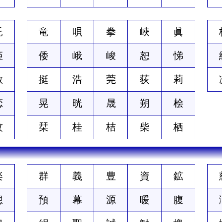
託
竜
唄
拳
峽
眞
姫
倭
峨
峻
恕
悌
敏
挺
浩
莞
荻
莉
恋
晃
晄
晟
朔
桧
紋
栞
桂
桔
柴
栖
楽
群
義
豊
資
鉱
想
預
幕
源
暖
腹