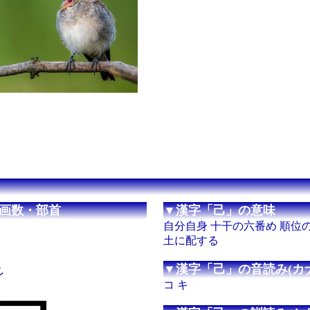
画数・部首
▼漢字「己」の意味
自分自身 十干の六番め 順位
土に配する
れ
▼漢字「己」の音読み(カナ
コ キ