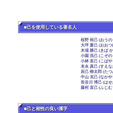
■己を使用している著名人
桜野 裕己 (おうの
大坪 夏己 (おおつ
木場 勝己 (きば 
小園 浩己 (こぞの
小林 直己 (こばや
末永 真己 (すえな
辰己 柳太郎 (た
中山 克己 (なかや
長谷川 博己 (はせ
藤村 直己 (ふじむ
■己と相性の良い漢字