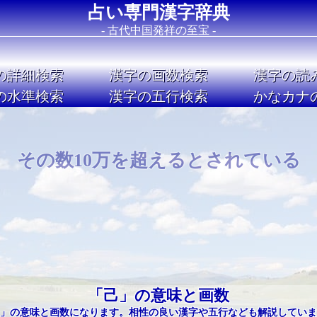
占い専門漢字辞典
- 古代中国発祥の至宝 -
の詳細検索
漢字の画数検索
漢字の読
の水準検索
漢字の五行検索
かなカナ
Image 02
その数10万を超えるとされている
「己」の意味と画数
」の意味と画数になります。相性の良い漢字や五行なども解説していま