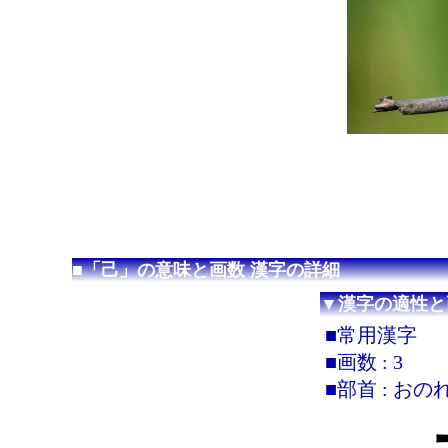
■「己」の意味と画数 漢字の詳細
▼漢字の適性と
■常用漢字
■画数 : 3
■部首 : おの