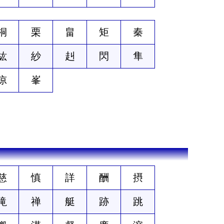
桐
栗
畠
矩
秦
紘
紗
赳
閃
隼
凉
峯
慈
慎
詳
酬
摂
滝
禅
艇
跡
跳