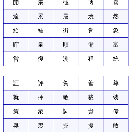
開
集
極
博
喜
達
景
最
焼
然
給
結
街
覚
象
貯
量
順
備
富
営
復
測
程
統
証
評
賀
善
尊
就
揮
敬
裁
装
策
衆
詞
貴
偉
奥
幾
握
援
敢