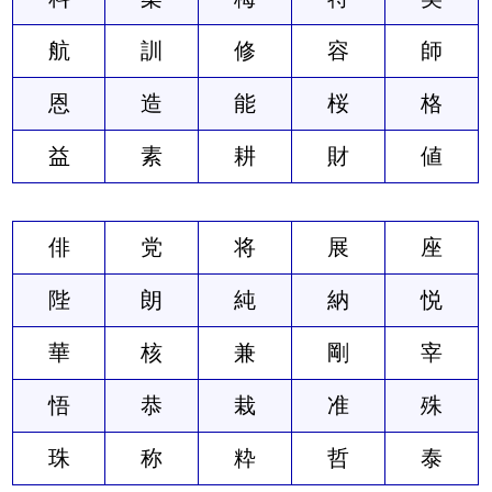
航
訓
修
容
師
恩
造
能
桜
格
益
素
耕
財
値
俳
党
将
展
座
陛
朗
純
納
悦
華
核
兼
剛
宰
悟
恭
栽
准
殊
珠
称
粋
哲
泰