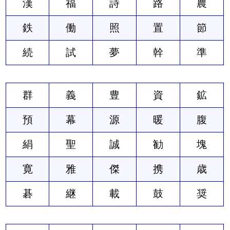
漢
福
詩
路
農
鉄
働
照
置
節
続
試
夢
幹
準
群
義
豊
資
鉱
預
幕
源
暖
腹
絹
聖
誠
勧
塊
寛
雅
傑
携
歳
碁
継
載
鼓
奨