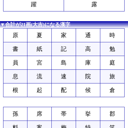
躍
露
▼合計が21画(大吉)になる漢字
原
夏
家
通
時
書
紙
記
高
勉
員
宮
島
庫
庭
息
流
速
院
旅
根
起
配
候
倉
孫
席
帯
挙
郡
料
案
梅
特
笑