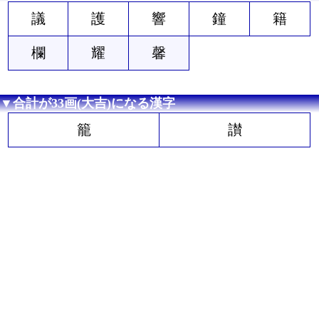
議
護
響
鐘
籍
欄
耀
馨
▼合計が33画(大吉)になる漢字
籠
讃