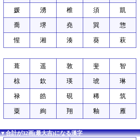
媛
湧
椎
須
凱
喬
堺
堯
巽
惣
惺
湘
湊
葵
萩
葺
遥
敦
斐
智
椋
欽
瑛
琥
琳
禄
皓
硯
稀
筑
粟
絢
翔
釉
雁
▼合計が32画(最大吉)になる漢字