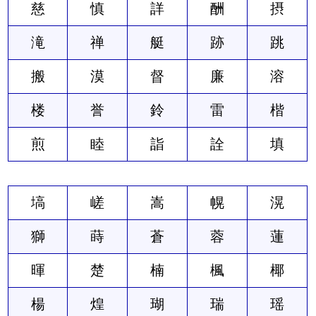
慈
慎
詳
酬
摂
滝
禅
艇
跡
跳
搬
漠
督
廉
溶
楼
誉
鈴
雷
楷
煎
睦
詣
詮
填
塙
嵯
嵩
幌
滉
獅
蒔
蒼
蓉
蓮
暉
楚
楠
楓
椰
楊
煌
瑚
瑞
瑶