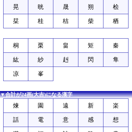
晃
晄
晟
朔
桧
栞
桂
桔
柴
栖
桐
栗
畠
矩
秦
紘
紗
赳
閃
隼
凉
峯
▼合計が24画(大吉)になる漢字
煉
園
遠
新
楽
話
電
意
感
想