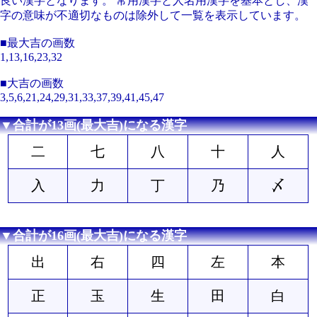
良い漢字となります。 常用漢字と人名用漢字を基本とし、漢
字の意味が不適切なものは除外して一覧を表示しています。
■最大吉の画数
1,13,16,23,32
■大吉の画数
3,5,6,21,24,29,31,33,37,39,41,45,47
▼合計が13画(最大吉)になる漢字
二
七
八
十
人
入
力
丁
乃
〆
▼合計が16画(最大吉)になる漢字
出
右
四
左
本
正
玉
生
田
白