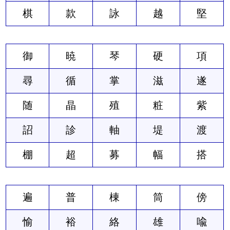
棋
款
詠
越
堅
御
暁
琴
硬
項
尋
循
掌
滋
遂
随
晶
殖
粧
紫
詔
診
軸
堤
渡
棚
超
募
幅
搭
遍
普
棟
筒
傍
愉
裕
絡
雄
喩