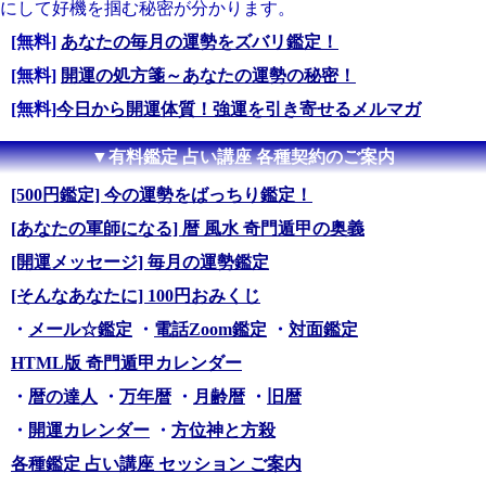
にして好機を掴む秘密が分かります。
[無料]
あなたの毎月の運勢をズバリ鑑定！
[無料]
開運の処方箋～あなたの運勢の秘密！
[無料]
今日から開運体質！強運を引き寄せるメルマガ
▼有料鑑定 占い講座 各種契約のご案内
[500円鑑定] 今の運勢をばっちり鑑定！
[あなたの軍師になる] 暦 風水 奇門遁甲の奥義
[開運メッセージ] 毎月の運勢鑑定
[そんなあなたに] 100円おみくじ
・
メール☆鑑定
・
電話Zoom鑑定
・
対面鑑定
HTML版 奇門遁甲カレンダー
・
暦の達人
・
万年暦
・
月齢暦
・
旧暦
・
開運カレンダー
・
方位神と方殺
各種鑑定 占い講座 セッション ご案内