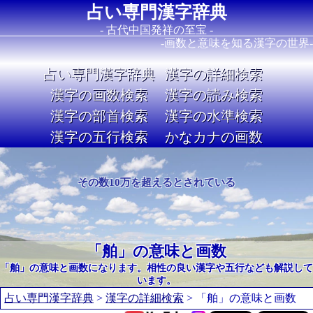
占い専門漢字辞典
- 古代中国発祥の至宝 -
-画数と意味を知る漢字の世界-
占い専門漢字辞典
漢字の詳細検索
漢字の画数検索
漢字の読み検索
漢字の部首検索
漢字の水準検索
漢字の五行検索
かなカナの画数
Image 02
その数10万を超えるとされている
「舶」の意味と画数
「舶」の意味と画数になります。相性の良い漢字や五行なども解説して
います。
占い専門漢字辞典
>
漢字の詳細検索
> 「舶」の意味と画数