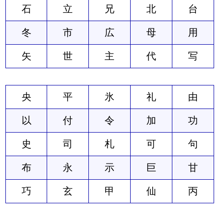
石
立
兄
北
台
冬
市
広
母
用
矢
世
主
代
写
央
平
氷
礼
由
以
付
令
加
功
史
司
札
可
句
布
永
示
巨
甘
巧
玄
甲
仙
丙