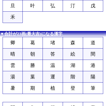
旦
叶
弘
汀
戊
禾
▼合計が23画(最大吉)になる漢字
卿
葛
堵
森
道
晴
朝
答
絵
間
雲
勝
温
湖
港
湯
葉
運
階
陽
暑
期
植
登
筆