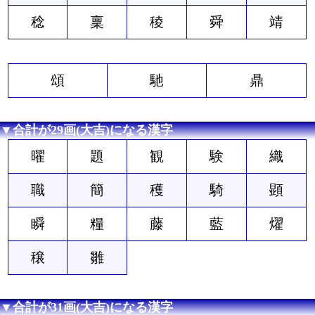
稔
稟
稜
舜
靖
頌
馳
鼎
▼合計が29画(大吉)になる漢字
曜
題
観
験
織
職
簡
穫
騎
顕
瞬
糧
藤
藍
燿
穣
雛
▼合計が31画(大吉)になる漢字