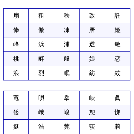
扇
租
秩
致
託
俸
倣
凍
唐
姫
峰
浜
浦
透
敏
桃
畔
般
娘
恋
浪
烈
眠
紡
紋
竜
唄
拳
峽
眞
倭
峨
峻
恕
悌
挺
浩
莞
荻
莉