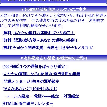
▼各種無料診断 無料メルマガのご案内
人類が研究し続けてきた暦という叡智から、時流を読む開運メ
ルマガを配信中。 世の盛衰や時の流れを読み解き、運を味方
にして好機を掴む秘密が分かります。
[無料]
あなたの毎月の運勢をズバリ鑑定！
[無料]
開運の処方箋～あなたの運勢の秘密！
[無料]
今日から開運体質！強運を引き寄せるメルマガ
▼有料鑑定 占い講座 各種契約のご案内
[500円鑑定] 今の運勢をばっちり鑑定！
[あなたの軍師になる] 暦 風水 奇門遁甲の奥義
[開運メッセージ] 毎月の運勢鑑定
[そんなあなたに] 100円おみくじ
・
メール☆鑑定
・
電話Zoom鑑定
・
対面鑑定
HTML版 奇門遁甲カレンダー