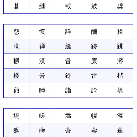
碁
継
載
鼓
奨
慈
慎
詳
酬
摂
滝
禅
艇
跡
跳
搬
漠
督
廉
溶
楼
誉
鈴
雷
楷
煎
睦
詣
詮
填
塙
嵯
嵩
幌
滉
獅
蒔
蒼
蓉
蓮