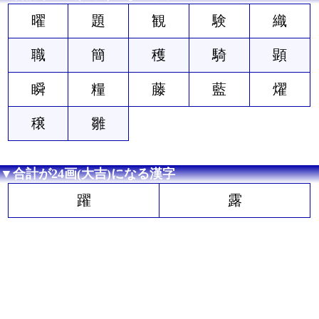
曜
題
観
験
織
職
簡
穫
騎
顕
瞬
糧
藤
藍
燿
穣
雛
▼合計が24画(大吉)になる漢字
躍
露