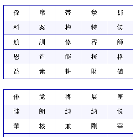
孫
席
帯
挙
郡
料
案
梅
特
笑
航
訓
修
容
師
恩
造
能
桜
格
益
素
耕
財
値
俳
党
将
展
座
陛
朗
純
納
悦
華
核
兼
剛
宰