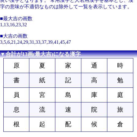
良い漢字となります。 常用漢字と人名用漢字を基本とし、漢
字の意味が不適切なものは除外して一覧を表示しています。
■最大吉の画数
1,13,16,23,32
■大吉の画数
3,5,6,21,24,29,31,33,37,39,41,45,47
▼合計が13画(最大吉)になる漢字
原
夏
家
通
時
書
紙
記
高
勉
員
宮
島
庫
庭
息
流
速
院
旅
根
起
配
候
倉