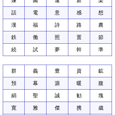
煉
園
遠
新
楽
話
電
意
感
想
漢
福
詩
路
農
鉄
働
照
置
節
続
試
夢
幹
準
群
義
豊
資
鉱
預
幕
源
暖
腹
絹
聖
誠
勧
塊
寛
雅
傑
携
歳