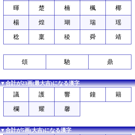
暉
楚
楠
楓
椰
楊
煌
瑚
瑞
瑶
稔
稟
稜
舜
靖
頌
馳
鼎
▼合計が23画(最大吉)になる漢字
議
護
響
鐘
籍
欄
耀
馨
▼合計が5画(大吉)になる漢字