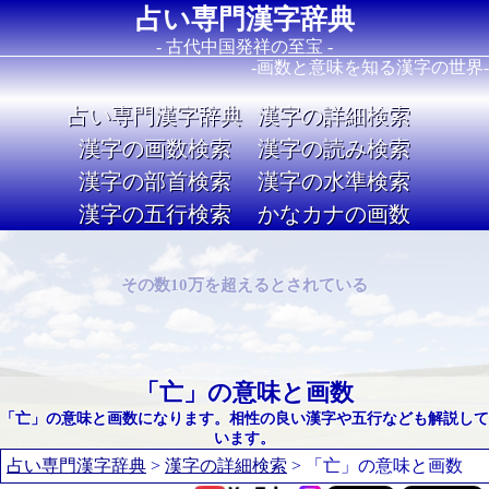
占い専門漢字辞典
- 古代中国発祥の至宝 -
-画数と意味を知る漢字の世界-
占い専門漢字辞典
漢字の詳細検索
漢字の画数検索
漢字の読み検索
漢字の部首検索
漢字の水準検索
漢字の五行検索
かなカナの画数
Image 02
その数10万を超えるとされている
「亡」の意味と画数
「亡」の意味と画数になります。相性の良い漢字や五行なども解説して
います。
占い専門漢字辞典
>
漢字の詳細検索
> 「亡」の意味と画数