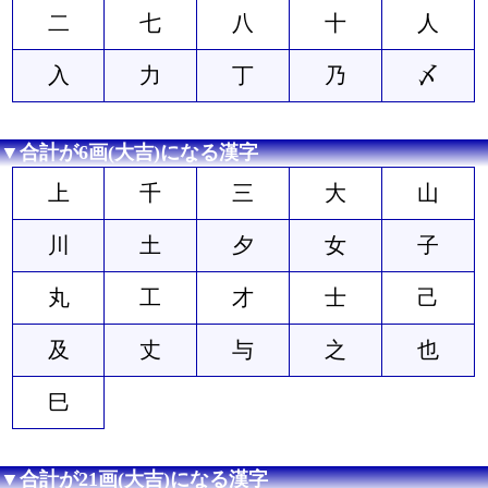
二
七
八
十
人
入
力
丁
乃
〆
▼合計が6画(大吉)になる漢字
上
千
三
大
山
川
土
夕
女
子
丸
工
才
士
己
及
丈
与
之
也
巳
▼合計が21画(大吉)になる漢字