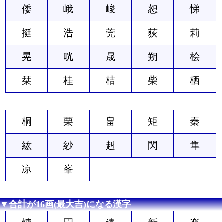
倭
峨
峻
恕
悌
挺
浩
莞
荻
莉
晃
晄
晟
朔
桧
栞
桂
桔
柴
栖
桐
栗
畠
矩
秦
紘
紗
赳
閃
隼
凉
峯
▼合計が16画(最大吉)になる漢字