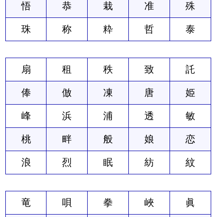
悟
恭
栽
准
殊
珠
称
粋
哲
泰
扇
租
秩
致
託
俸
倣
凍
唐
姫
峰
浜
浦
透
敏
桃
畔
般
娘
恋
浪
烈
眠
紡
紋
竜
唄
拳
峽
眞